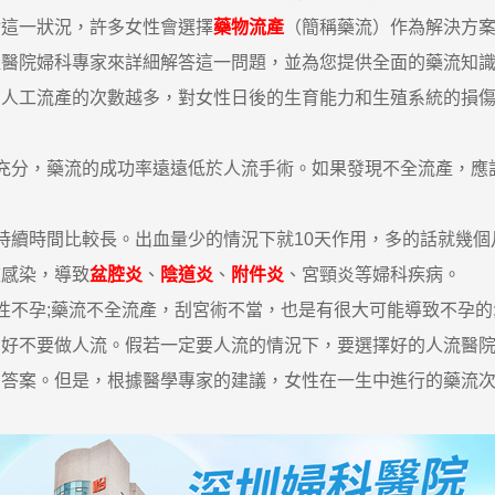
對這一狀況，許多女性會選擇
藥物流產
（簡稱藥流）作為解決方
產醫院婦科專家來詳細解答這一問題，並為您提供全面的藥流知
。人工流產的次數越多，對女性日後的生育能力和生殖系統的損
分，藥流的成功率遠遠低於人流手術。如果發現不全流產，應
續時間比較長。出血量少的情況下就10天作用，多的話就幾個
被感染，導致
盆腔炎
、
陰道炎
、
附件炎
、宮頸炎等婦科疾病。
不孕;藥流不全流產，刮宮術不當，也是有很大可能導致不孕的
們好不要做人流。假若一定要人流的情況下，要選擇好的人流醫
案。但是，根據醫學專家的建議，女性在一生中進行的藥流次