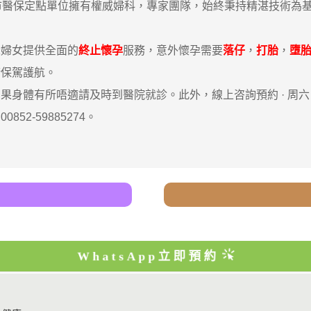
醫保定點單位擁有權威婦科，專家團隊，始終秉持精湛技術為基
深婦女提供全面的
終止懷孕
服務，意外懷孕需要
落仔
，
打胎
，
墮
康保駕護航。
體有所唔適請及時到醫院就診。此外，線上咨詢預約 · ‎周
852-59885274。
WhatsApp立即預約