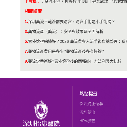
下壹篇：
：
藥流不淨，身體有何信號？專業處理，守護女
相關閱讀
1.
深圳藥流不乾淨需要清宮，清宮手術是小手術嗎？
3.
藥物流產（藥流）：安全與效果嘅全面解析
5.
意外懷孕點揀好？2026 藥流費與人流手術費總整理：
7.
藥物流產費用是多少?藥物流產後多久恢複?
9.
藥流定手術好?意外懷孕後的兩種終止方法利弊大比較
熱點標籤
深圳終止懷孕
深圳藥流
HPV檢查