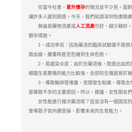
在當今社會，
意外懷孕
的情況並不少見。面
讓許多人感到困惑。今天，我們就請深圳怡康婦
無論是藥物流產或
人工流產
也好，越少越好
避孕措施。
1、成功率低：因為藥流的臨床試驗還不是很充
致血崩，嚴重時甚至危機到生命危險。
2、易感染炎症：由於在藥流後，陰道出血的持
細菌生長繁殖的能力比較強，全部的生殖道易於
3、導致輸卵管堵塞，宮頸發生粘連，導致女性
是導致不孕的主要原因。所以，建議，女性朋友
女性能進行幾次藥流呢？這並沒有一個固定的答
會導致子宮內膜受損，影響未來的生育能力。