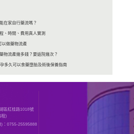
能在家自行藥流嗎？
程、時間、費用真人實測
可以做藥物流產
藥物流產幾多錢？要返院幾次？
懷孕多久可以食藥墮胎及術後保養指南
區紅桂路1018號
程)
0755-25595888