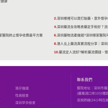
性健康
2.
深圳哪裡可以買打胎藥，意外懷孕
4.
深圳藥流全攻略食藥定手術好？流
私家醫院終止懷孕收費最平方案
6.
深圳藥物流產幾錢?深圳哪家醫院
8.
港人北上藥流真實流程分享｜深圳
10.
藥流定人流好?解析藥流價錢、
聯系我們
醫院地址：深圳市羅湖
落仔幾錢
(離羅湖口岸10分鍾路
性病檢查
咨詢熱線(24小時在線)：
深圳早孕檢查