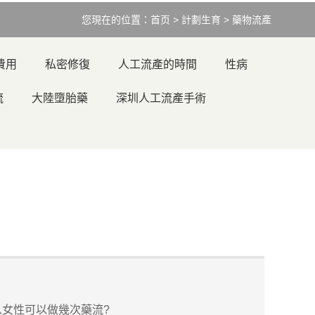
您現在的位置：
首页
>
計劃生育
>
藥物流產
費用
私密修復
人工流產的時間
性病
流
大陸墮胎藥
深圳人工流產手術
女性可以做幾次藥流?