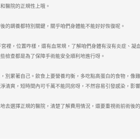
量和醫院的正規性上哦。
的調養都特別關鍵，關乎咱們身體能不能好好恢復呢。
子宮裡，位置咋樣，還有血常規，了解咱們身體有沒有炎症、凝
這些檢查都是為了保障手術能安全順利地進行呀。
別累著自己。飲食上要營養均衡，多吃點高蛋白的食物，像雞
乾淨清爽，短時間內可千萬不能同房呀，不然容易引發感染，影
去選擇正規的醫院，清楚了解費用情況，還要重視術前術後的