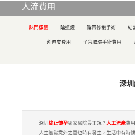
人流費用
熱門標籤
陰道鏡
陰蒂修複手術
結
割包皮費用
子宮取環手術費用
深圳
深圳
終止懷孕
哪家醫院最正規？
人工流產
費
人生無常意外之喜也時有發生，生活中有時候