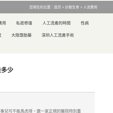
您現在的位置：
首页
>
計劃生育
>
人流費用
費用
私密修復
人工流產的時間
性病
流
大陸墮胎藥
深圳人工流產手術
是多少
這事兒可不能馬虎呀，選一家正規的醫院特別重