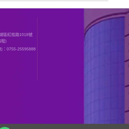
區紅桂路1018號
程)
0755-25595888