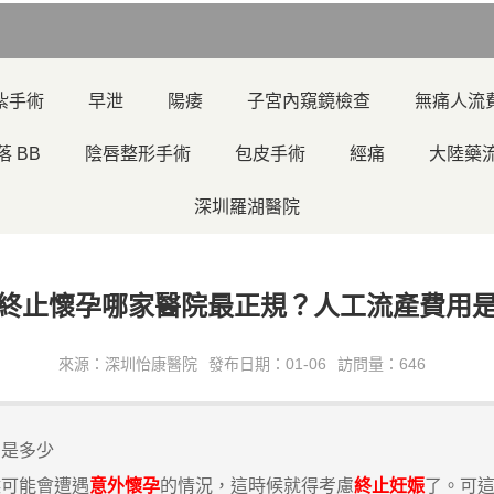
紮手術
早泄
陽痿
子宮內窺鏡檢查
無痛人流
落 BB
陰唇整形手術
包皮手術
經痛
大陸藥
深圳羅湖醫院
終止懷孕哪家醫院最正規？人工流產費用
來源：深圳怡康醫院
發布日期：01-06
訪問量：646
用是多少
可能會遭遇
意外懷孕
的情況，這時候就得考慮
終止妊娠
了。可