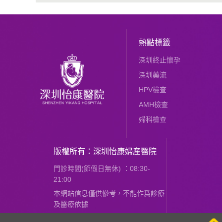
熱點標籤
深圳終止懷孕
深圳藥流
HPV檢查
AMH檢查
婦科檢查
版權所有：深圳怡康婦産醫院
門診時間(節假日無休) ：08:30-
21:00
本網站信息僅供慘考，不能作爲診療
及醫療依據