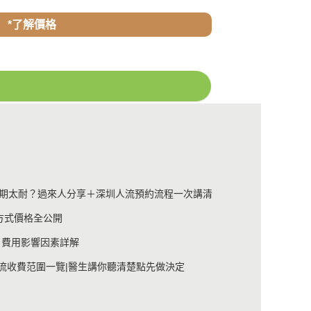
*了解價格
期太耐？過來人分享＋深圳人流預約流程一次講清
方式價格全公開
？費用影響因素詳解
藥流收費范圍一覽|醫生講你聽清楚點先做決定