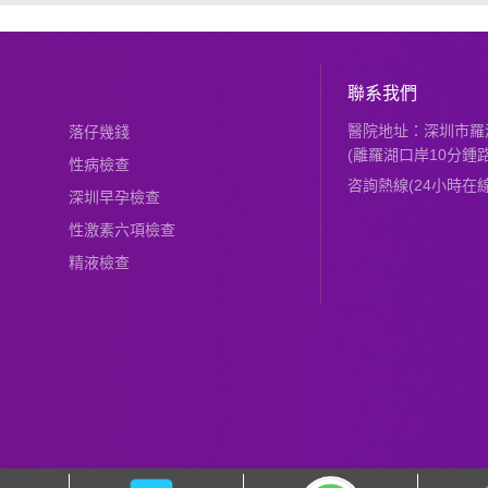
聯系我們
醫院地址：深圳市羅湖
落仔幾錢
(離羅湖口岸10分鍾路
性病檢查
咨詢熱線(24小時在線)：
深圳早孕檢查
性激素六項檢查
精液檢查