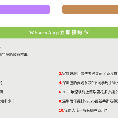
WhatsApp立即預約
?
5年墮胎收費標準
2.
家計會終止懷孕要等幾耐？香港排
的
4.
深圳墮胎要幾多錢?不同孕周手術
清
6.
2025年深圳終止懷孕要花多少錢
用知多少？
8.
深圳落仔幾錢?2025最新手術及
比
10.
無痛人流一般有哪些費用?