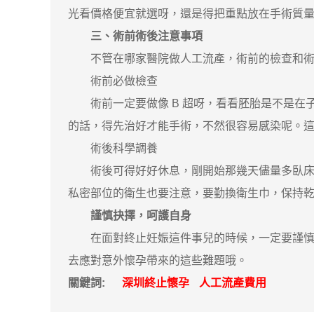
光看價格便宜就選呀，還是得把重點放在手術質
三、術前術後注意事項
不管在哪家醫院做人工流產，術前的檢查和術後
術前必做檢查
術前一定要做像 B 超呀，看看胚胎是不是在
的話，得先治好才能手術，不然很容易感染呢。
術後科學調養
術後可得好好休息，剛開始那幾天儘量多臥床，
私密部位的衛生也要注意，要勤換衛生巾，保持
謹慎抉擇，呵護自身
在面對終止妊娠這件事兒的時候，一定要謹慎地
去應對意外懷孕帶來的這些難題哦。
關鍵詞:
深圳終止懷孕
人工流產費用