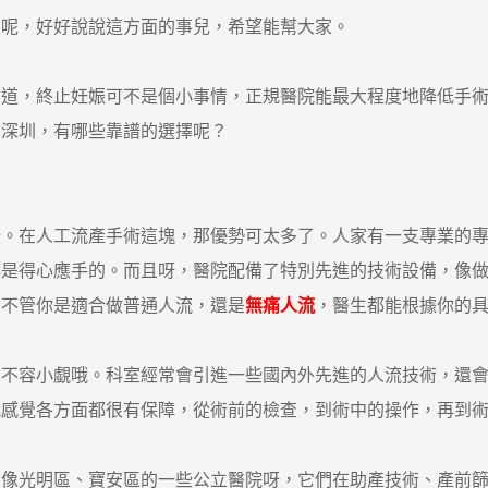
天呢，好好說說這方面的事兒，希望能幫大家。
，終止妊娠可不是個小事情，正規醫院能最大程度地降低手術
在深圳，有哪些靠譜的選擇呢？
在人工流產手術這塊，那優勢可太多了。人家有一支專業的專
都是得心應手的。而且呀，醫院配備了特別先進的技術設備，像
。不管你是適合做普通人流，還是
無痛人流
，醫生都能根據你的
容小覷哦。科室經常會引進一些國內外先進的人流技術，還會
就感覺各方面都很有保障，從術前的檢查，到術中的操作，再到
光明區、寶安區的一些公立醫院呀，它們在助產技術、產前篩