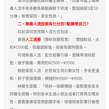
深圳怡康醫院婦科醫生解釋：「而家市面上嘅無
痛人流手術多數係靜脈麻醉下完成，整個過程5至10
分鐘，無需留院，安全性高。」
二、無痛人流技術有乜分別?點揀啱自己?
目前深圳常見嘅人流方式包括：
普通
人工流產
（傳統負壓吸宮）：價錢較低，大
約¥1500起，但痛感較強，術後恢復時間長。
可視無痛人流：配合超聲引導，更精準清除胚
胎，幾乎無痛，費用約¥2500～¥3500.
微創保宮人流：針對有生育計劃女性，手術更溫
和、對子宮損傷細，價錢約¥3500～¥4500.
林醫生提醒：「唔好一味睇價錢，最緊要係安全
同醫生經驗。特別係未生過小朋友或者打算再生嘅女
性，要盡量揀保宮微創類手術，咁樣唔會影響日後懷