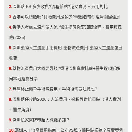
2.
深圳落 BB 多少收費?流程係點?港女實測 + 費用對比
3.
香港可以墮胎嗎?打胎費用是多少?親曆者帶你理清關鍵信息
4.
香港人考慮去深圳做人流?醫生提醒你要知嘅流程、費用與風
險(2025)
5.
深圳藥物人工流產手術費用-藥物流產費用-藥物人工流產怎麼
收費
6.
藥物流產費用大概要幾錢?香港深圳真實比較+醫生逐項拆解
同本地經驗分享
7.
無痛終止懷孕手術嘅費用，手術後需要注意乜?
8.
深圳落仔攻略2026：人流費用、過程與避坑重點（港人實測
＋醫生角度）
9.
​深圳私家醫院墮胎大概幾多錢？
10.
深圳人工流產費用指南：公立VS私立醫院點樣揀？真實案例