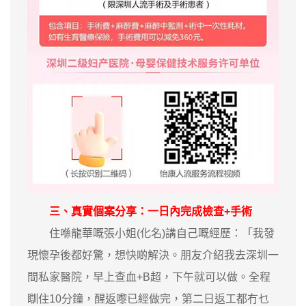
三、真實個案分享：一日內完成檢查+手術
住喺龍華嘅張小姐(化名)講自己嘅經歷：「我發
現懷孕後都好驚，想快啲解決。朋友介紹我去深圳一
間私家醫院，早上查血+B超，下午就可以做。全程
瞓住10分鐘，醒返嚟已經做完，第二日返工都冇乜