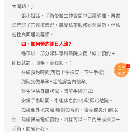
大問題。」
張小姐話，手術後醫生仲會開中西藥調理、再覆
診確認子宮恢復情況，感覺私家服務雖然貴啲，但私
密性高同埋流程順。
四、如何預約即日人流?
喺深圳，部分婦科專科醫院支援「線上預約 +
即日就診」服務，流程如下：
13
立即
在線預約時間(可選上午檢查、下午手術);
預約
到院先做早孕B超確認宮內懷孕;
醫生評估身體狀況、講解手術方式;
安排手術時間、術後休息約1小時即可離院。
如果係外地來深圳(例如香港、東莞或惠州)嘅女
性，建議提前電話預約，咁樣可以一日內完成檢查＋
手術，節省行程。