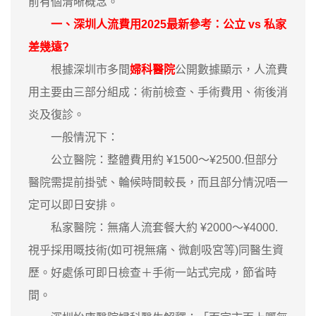
前有個清晰概念。
一、深圳
人流費用
2025最新參考：公立 vs 私家
差幾遠?
根據深圳市多間
婦科醫院
公開數據顯示，人流費
用主要由三部分組成：術前檢查、手術費用、術後消
炎及復診。
一般情況下：
公立醫院：整體費用約 ¥1500～¥2500.但部分
醫院需提前掛號、輪候時間較長，而且部分情況唔一
定可以即日安排。
私家醫院：無痛人流套餐大約 ¥2000～¥4000.
視乎採用嘅技術(如可視無痛、微創吸宮等)同醫生資
歷。好處係可即日檢查＋手術一站式完成，節省時
間。