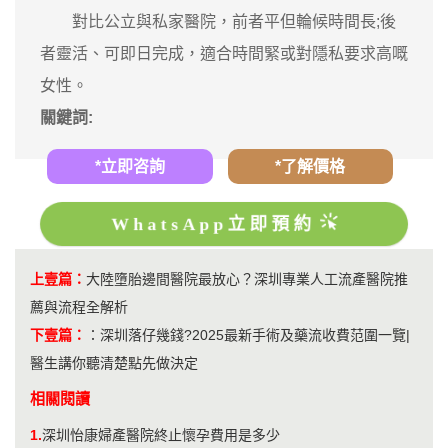
對比公立與私家醫院，前者平但輪候時間長;後
者靈活、可即日完成，適合時間緊或對隱私要求高嘅
女性。
關鍵詞:
*立即咨詢
*了解價格
WhatsApp立即預約
上壹篇：
大陸墮胎邊間醫院最放心？深圳專業人工流產醫院推
薦與流程全解析
下壹篇：
：
深圳落仔幾錢?2025最新手術及藥流收費范圍一覽|
醫生講你聽清楚點先做決定
相關閱讀
1.
深圳怡康婦產醫院終止懷孕費用是多少