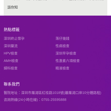
話你知
熱點標籤
深圳終止懷孕
落仔幾錢
深圳藥流
性病檢查
HPV檢查
深圳早孕檢查
AMH檢查
性激素六項檢查
婦科檢查
精液檢查
聯系我們
醫院地址：深圳市羅湖區紅桂路1018號(離羅湖口岸10分鍾路程)
咨詢熱線(24小時在線)：0755-25595888