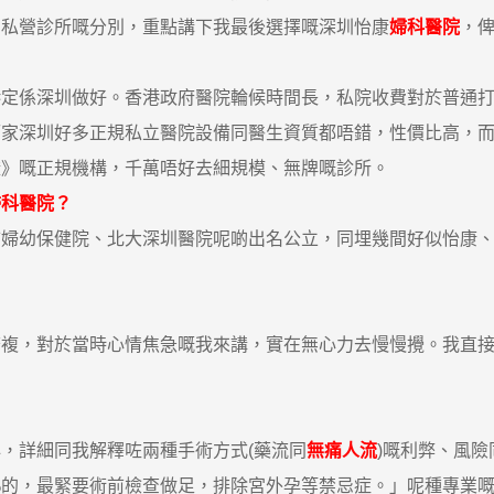
同私營診所嘅分別，重點講下我最後選擇嘅深圳怡康
婦科醫院
，
係深圳做好。香港政府醫院輪候時間長，私院收費對於普通打工
而家深圳好多正規私立醫院設備同醫生資質都唔錯，性價比高，
證》嘅正規機構，千萬唔好去細規模、無牌嘅診所。
婦科醫院？
幼保健院、北大深圳醫院呢啲出名公立，同埋幾間好似怡康、
，對於當時心情焦急嘅我來講，實在無心力去慢慢攪。我直接
詳細同我解釋咗兩種手術方式(藥流同
無痛人流
)嘅利弊、風
%的，最緊要術前檢查做足，排除宮外孕等禁忌症。」呢種專業