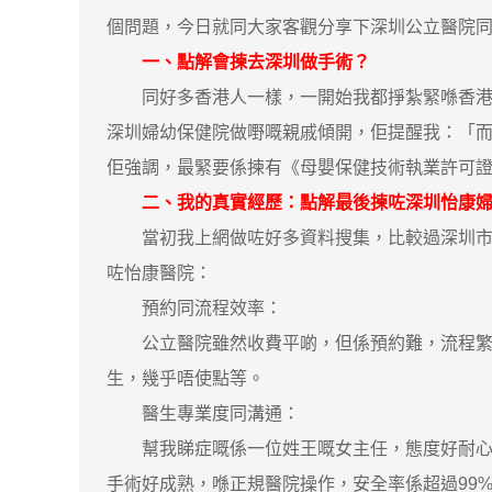
個問題，今日就同大家客觀分享下深圳公立醫院
一、點解會揀去深圳做手術？
同好多香港人一樣，一開始我都掙紮緊喺香港定
深圳婦幼保健院做嘢嘅親戚傾開，佢提醒我：「
佢強調，最緊要係揀有《母嬰保健技術執業許可
二、我的真實經歷：點解最後揀咗深圳怡康
當初我上網做咗好多資料搜集，比較過深圳市婦
咗怡康醫院：
預約同流程效率：
公立醫院雖然收費平啲，但係預約難，流程繁複
生，幾乎唔使點等。
醫生專業度同溝通：
幫我睇症嘅係一位姓王嘅女主任，態度好耐心，
手術好成熟，喺正規醫院操作，安全率係超過99