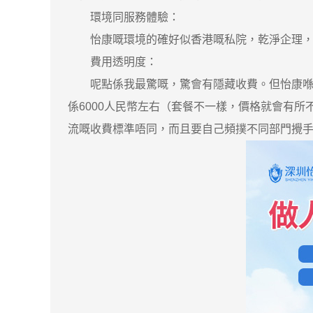
環境同服務體驗：
怡康嘅環境的確好似香港嘅私院，乾淨企理，一
費用透明度：
呢點係我最驚嘅，驚會有隱藏收費。但怡康喺手
係6000人民幣左右（套餐不一樣，價格就會有所
流嘅收費標準唔同，而且要自己頻撲不同部門攪