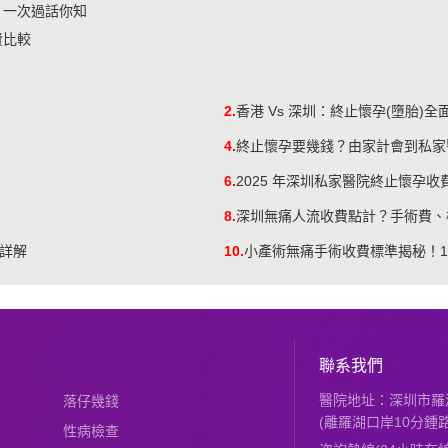
，一次過話你知
費比較
2.
香港 Vs 深圳：終止懷孕(墮胎)
4.
終止懷孕要幾錢？由家計會到私家
6.
2025 年深圳私家醫院終止懷孕收
8.
深圳無痛人流收費點計？手術費、
程詳解
10.
小產術無痛手術收費標準揭秘！1
聯系我們
醫院地址：深圳市羅湖
落仔幾錢
(離羅湖口岸10分鍾路
性病檢查