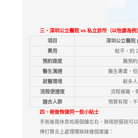
三、深圳公立醫院 vs 私立診所（以怡康
項目
深圳公立醫院 
費用
較平，約 2
預約速度
難預約
醫生溝通
醫生專業，但
就醫環境
較多人
流程便捷度
流程複雜，
適合人群
預算有限、不
四、術後恢復同一些小貼士
手術後我休息咗兩個鐘左右，無唔舒服就可以走
俾打算北上處理嘅姊妹幾個建議：