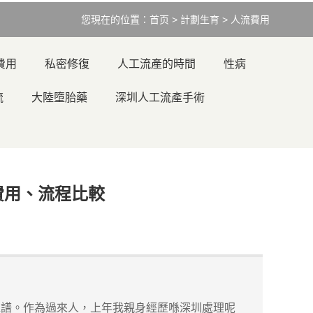
您現在的位置：
首页
>
計劃生育
>
人流費用
費用
私密修復
人工流產的時間
性病
流
大陸墮胎藥
深圳人工流產手術
費用、流程比較
譜。作為過來人，上年我親身經歷喺深圳處理呢