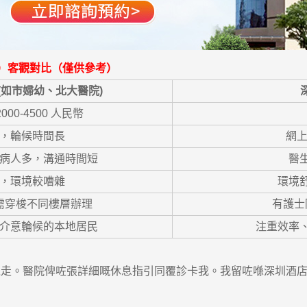
為例）客觀對比（僅供參考）
(如市婦幼、北大醫院)
000-4500 人民幣
，輪候時間長
網上
病人多，溝通時間短
醫
，環境較嘈雜
環境
需穿梭不同樓層辦理
有護士
介意輪候的本地居民
注重效率
。醫院俾咗張詳細嘅休息指引同覆診卡我。我留咗喺深圳酒店