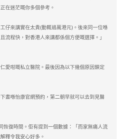
俾正在迷茫嘅你多個參考。
仔來講實在太貴(動輒過萬港元)。後來同一位喺
而且流程快，對香港人來講都係個方便嘅選擇。」
仁愛咁嘅私立醫院。最後因為以下幾個原因鎖定
下晝喺怡康官網預約，第二朝早就可以去到見醫
險同恢復時間。佢有提到一個數據：「而家無痛人流
嘅解釋令我安心好多。