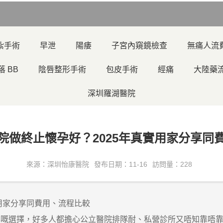
紮手術
早泄
陽痿
子宮內窺鏡檢查
無痛人流
落 BB
陰唇整形手術
包皮手術
經痛
大陸藥
深圳羅湖醫院
院做終止懷孕好？2025年真實用家分享同
來源：深圳怡康醫院
發布日期：11-16
訪問量：228
實用家分享同費用、流程比較
選擇，好多人都擔心公立醫院排隊耐、私營診所又唔知靠唔靠