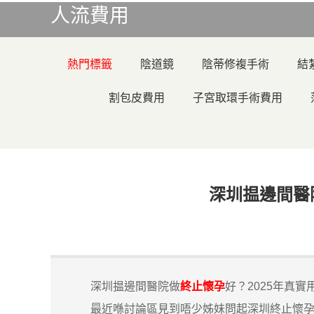
人流費用
熱門標籤
陰道鏡
陰蒂修複手術
結
割包皮費用
子宮取環手術費用
深圳揾邊間醫
深圳揾邊間醫院做
終止懷孕
好？2025年真
最近喺討論區見到唔少姊妹問起深圳終止懷孕嘅