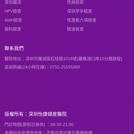
深圳藥流
性病檢查
HPV檢查
深圳早孕檢查
AMH檢查
性激素六項檢查
婦科檢查
精液檢查
聯系我們
醫院地址：深圳市羅湖區紅桂路1018號(離羅湖口岸10分鍾路程)
咨詢熱線(24小時在線)：0755-25595888
版權所有：深圳怡康婦産醫院
門診時間(節假日無休) ：08:30-21:00
本網站信息僅供慘考，不能作爲診療及醫療依據