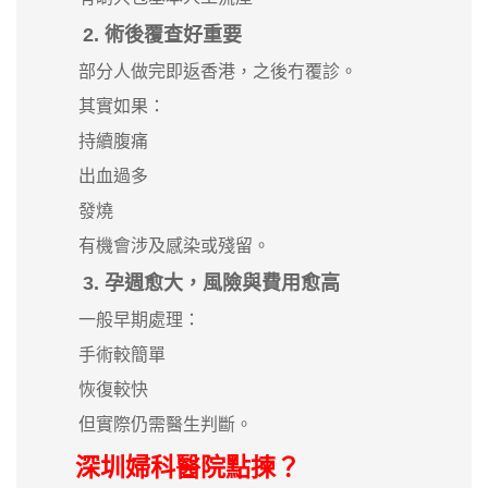
2. 術後覆查好重要
部分人做完即返香港，之後冇覆診。
其實如果：
持續腹痛
出血過多
發燒
有機會涉及感染或殘留。
3. 孕週愈大，風險與費用愈高
一般早期處理：
手術較簡單
恢復較快
但實際仍需醫生判斷。
深圳
婦科醫院
點揀？