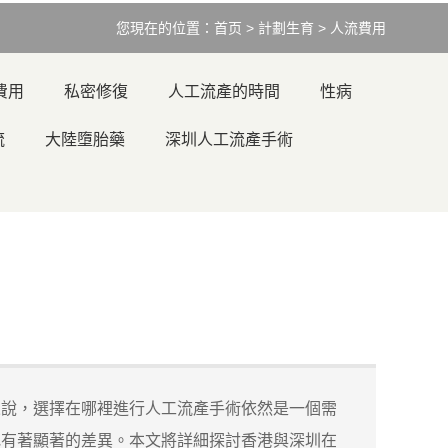
您現在的位置：
首页
>
計劃生育
>
人流費用
費用
私密修復
人工流產的時間
性病
流
大陸墮胎藥
深圳人工流產手術
來說，選擇在哪裡進行人工流產手術依然是一個需
地有著顯著的差異。本文將詳細探討香港與深圳在