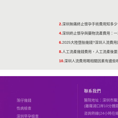
2.
深圳無痛終止懷孕手術費用知多少
4.
深圳終止懷孕與藥物流產費用：一
6.
2025大陸墮胎幾錢?深圳人流費
8.
人工流產幾錢費用，人工流產後要
10.
深圳人流費用嘅相關因素有邊些
聯系我們
醫院地址：深圳市羅湖
落仔幾錢
(離羅湖口岸10分鍾路
性病檢查
咨詢熱線(24小時在線)：
深圳早孕檢查