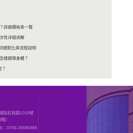
？詳細價格表一覽
次性详细讲解
用詳細對比與流程說明
怎樣調理身體？
呢？
區紅桂路1018號
程)
0755-25595888