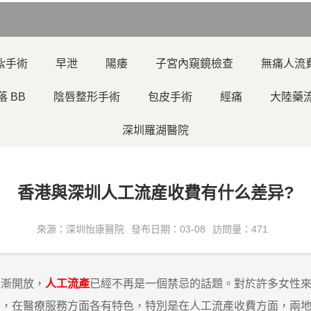
紮手術
早泄
陽痿
子宮內窺鏡檢查
無痛人流
落 BB
陰唇整形手術
包皮手術
經痛
大陸藥
深圳羅湖醫院
香港與深圳人工流産收費有什么差异?
來源：深圳怡康醫院
發布日期：03-08
訪問量：471
漸開放，
人工流產
已經不再是一個禁忌的話題。對於許多女性
區，在醫療服務方面各有特色，特別是在人工流產收費方面，兩