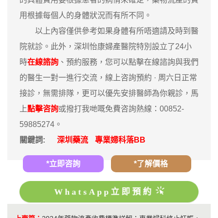
用根據每個人的身體狀況而有所不同。
以上內容僅供參考如果身體有所唔適請及時到醫
院就診。此外，深圳怡康婦產醫院特別設立了24小
時
在線諮詢
、預約服務，您可以點擊在線諮詢與我們
的醫生一對一進行交流，線上咨詢預約 · ‎周六日正常
接診，無需排隊，更可以優先安排醫師為你親診，馬
上
點擊咨詢
或撥打我哋嘅免費咨詢熱線：00852-
59885274。
關鍵詞:
深圳藥流
專業婦科落BB
*立即咨詢
*了解價格
WhatsApp立即預約