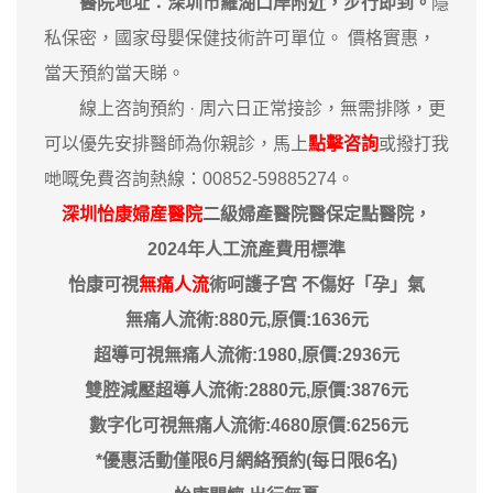
醫院地址：深圳市羅湖口岸附近，步行即到。
隱
私保密，國家母嬰保健技術許可單位。 價格實惠，
當天預約當天睇。
‎線上咨詢預約 · ‎周六日正常接診，無需排隊，更
可以優先安排醫師為你親診，馬上
點擊咨詢
或撥打我
哋嘅免費咨詢熱線：00852-59885274。
深圳怡康婦産醫院
二級婦產醫院醫保定點醫院，
2024年人工流產費用標準
怡康可視
無痛人流
術呵護子宮 不傷好「孕」氣
無痛人流術:880元,原價:1636元
超導可視無痛人流術:1980,原價:2936元
雙腔減壓超導人流術:2880元,原價:3876元
數字化可視無痛人流術:4680原價:6256元
*優惠活動僅限6月網絡預約(每日限6名)