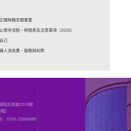
正確時機至關重要
止懷孕流程、時間表及注意事項（2026）
自己
無痛人流收費、服務與利弊
區紅桂路1018號
程)
0755-25595888