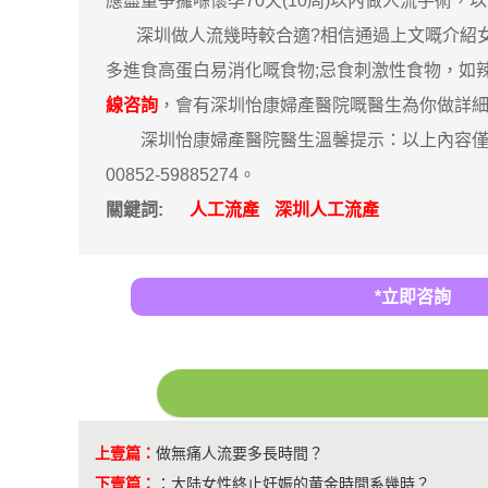
應盡量爭攞喺懷孕70天(10周)以內做人流手術，
深圳做人流幾時較合適?相信通過上文嘅介紹女
多進食高蛋白易消化嘅食物;忌食刺激性食物，如
線咨詢
，會有深圳怡康婦產醫院嘅醫生為你做詳
深圳怡康婦產醫院醫生溫馨提示：以上內容僅
00852-59885274。
關鍵詞:
人工流產
深圳人工流產
*立即咨詢
上壹篇：
做無痛人流要多長時間？
下壹篇：
：
大陆女性終止妊娠的黄金時間系幾時？