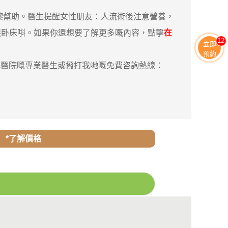
幫助。醫生提醒女性朋友：人流術後注意營養，
議卧床唞。如果你還想要了解更多嘅內容，點擊
在
11
立即
預約
哋醫院嘅專業醫生或撥打我哋嘅免費咨詢熱線：
*了解價格