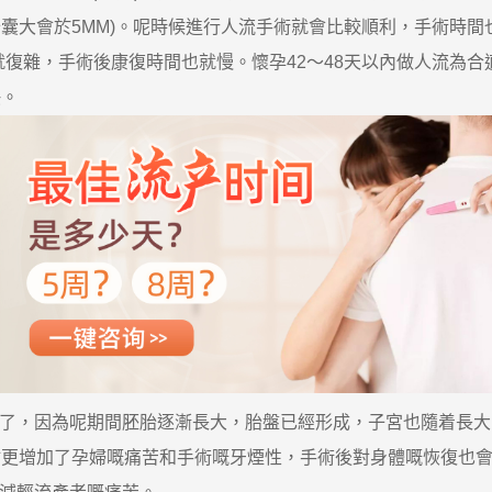
胎囊大會於5MM)。呢時候進行人流手術就會比較順利，手術時
雜，手術後康復時間也就慢。懷孕42～48天以內做人流為合
快。
術了，因為呢期間胚胎逐漸長大，胎盤已經形成，子宮也隨着長
咁更增加了孕婦嘅痛苦和手術嘅牙煙性，手術後對身體嘅恢復也