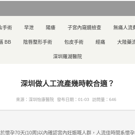
紮手術
早泄
陽痿
子宮內窺鏡檢查
無痛人流
落 BB
陰唇整形手術
包皮手術
經痛
大陸藥
深圳羅湖醫院
深圳做人工流產幾時較合適？
來源：深圳怡康醫院
發布日期：01-03
訪問量：646
70天(10周)以內確認宮內妊娠嘅人群，人流佳時間系懷孕後