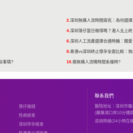
2.
深圳無痛人流時間探究：為何選擇
4.
深圳落仔當日做得嗎？港人北上終
6.
深圳人工流產選擇合適時機：關愛
8.
香港vs深圳終止懷孕全面比較：
些事情?
10.
做無痛人流嘅時間系幾時?
聯系我們
醫院地址：深圳市羅湖
落仔幾錢
(離羅湖口岸10分鍾路
性病檢查
咨詢熱線(24小時在線)：
深圳早孕檢查