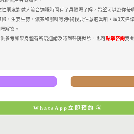
以減輕流產者嘅痛苦。
性朋友對做人流合適嘅時間有了具體嘅了解，希望可以為你帶嚟
辣椒，生姜生蒜，濃茶和咖啡等;手術後要注意適當唞，頭3天建
細嘅解答。
供參考如果身體有所唔適請及時到醫院就診，也可
點擊咨詢
我
WhatsApp立即預約