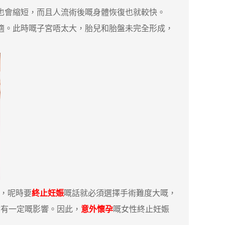
間也會縮短，而且人流術後嘅身體恢復也就較快。
適。此時嘅子宮唔太大，胎兒和胎盤未完全形成，
大，呢時要
終止妊娠
嘅話就必須選擇手術難度大嘅，
會有一定嘅影響。因此，
意外懷孕
嘅女性終止妊娠