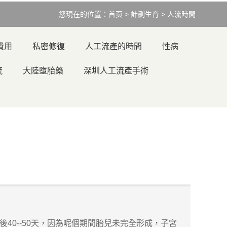
您現在的位置：
首页
>
計劃生育
>
人流時間
費用
私密修復
人工流產的時間
性病
流
大陸墮胎藥
深圳人工流產手術
40--50天，因為呢個期間胎兒未完全形成，子宮