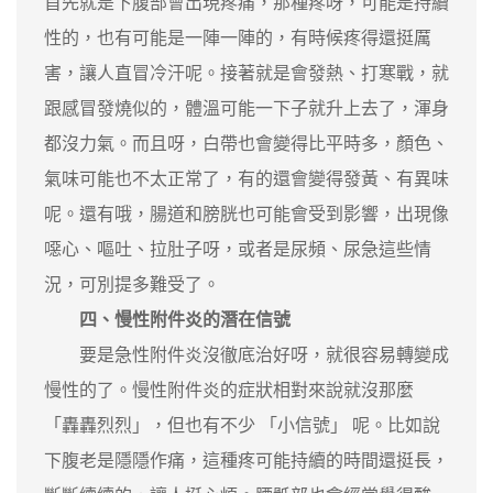
首先就是下腹部會出現疼痛，那種疼呀，可能是持續
性的，也有可能是一陣一陣的，有時候疼得還挺厲
害，讓人直冒冷汗呢。接著就是會發熱、打寒戰，就
跟感冒發燒似的，體溫可能一下子就升上去了，渾身
都沒力氣。而且呀，白帶也會變得比平時多，顏色、
氣味可能也不太正常了，有的還會變得發黃、有異味
呢。還有哦，腸道和膀胱也可能會受到影響，出現像
噁心、嘔吐、拉肚子呀，或者是尿頻、尿急這些情
況，可別提多難受了。
四、慢性附件炎的潛在信號
要是急性附件炎沒徹底治好呀，就很容易轉變成
慢性的了。慢性附件炎的症狀相對來說就沒那麼
「轟轟烈烈」，但也有不少 「小信號」 呢。比如說
下腹老是隱隱作痛，這種疼可能持續的時間還挺長，