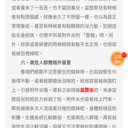
或者量多了一丟丟，也不當回事兒。盆腔那兒有時候
會有點墜脹感，就像坐久了不舒服一樣，也以為是正
常現象呢。甚至有時候會有點輕微的沒力氣、犯困這
些全身症狀，也想不到是附件炎的 「警報」呀。另
外，排尿或者排便的時候稍微有點不太正常，也很容
易被忽視掉呢。
13
立即
預約
六、高危人群需格外留意
像咱們經期不注意衛生的姐妹呀，比如說衛生巾
換得不勤，或者經期還坐浴啥的，就很容易被病菌盯
上，引發附件炎哦。還有之前得過
盆腔炎
的，本身盆
腔這兒的抵抗力就弱了些，附件炎也容易找上門來。
那些做過多次人流或者分娩的姐妹呢，身體經過這些
折騰，生殖系統比較脆弱，也是高危人群哦。再有就
是性生活比較活躍，但是又不注意做好防護措施，比