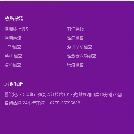
熱點標籤
深圳終止懷孕
落仔幾錢
深圳藥流
性病檢查
HPV檢查
深圳早孕檢查
AMH檢查
性激素六項檢查
婦科檢查
精液檢查
聯系我們
醫院地址：深圳市羅湖區紅桂路1018號(離羅湖口岸10分鍾路程)
咨詢熱線(24小時在線)：0755-25595888