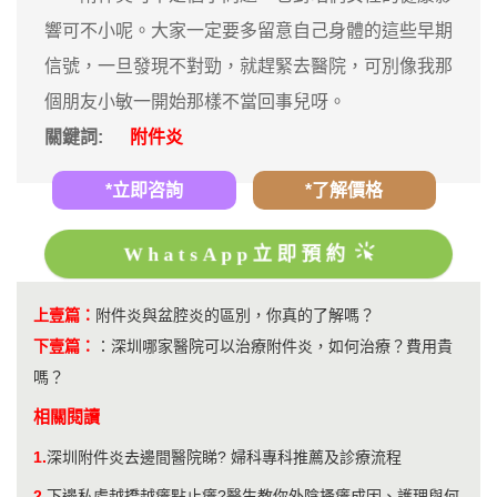
響可不小呢。大家一定要多留意自己身體的這些早期
信號，一旦發現不對勁，就趕緊去醫院，可別像我那
個朋友小敏一開始那樣不當回事兒呀。
關鍵詞:
附件炎
*立即咨詢
*了解價格
WhatsApp立即預約
上壹篇：
附件炎與盆腔炎的區別，你真的了解嗎？
下壹篇：
：
深圳哪家醫院可以治療附件炎，如何治療？費用貴
嗎？
相關閱讀
1.
深圳附件炎去邊間醫院睇? 婦科專科推薦及診療流程
2.
下邊私處越撟越癢點止癢?醫生教你外陰搔癢成因、護理與何