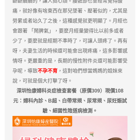
斷斷續續的，讓人挺心煩。腰骶部也會經常覺得酸
痛，就好像有啥東西在那兒墜著、壓著似的，尤其是
勞累或者站久了之後，這種感覺就更明顯了。月經也
會跟著 「鬧脾氣」，要麼月經量變得比以前多或者
少了，要麼就是經期不準時了，可讓人頭疼了。再有
呀，夫妻生活的時候還可能會出現疼痛，這多影響感
情呀。更嚴重的是，長期的慢性附件炎還可能影響受
孕呢，導致
不孕不育
，這對咱們想當媽媽的姐妹來
說，可就是個大打擊了呀。
深圳怡康婦科炎症檢查套餐（原價309）現價108
元：婦科內診、B超、白帶常規、尿常規、尿妊娠試
驗、細菌性陰道病檢測。