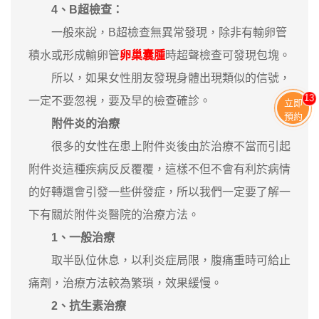
4、B超檢查：
一般來說，B超檢查無異常發現，除非有輸卵管
積水或形成輸卵管
卵巢囊腫
時超聲檢查可發現包塊。
所以，如果女性朋友發現身體出現類似的信號，
13
一定不要忽視，要及早的檢查確診。
立即
預約
附件炎的治療
很多的女性在患上附件炎後由於治療不當而引起
附件炎這種疾病反反覆覆，這樣不但不會有利於病情
的好轉還會引發一些併發症，所以我們一定要了解一
下有關於附件炎醫院的治療方法。
1、一般治療
取半臥位休息，以利炎症局限，腹痛重時可給止
痛劑，治療方法較為繁瑣，效果緩慢。
2、抗生素治療