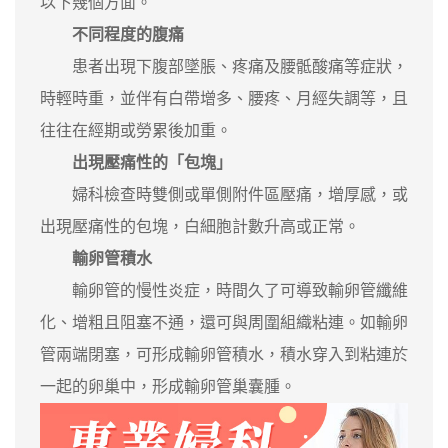
以下幾個方面。
不同程度的腹痛
患者出現下腹部墜脹、疼痛及腰骶酸痛等症狀，
時輕時重，並伴有白帶增多、腰疼、月經失調等，且
往往在經期或勞累後加重。
出現壓痛性的「包塊」
婦科檢查時雙側或單側附件區壓痛，增厚感，或
出現壓痛性的包塊，白細胞計數升高或正常。
輸卵管積水
輸卵管的慢性炎症，時間久了可導致輸卵管纖維
化、增粗且阻塞不通，還可與周圍組織粘連。如輸卵
管兩端閉塞，可形成輸卵管積水，積水穿入到粘連於
一起的卵巢中，形成輸卵管巢囊腫。