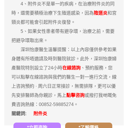
4、附件炎不是單一的疾病，在治療附件炎的同
時，還需要積極治療下生殖道感染，因為
陰道炎
和宮
頸炎都可能會引起附件炎復發。
5、如果女性患者帶有避孕環，治療之前，需要
把避孕環取出來。
深圳怡康醫生溫馨提醒：以上內容僅供參考如果
身體有所唔適請及時到醫院就診。此外，深圳怡康婦
產醫院特別設立了24小時
在線諮詢
、預約服務，您
可以點擊在線諮詢與我們的醫生一對一進行交流，線
上咨詢預約 · ‎周六日正常接診，無需排隊，更可以優
先安排醫師為你親診，馬上
點擊咨詢
或撥打我哋嘅免
費咨詢熱線：00852-59885274。
關鍵詞:
附件炎
*立即咨詢
*了解價格