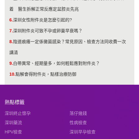
着 醫生拆解正常反應定盆腔炎先兆
6.
深圳女性附件炎是怎麼引起的?
7.
深圳附件炎可致不孕或卵巢早衰嗎？
8.
陰道痕癢一定係黴菌感染？常見原因、檢查方法同收費一次
講清
9.
白帶異常、經期量多，如何輕鬆應對附件炎？
10.
點解會得附件炎，點樣治療防御
熱點標籤
深圳終止懷孕
落仔幾錢
深圳藥流
性病檢查
HPV檢查
深圳早孕檢查