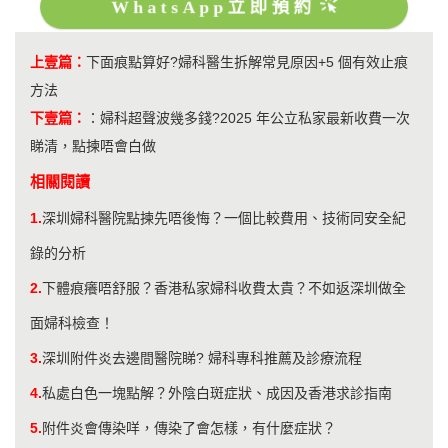
WhatsApp立即預約
上壹篇：
下面痕點算好?婦科醫生拆解常見原因+5 個有效止痕
方法
下壹篇：
：
婦科超聲波幾多錢?2025 年公立私家最新收費一次
睇清，點揀唔會白做
相關閱讀
1.
深圳婦科醫院點揀先唔後悔？一個比較費用、技術同安全紀
錄的分析
2.
下體痕癢唔舒服？香港私家婦科收費太貴？不如返深圳做全
面婦科檢查！
3.
深圳附件炎去邊間醫院睇? 婦科專科推薦及診療流程
4.
私處白色一塊點解？外陰白斑症狀、成因及香港求診指南
5.
附件炎會傳染咩，傳染了會怎樣，有什麼症狀？