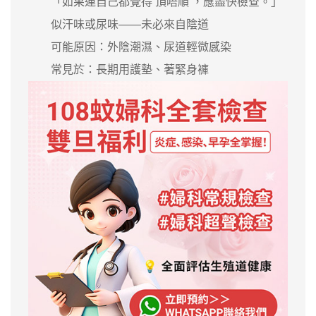
「如果連自己都覺得‘頂唔順’，應盡快檢查。」
似汗味或尿味——未必來自陰道
可能原因：外陰潮濕、尿道輕微感染
常見於：長期用護墊、著緊身褲