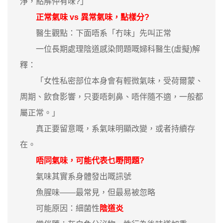
淨，點解仲有味?」
正常氣味 vs 異常氣味，點樣分?
醫生觀點：下面唔系「冇味」先叫正常
一位長期處理陰道感染問題嘅婦科醫生(虛擬)解
釋：
「女性私密部位本身會有輕微氣味，受荷爾蒙、
周期、飲食影響，只要唔刺鼻、唔伴隨不適，一般都
屬正常。」
真正要留意嘅，系氣味明顯改變，或者持續存
在。
唔同氣味，可能代表乜嘢問題?
氣味其實系身體發出嘅訊號
魚腥味——最常見，但最易被忽略
可能原因：細菌性
陰道炎