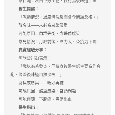
常伴隨：灰白色分泌物、性行為後味道加重
醫生提醒：
「呢類情況，過度清洗反而會令問題反複。」
酸臭味——未必系感染嚴重
可能原因：菌群失衡、念珠菌感染
常見情況：月經前後、壓力大、免疫力下降
真實經驗分享：
阿欣(29 歲)表示：
「我以為系發炎，但檢查後醫生話主要系作息
亂，調整後味道自然淡咗。」
腐臭或惡臭——唔好再拖
可能原因：嚴重感染、宮頸問題
可能伴隨：下腹痛、異常出血
醫生指出：