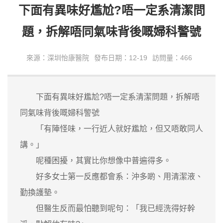
下面有異味好尷尬?唔一定系清潔問
題，拆解唔同氣味背後嘅婦科警號
來源：深圳怡康醫院
發布日期：12-19
訪問量：466
下面有異味好尷尬?唔一定系清潔問題，拆解唔
同氣味背後嘅婦科警號
「有陣怪味，一行近人就好尷尬，但又唔敢同人
講。」
呢種困擾，其實比你想像中普遍得多。
好多女士第一反應都會系：沖多啲、用清潔液、
勤換護墊。
但醫生反而最怕聽到呢句：「我已經洗得好幹