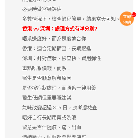
必要時做宮頸評估
13
立即
多數情況下，檢查過程簡單，結果當天可知。
預約
香港 vs 深圳：處理方式有咩分別?
唔系邊度好，而系邊度適合你
香港：適合定期篩查、長期跟進
深圳：針對症狀、檢查快、費用彈性
重點唔系價錢，而系：
醫生是否願意解釋原因
是否按症狀處理，而唔系一律用藥
醫生低調但重要嘅建議
氣味改變超過 3–5 日，應考慮檢查
唔好自行長期用藥或洗液
留意是否伴隨痕、痛、出血
情緒壓力、睡眠都會影響菌群