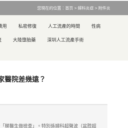
您現在的位置：
首页
>
婦科炎症
>
附件炎
費用
私密修復
人工流產的時間
性病
流
大陸墮胎藥
深圳人工流產手術
家醫院差幾遠？
「睇醫生做檢查」。特別係婦科超聲波（盆腔超