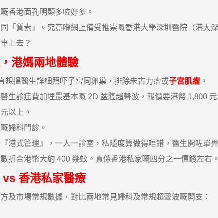
院嘅香港面孔明顯多咗好多。
「質素」。究竟喺網上備受推崇嘅香港大學深圳醫院（港大深
鐘車上去？
，港媽兩地體驗
直想搵醫生詳細照吓子宮同卵巢，排除朱古力瘤或
子宮肌瘤
。
症費加埋最基本嘅 2D 盆腔超聲波，報價要港幣 1,800
 元以上。
嘅婦科門診。
港式管理』，一人一診室，私隱度算做得唔錯。醫生開咗單畀
折合港幣大約 400 幾蚊。真係香港私家嘅四分之一價錢左右
vs 香港私家醫療
及市場常規數據，對比兩地常見婦科及常規超聲波嘅開支：