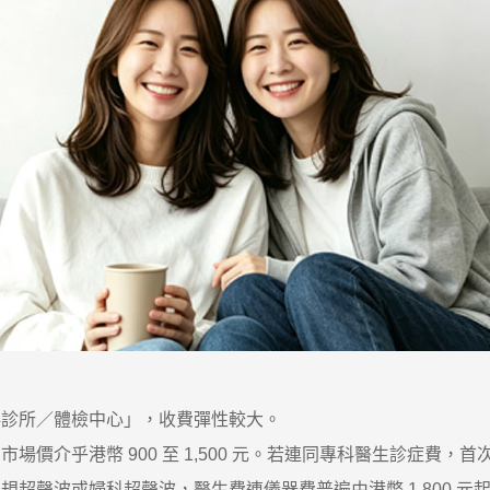
診所／體檢中心」，收費彈性較大。
幣 900 至 1,500 元。若連同專科醫生診症費，首次就診通常
波或婦科超聲波，醫生費連儀器費普遍由港幣 1,800 元起跳