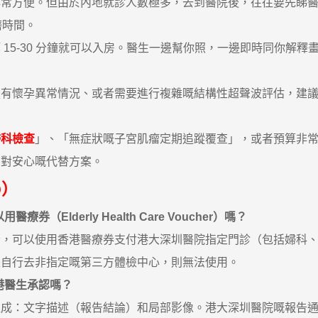
方便。但由於內地就診人數極多，去到醫院後，往往要先睇醫
磨時間。
5-30 分鐘就可以入房。醫生一邊幫你照，一邊即時同你解釋
懷孕異常情況、或者需要進行複雜嘅結構性超聲波評估，建議
婦科檢查
」、「無症狀嘅子宮肌瘤定期追蹤覆查」，或者預算非
相對安心嘅代替方案。
Q）
Elderly Health Care Voucher）嗎？
可以使用香港醫療券支付港大深圳醫院指定門診（包括婦科、
是自行去非指定嘅第三方體檢中心，則無法使用。
港醫生承認嗎？
：文字描述（報告結論）和局部影像。港大深圳醫院嘅報告通