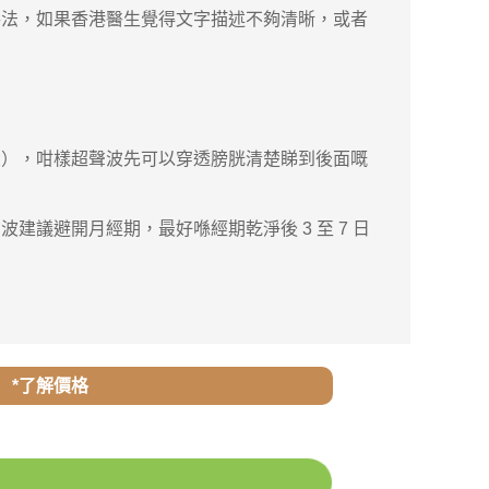
手法，如果香港醫生覺得文字描述不夠清晰，或者
），咁樣超聲波先可以穿透膀胱清楚睇到後面嘅
避開月經期，最好喺經期乾淨後 3 至 7 日
*了解價格