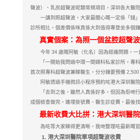
聲波）、乳房超聲波呢類常規項目，深圳各大醫
一講到照超聲波，大家最關心嘅一定係「錢」同
診所相比，個差價係咪真係大到值得專登坐多個
真實個案：為照一個盆腔超聲波
今年 34 歲嘅阿敏（化名）因為經痛問題，一
「一開始我問過中環一間婦科私家診所，專科醫生診
首次照專科超聲波兼睇醫生，分分鐘要預備 2,500
阿敏透過手機微訊小程序預約咗港大深圳醫院
「去到之後，雖然人真係好多，但因為佢哋行『
成個檢查做完，連埋掛號費、醫生診症費，最後找數
最新收費大比拼：港大深圳醫院 
為咗等大家睇得更清晰，我哋整理咗最新嘅官方
1. 港大深圳醫院單項超聲波收費