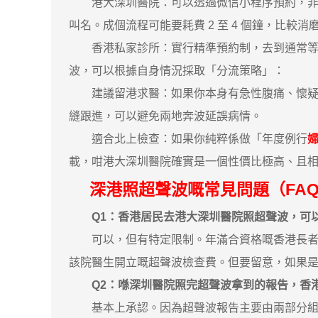
港大深圳醫院：可以透過微信小程序預約，非常
叫名。成個流程可能要耗費 2 至 4 個鐘，比較消
香港私家診所：實行精準預約制，去到通常等 1
波，可以根據自身情況採取「分流策略」：
建議留港求醫：如果你本身有急性腹痛、懷疑有
縫跟進，可以避免兩地奔波延誤病情。
適合北上檢查：如果你純粹係做「年度例行
載，咁港大深圳醫院確實是一個性價比極高、且
深港照超聲波嘅常見問題（FA
Q1：香港居民去港大深圳醫院照超聲波，可以用醫療券（
可以，但有特定限制。年滿合資格嘅香港長者，
該院醫生開立嘅超聲波檢查費。但要留意，如果
Q2：喺深圳醫院照完超聲波拿到的報告，香
基本上承認。因為超聲波報告主要由兩部分組成