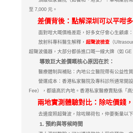
至 7,000 元。
差價背後：點解深圳可以平咁多
面對咁大嘅價格差距，好多女仔會心生顧慮：
放射科專科醫生解釋，
超聲波檢查
（Ultr
超聲波儀器，大部分都係進口嘅一線大牌（如 GE、P
導致巨大差價嘅核心原因在於：
醫療體制與補貼：內地公立醫院帶有公益性質，
營運成本：香港私家醫院及專科診所通常開設在核心
Fee），都遠高於內地。香港私家醫療賣點係「
兩地實測體驗對比：除咗價錢，
去邊度照超聲波，除咗睇荷包，仲要衡量以下
1. 預約與等候時間