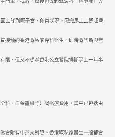
生開單、找數，然後再去超聲波科「排隊部」等
畫面上睇到嘅子宮、卵巢狀況。照完馬上上照超聲
直接預約香港嘅私家專科醫生。即時嘅診斷與無
常有限、但又不想喺香港公立醫院排期等上一年半
全科、白金體檢等）嘅醫療費用，當中已包括由
常會附有中英文對照。香港嘅私家醫生一般都會