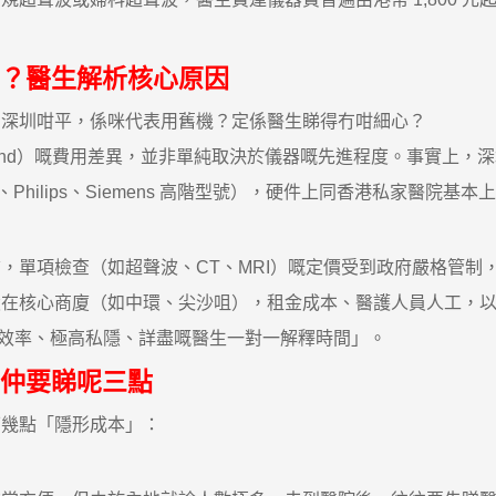
？醫生解析核心原因
深圳咁平，係咪代表用舊機？定係醫生睇得冇咁細心？
asound）嘅費用差異，並非單純取決於儀器嘅先進程度。事實上
hilips、Siemens 高階型號），硬件上同香港私家醫院基本
單項檢查（如超聲波、CT、MRI）嘅定價受到政府嚴格管制
商廈（如中環、尖沙咀），租金成本、醫護人員人工，以及私家醫生
高效率、極高私隱、詳盡嘅醫生一對一解釋時間」。
仲要睇呢三點
幾點「隱形成本」：