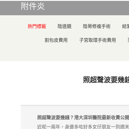
附件炎
熱門標籤
陰道鏡
陰蒂修複手術
結
割包皮費用
子宮取環手術費用
照超聲波要幾
照超聲波要幾錢？港大深圳醫院最新收費公
近呢一兩年，身邊多咗好多女仔朋友一到週末就