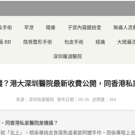
紮手術
早泄
陽痿
子宮內窺鏡檢查
無痛人流
落 BB
陰唇整形手術
包皮手術
經痛
大陸藥
深圳羅湖醫院
錢？港大深圳醫院最新收費公開，同香港私
來源：深圳怡康醫院
發布日期：05-26
訪問量：364
開，同香港私家醫院差幾遠？
「北上」，唔係單純去食探魚或者飲阿嬤手作，而係專程上去