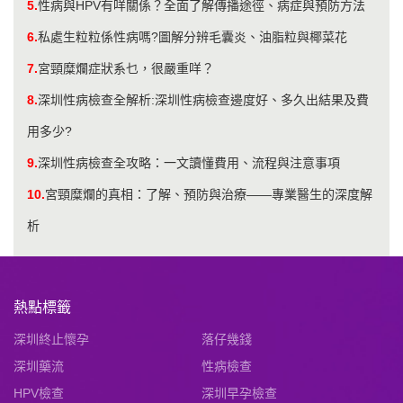
5.
性病與HPV有咩關係？全面了解傳播途徑、病症與預防方法
6.
私處生粒粒係性病嗎?圖解分辨毛囊炎、油脂粒與椰菜花
7.
宮頸糜爛症狀系乜，很嚴重咩？
8.
​深圳性病檢查全解析:深圳性病檢查邊度好、多久出結果及費
用多少?
9.
深圳性病檢查全攻略：一文讀懂費用、流程與注意事項
10.
宮頸糜爛的真相：了解、預防與治療——專業醫生的深度解
析
熱點標籤
深圳終止懷孕
落仔幾錢
深圳藥流
性病檢查
HPV檢查
深圳早孕檢查