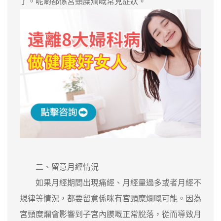
了。呢啲都係宮頸糜爛嘅常見症狀。
二、留意月經情況
如果月經期間出現痛經、月經量過多或者月經不
規律等情況，都要留意係咪有宮頸糜爛嘅可能。因為
宮頸糜爛會影響到子宮內膜嘅正常脫落，從而導致月