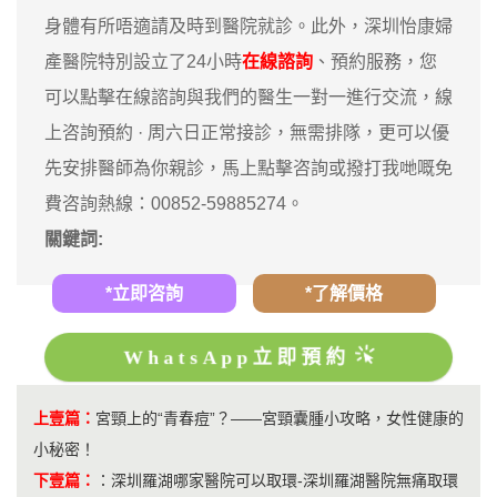
身體有所唔適請及時到醫院就診。此外，深圳怡康婦
產醫院特別設立了24小時
在線諮詢
、預約服務，您
可以點擊在線諮詢與我們的醫生一對一進行交流，線
上咨詢預約 · ‎周六日正常接診，無需排隊，更可以優
先安排醫師為你親診，馬上點擊咨詢或撥打我哋嘅免
費咨詢熱線：00852-59885274。
關鍵詞:
*立即咨詢
*了解價格
WhatsApp立即預約
上壹篇：
宮頸上的“青春痘”？——宮頸囊腫小攻略，女性健康的
小秘密！
下壹篇：
：
​深圳羅湖哪家醫院可以取環-深圳羅湖醫院無痛取環