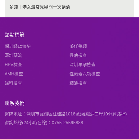
多錢｜港女最常見疑問一次講清
熱點標籤
深圳終止懷孕
落仔幾錢
深圳藥流
性病檢查
HPV檢查
深圳早孕檢查
AMH檢查
性激素六項檢查
婦科檢查
精液檢查
聯系我們
醫院地址：深圳市羅湖區紅桂路1018號(離羅湖口岸10分鍾路程)
咨詢熱線(24小時在線)：0755-25595888