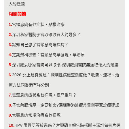
大約幾錢
相關閱讀
1.
宮頸息肉有乜症狀，點樣治療
2.
深圳私家醫院子宮取環收費大約幾多？
3.
點知自己患了宮頸息肉嘅疾病？
4.
定期婦科檢查：宮頸息肉早發現，早治療
5.
​深圳羅湖哪家醫院可以取環-深圳羅湖醫院無痛取環大約幾錢
6.
2026 北上驗身經驗：深圳性病檢查邊度做？收費、流程、治
療方法同香港有咩分別
7.
宫颈息肉症状系乜样嘅，很严重咩？
8.
子宮內膜增厚一定要刮宮?深圳香港醫療差異與專家診療建議
9.
宮頸息肉常規治療系乜樣嘅
10.
HPV 陽性唔等於患癌？宮頸篩查報告點樣睇＋深圳做抹片幾