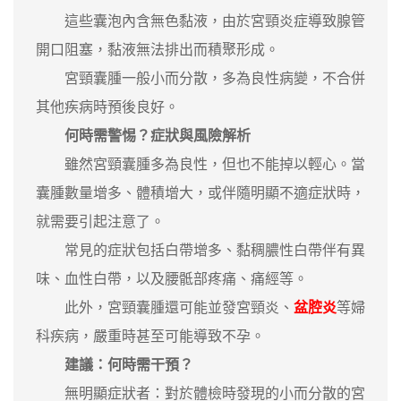
這些囊泡內含無色黏液，由於宮頸炎症導致腺管
開口阻塞，黏液無法排出而積聚形成。
宮頸囊腫一般小而分散，多為良性病變，不合併
其他疾病時預後良好。
何時需警惕？症狀與風險解析
雖然宮頸囊腫多為良性，但也不能掉以輕心。當
囊腫數量增多、體積增大，或伴隨明顯不適症狀時，
就需要引起注意了。
常見的症狀包括白帶增多、黏稠膿性白帶伴有異
味、血性白帶，以及腰骶部疼痛、痛經等。
此外，宮頸囊腫還可能並發宮頸炎、
盆腔炎
等婦
科疾病，嚴重時甚至可能導致不孕。
建議：何時需干預？
‌無明顯症狀者‌：對於體檢時發現的小而分散的宮