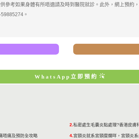
參考如果身體有所唔適請及時到醫院就診。此外，網上預約，
885274。
WhatsApp立即預約
2.
私密處生毛囊炎點處理?香港皮膚
、痛唔痛及預防全攻略
4.
宮頸炎就系宮頸糜爛咩，宮頸炎系