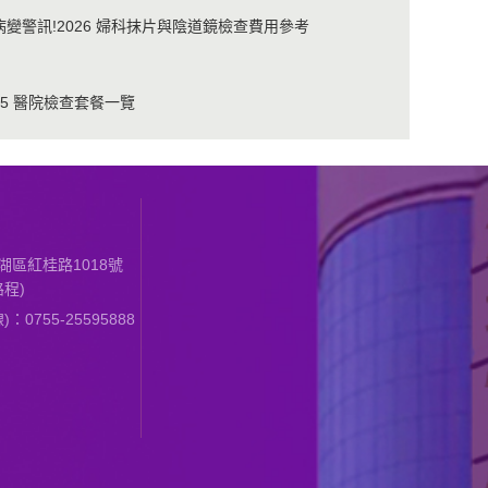
變警訊!2026 婦科抹片與陰道鏡檢查費用參考
25 醫院檢查套餐一覽
區紅桂路1018號
程)
0755-25595888