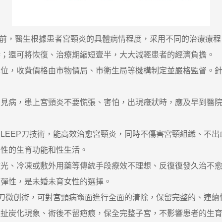
目前，醫生根據患者宮頸炎的具體病情程度，采用不同的治療療程
時；還可將恢復、治療期縮短壹半，大大減輕患者的經濟負擔。
，收費價格由市物價局、市衛生局等機構制定並嚴格監督。針
病，患上宮頸炎不要慌張、害怕，出現癥狀時，應及早到醫院
EEP刀技術，能高效治愈宮頸炎，同時不傷害宮頸組織、不出
女性的生育功能和性生活。
、冷凍或敷外用藥等傳統手段療效不理想、反復復發久治不愈
頸彈性，是未婚未育女性的選擇。
刀微創術，可對宮頸病竈面進行全面的清除，保留完整的、連續
拉扯炭化現象、術後不留疤痕，保全完整子宮，不影響患者的生