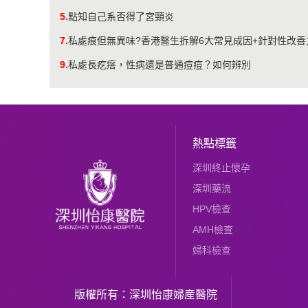
5.
點知自己系否得了宮頸炎
7.
私處痕但無異味?香港醫生拆解6大常見成因+針對性改善
9.
私處長疙瘩，性病還是普通痘痘？如何辨別
熱點標籤
深圳終止懷孕
深圳藥流
HPV檢查
AMH檢查
婦科檢查
版權所有：深圳怡康婦産醫院