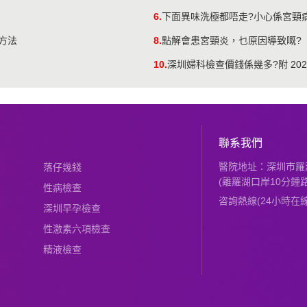
6.
下面異味洗極都唔走?小心係宮頸病
方法
8.
點解會患宮頸炎，乜原因導致嘅?
10.
深圳婦科檢查價錢係幾多?附 20
聯系我們
醫院地址：深圳市羅湖
落仔幾錢
(離羅湖口岸10分鍾路
性病檢查
咨詢熱線(24小時在線)：
深圳早孕檢查
性激素六項檢查
精液檢查