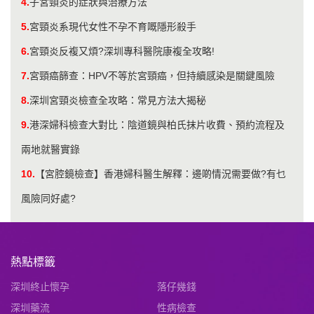
4.
子宮頸炎的症狀與治療方法
5.
宮頸炎系現代女性不孕不育嘅隱形殺手
6.
宮頸炎反複又煩?深圳專科醫院康複全攻略!
7.
宮頸癌篩查：HPV不等於宮頸癌，但持續感染是關鍵風險
8.
深圳宮頸炎檢查全攻略：常見方法大揭秘
9.
港深婦科檢查大對比：陰道鏡與柏氏抹片收費、預約流程及
兩地就醫實錄
10.
【宮腔鏡檢查】香港婦科醫生解釋：邊啲情況需要做?有乜
風險同好處?
熱點標籤
深圳終止懷孕
落仔幾錢
深圳藥流
性病檢查