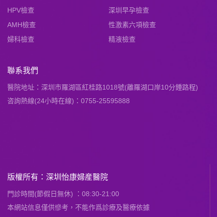
HPV檢查
深圳早孕檢查
AMH檢查
性激素六項檢查
婦科檢查
精液檢查
聯系我們
醫院地址：深圳市羅湖區紅桂路1018號(離羅湖口岸10分鍾路程)
咨詢熱線(24小時在線)：0755-25595888
版權所有：深圳怡康婦産醫院
門診時間(節假日無休) ：08:30-21:00
本網站信息僅供慘考，不能作爲診療及醫療依據