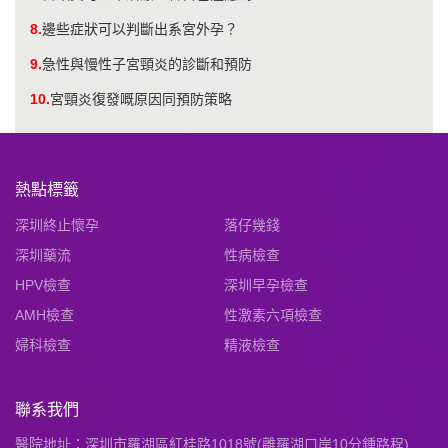
8.
邊些症狀可以判斷出系宮外孕？
9.
急性與慢性子宮頸炎的診斷和預防
10.
宮頸炎復發嘅原因同預防策略
熱點標籤
深圳終止懷孕
落仔幾錢
深圳藥流
性病檢查
HPV檢查
深圳早孕檢查
AMH檢查
性激素六項檢查
婦科檢查
精液檢查
聯系我們
醫院地址：深圳市羅湖區紅桂路1018號(離羅湖口岸10分鍾路程)