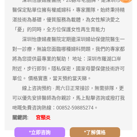
深圳怡康婦產醫院，20餘年老品牌，是深圳市
醫保定點單位擁有權威婦科，專家團隊，始終秉持精
湛技術為基礎，優質服務為載體，為女性解決愛之
「憂」的同時，全方位保護女性再生育能力
深圳怡康婦產醫院定期邀深圳婦幼保健院醫生一
對一診療，無論您面臨哪種婦科問題，我們的專家都
將為您提供最專業的幫助！ 地址：深圳市羅湖口岸
附近，步行即到。隱私保密，國家母嬰保健技術許可
單位。 價格實惠，當天預約當天睇。
‎線上咨詢預約 · ‎周六日正常接診，無需排隊，更
可以優先安排醫師為你親診，馬上點擊咨詢或撥打我
哋嘅免費咨詢熱線：00852-59885274。
關鍵詞:
宮頸炎
*立即咨詢
*了解價格