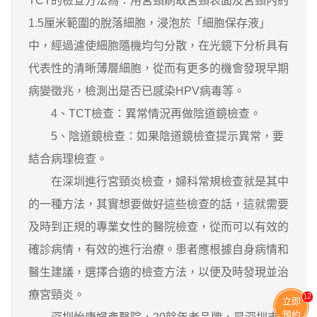
TCT的檢查方法為：用宮頸刷取宮頸表面及宮頸內約
1.5厘米範圍的脫落細胞，浸泡於「細胞保存液」
中，經過濾使細胞隨機均勻分散，在光鏡下分析具有
代表性的清晰薄層細胞，從而有更多的機會發現早期
病變徵兆，檢測出是否已感染HPV病毒等。
4、TCT檢查：異常情況再做陰道鏡檢查。
5、陰道鏡檢查：如果陰道鏡檢查提示異常，要
結合病理檢查。
在深圳進行宮頸炎檢查，婦科常規檢查就是其中
的一種方法，其實想要做好這些檢查的話，這就需要
及時到正規的專業女性的醫院檢查，從而可以有效的
確診病情，有效的進行治療。患者應根據自身病情和
醫生建議，選擇合適的檢查方法，以便及時發現並治
療宮頸炎。
11
立即
預約