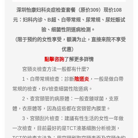
深圳怡康妇科炎症检查套餐（原价309）现价108
元：妇科内诊、B超、白带常规、尿常规、尿妊娠试
验、细菌性阴道病检测。
（限于预约的女性享受，额满为止，直接来院不享受
优惠）
點擊咨詢
了解更多詳情
宮頸炎檢查方法一般都有什麼?
1、白帶常規檢查：診斷
陰道炎
，一般是做白帶
常規的檢查，BV檢查細菌性陰道病。
2、查宮頸管的病原體：一般查鏈球菌，支原
體，衣原體等，因為這些都在宮頸管內膜里。
3、宮頸刮片檢查：建議有性生活的女性一年做
一次檢查，目前最好的是TCT液基細胞分析檢測，