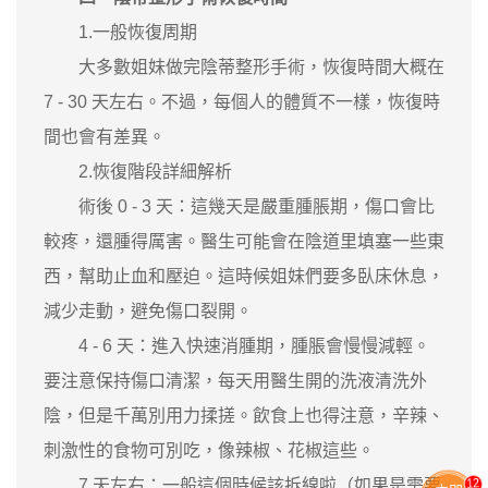
1.一般恢復周期
大多數姐妹做完陰蒂整形手術，恢復時間大概在
7 - 30 天左右。不過，每個人的體質不一樣，恢復時
間也會有差異。
2.恢復階段詳細解析
術後 0 - 3 天：這幾天是嚴重腫脹期，傷口會比
較疼，還腫得厲害。醫生可能會在陰道里填塞一些東
西，幫助止血和壓迫。這時候姐妹們要多臥床休息，
減少走動，避免傷口裂開。
4 - 6 天：進入快速消腫期，腫脹會慢慢減輕。
要注意保持傷口清潔，每天用醫生開的洗液清洗外
陰，但是千萬別用力揉搓。飲食上也得注意，辛辣、
刺激性的食物可別吃，像辣椒、花椒這些。
11
7 天左右：一般這個時候該拆線啦（如果是需要