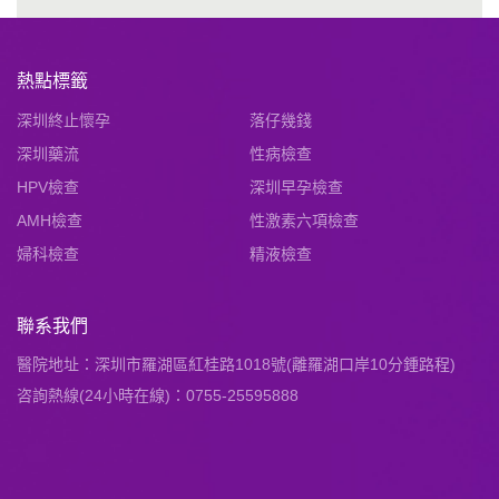
熱點標籤
深圳終止懷孕
落仔幾錢
深圳藥流
性病檢查
HPV檢查
深圳早孕檢查
AMH檢查
性激素六項檢查
婦科檢查
精液檢查
聯系我們
醫院地址：深圳市羅湖區紅桂路1018號(離羅湖口岸10分鍾路程)
咨詢熱線(24小時在線)：0755-25595888