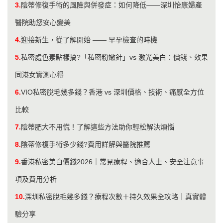
3.
陰蒂修復手術的風險與併發症：如何降低——深圳怡康婦產
醫院助您安心變美
4.
迎接新生，從了解開始 —— 早孕檢查的時機
5.
私密處色素點樣搞?「私密粉嫩針」vs 激光美白：價錢、效果
同港女實測心得
6.
VIO私密脫毛幾多錢？香港 vs 深圳價格、技術、痛感全方位
比較
7.
陰蒂肥大不用慌！了解這些方法助你輕松解決煩惱
8.
陰蒂修複手術多少錢?費用詳解與醫院推薦
9.
香港私密美白價錢2026｜常見療程、適合人士、安全注意事
項及費用分析
10.
深圳私密脫毛幾多錢？療程次數＋持久效果全攻略｜真實體
驗分享