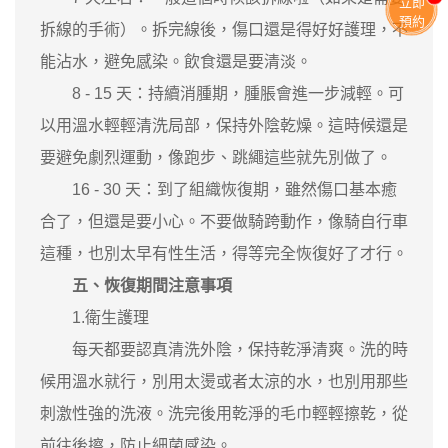
立即
預約
拆線的手術）。拆完線後，傷口還是得好好護理，不
能沾水，避免感染。飲食還是要清淡。
8 - 15 天：持續消腫期，腫脹會進一步減輕。可
以用溫水輕輕清洗局部，保持外陰乾燥。這時候還是
要避免劇烈運動，像跑步、跳繩這些就先別做了。
16 - 30 天：到了組織恢復期，雖然傷口基本癒
合了，但還是要小心。不要做騎跨動作，像騎自行車
這種，也別太早有性生活，得等完全恢復好了才行。
五、恢復期間注意事項
1.衛生護理
每天都要認真清洗外陰，保持乾淨清爽。洗的時
候用溫水就行，別用太燙或者太涼的水，也別用那些
刺激性強的洗液。洗完後用乾淨的毛巾輕輕擦乾，從
前往後擦，防止細菌感染。