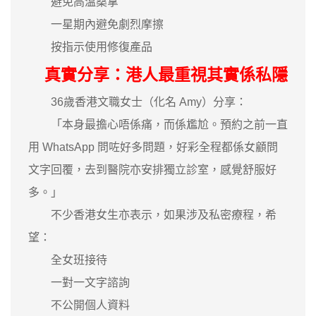
避免高溫桑拿
一星期內避免劇烈摩擦
按指示使用修復產品
真實分享：港人最重視其實係私隱
36歲香港文職女士（化名 Amy）分享：
「本身最擔心唔係痛，而係尷尬。預約之前一直
用 WhatsApp 問咗好多問題，好彩全程都係女顧問
文字回覆，去到醫院亦安排獨立診室，感覺舒服好
多。」
不少香港女生亦表示，如果涉及私密療程，希
望：
全女班接待
一對一文字諮詢
不公開個人資料