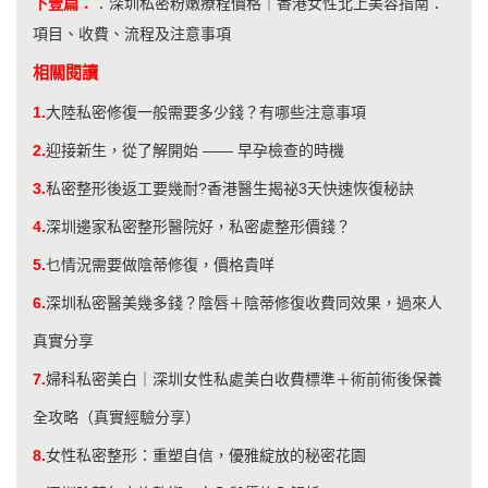
下壹篇：
：
深圳私密粉嫩療程價格｜香港女性北上美容指南：
項目、收費、流程及注意事項
相關閱讀
1.
大陸私密修復一般需要多少錢？有哪些注意事項
2.
迎接新生，從了解開始 —— 早孕檢查的時機
3.
私密整形後返工要幾耐?香港醫生揭祕3天快速恢復秘訣
4.
深圳邊家私密整形醫院好，私密處整形價錢？
5.
乜情況需要做陰蒂修復，價格貴咩
6.
深圳私密醫美幾多錢？陰唇＋陰蒂修復收費同效果，過來人
真實分享
7.
婦科私密美白｜深圳女性私處美白收費標準＋術前術後保養
全攻略（真實經驗分享）
8.
​女性私密整形：重塑自信，優雅綻放的秘密花園