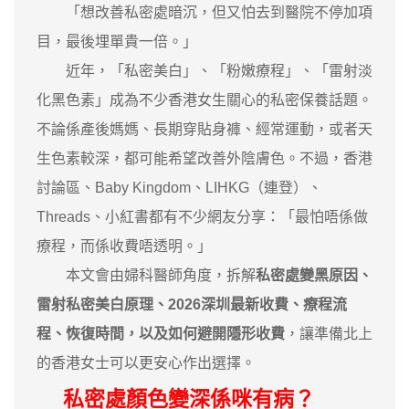
「想改善私密處暗沉，但又怕去到醫院不停加項
目，最後埋單貴一倍。」
近年，「私密美白」、「粉嫩療程」、「雷射淡
化黑色素」成為不少香港女生關心的私密保養話題。
不論係產後媽媽、長期穿貼身褲、經常運動，或者天
生色素較深，都可能希望改善外陰膚色。不過，香港
討論區、Baby Kingdom、LIHKG（連登）、
Threads、小紅書都有不少網友分享：「最怕唔係做
療程，而係收費唔透明。」
本文會由婦科醫師角度，拆解
私密處變黑原因、
雷射私密美白原理、2026深圳最新收費、療程流
程、恢復時間，以及如何避開隱形收費
，讓準備北上
的香港女士可以更安心作出選擇。
私密處顏色變深係咪有病？