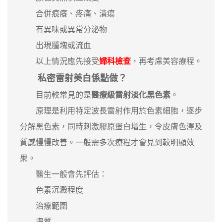
合併痕癢、疼痛、潰瘍
有異味或異常分泌物
出現腫塊或流血
以上情況應先接受
婦科檢查
，再考慮美容療程。
私密雷射美白係點做？
目前較常見的是
醫療級雷射淡化黑色素
。
原理是利用特定波長雷射作用於色素細胞，逐步
分解黑色素，同時刺激膠原蛋白增生，令皮膚色澤及
質感慢慢改善。一般需多次療程才會見到較明顯效
果。
醫生一般會先評估：
色素沉澱程度
治療範圍
膚質