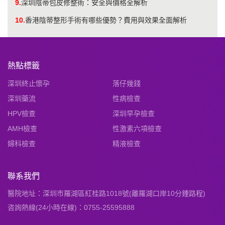
9.
深圳陰蒂包皮修整術：安全與價格全解析
10.
香港陰蒂整形手術有哪些優勢？費用與效果全面解析
熱點標籤
深圳終止懷孕
落仔幾錢
深圳藥流
性病檢查
HPV檢查
深圳早孕檢查
AMH檢查
性激素六項檢查
婦科檢查
精液檢查
聯系我們
醫院地址：深圳市羅湖區紅桂路1018號(離羅湖口岸10分鍾路程)
咨詢熱線(24小時在線)：0755-25595888