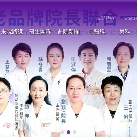
立即預約
whats
來院路線
醫生團隊
醫院新聞
中醫科
男科