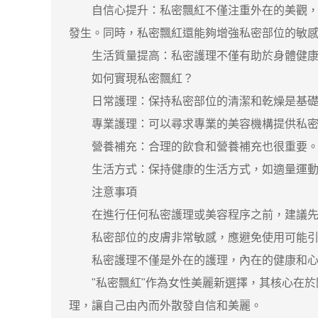
自信心提升：私密飄紅不僅注重外在的美觀，更
發生。同時，私密飄紅還能夠增強私密部位的敏
生活質量提高：私密護理不僅有助於身體健康，
如何實現私密飄紅？
日常護理：保持私密部位的清潔和乾燥是基礎。
專業護理：可以尋求專業的美容機構提供私密護
營養補充：合理的飲食和營養補充也很重要。增
生活方式：保持健康的生活方式，如適量運動、
注意事項
在進行任何私密護理或美容程序之前，建議先諮
私密部位的皮膚非常敏感，應避免使用可能引
私密護理不僅是外在的護理，內在的健康和心理
"私密飄紅"作為女性美麗新選擇，其核心在於
理，讓自己由內而外散發自信和美麗。