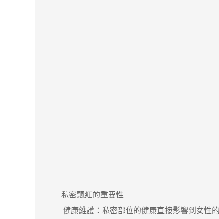
私密飄紅的重要性
健康維護：私密部位的健康直接影響到女性的生