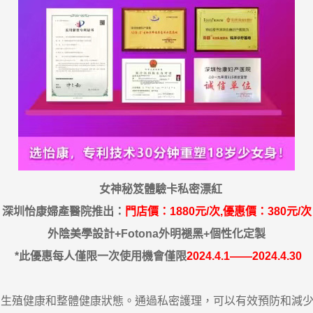
女神秘笈體驗卡私密漂紅
深圳怡康婦產醫院推出：
門店價：1880元/次,優惠價：380元/
外陰美學設計+Fotona外明褪黑+個性化定製
*此優惠每人僅限一次使用機會僅限
2024.4.1——2024.4.30
殖健康和整體健康狀態。通過私密護理，可以有效預防和減少