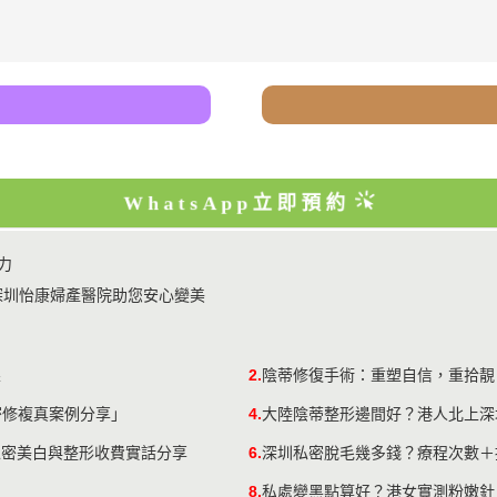
WhatsApp立即預約
力
深圳怡康婦產醫院助您安心變美
果
2.
陰蒂修復手術：重塑自信，重拾靚
私密修複真案例分享」
4.
大陸陰蒂整形邊間好？港人北上深
私密美白與整形收費實話分享
6.
深圳私密脫毛幾多錢？療程次數＋
8.
私處變黑點算好？港女實測粉嫩針 