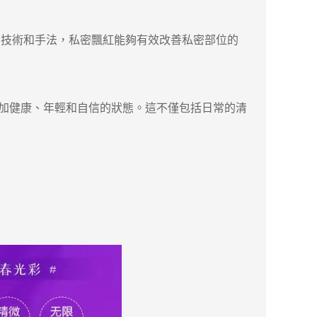
技術和手法，私密飄紅能夠有效改善私密部位的
加健康、年輕和自信的狀態。這不僅包括日常的清