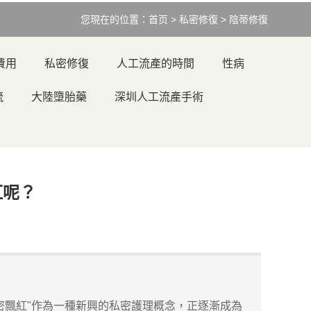
您現在的位置：
首页
>
私密修復
>
陰蒂修復
費用
私密修復
人工流產的時間
性病
流
大陸墮胎藥
深圳人工流產手術
紅呢？
飄紅"作為一種新興的私密護理概念，正逐漸成為