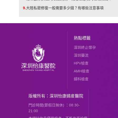
9.
大陸私密修復一般需要多少錢？有哪些注意事項
熱點標籤
深圳終止懷孕
深圳藥流
HPV檢查
AMH檢查
婦科檢查
版權所有：深圳怡康婦産醫院
門診時間(節假日無休) ：08:30-
21:00