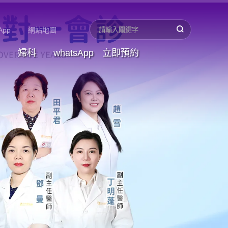
App
網站地圖
婦科
whatsApp
立即預約