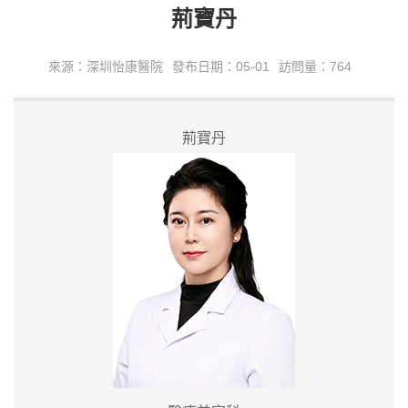
荊寶丹
來源：深圳怡康醫院
發布日期：05-01
訪問量：764
荊寶丹