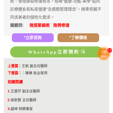
術、會陰撕裂修復術等。倡導“健康-功能-美學”協同
診療體系和私密健康“全週期管理理念”，精準把握不
同求美者的個性化需求。
關鍵詞:
陰道緊縮術
陰唇修復
*立即咨詢
*了解價格
13
WhatsApp立即預約
立即
預約
上壹篇：
王帆 副主任醫師
下壹篇：
：
陳琳 执业医师
相關閱讀
1.
王慧芹 副主任醫師
2.
侯欽賢 主任醫師
3.
趙坤 特聘專家