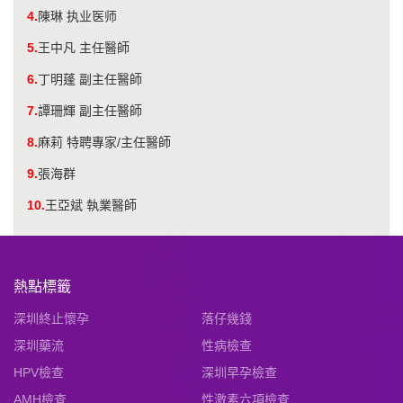
4.
陳琳 执业医师
5.
王中凡 主任醫師
6.
丁明蓬 副主任醫師
7.
譚珊輝 副主任醫師
8.
麻莉 特聘專家/主任醫師
9.
張海群
10.
王亞斌 執業醫師
熱點標籤
深圳終止懷孕
落仔幾錢
深圳藥流
性病檢查
HPV檢查
深圳早孕檢查
AMH檢查
性激素六項檢查