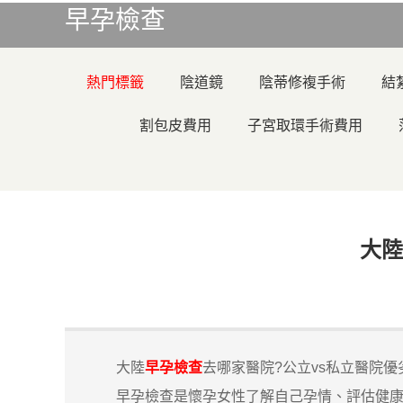
早孕檢查
熱門標籤
陰道鏡
陰蒂修複手術
結
割包皮費用
子宮取環手術費用
大陸
大陸
早孕檢查
去哪家醫院?公立vs私立醫院優
早孕檢查是懷孕女性了解自己孕情、評估健康的