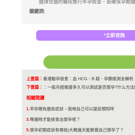
選擇合適的醫院進行早孕檢查，是確保孕期健康
關鍵詞:
*立即咨詢
上壹篇：
香港驗孕檢查：血 HCG、B 超、孕酮檢測全解析
下壹篇：
：
一般月經推遲多久可以測試是否懷孕?什么方法
相關閱讀
1.
早孕嘅有邊些症狀，我哋自己可以提前預知咩
3.
喺幾時才能檢查出懷孕呢？
5.
懷孕初期症狀有哪些|大概幾天能察覺自己懷孕了？