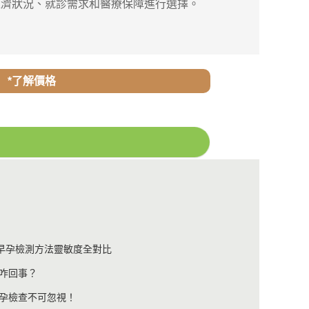
濟狀況、就診需求和醫療保障進行選擇。
*了解價格
港早孕檢測方法靈敏度全對比
來咋回事？
孕檢查不可忽視！