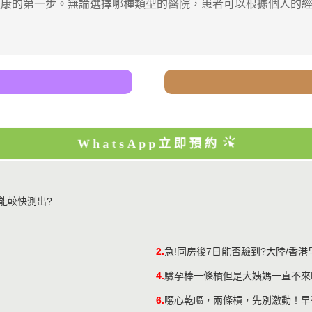
的第一步。無論選擇哪種類型的醫院，患者可以根據個人的經
WhatsApp立即預約
能較快測出?
2.
急!同房後7日能否驗到?大陸/香
4.
​驗孕棒一條槓但是大姨媽一直不
6.
噁心乾嘔，兩條槓，先別激動！早