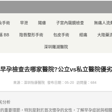
紮手術
早泄
陽痿
子宮內窺鏡檢查
無痛人流
落 BB
陰唇整形手術
包皮手術
經痛
大陸藥
深圳羅湖醫院
早孕檢查去哪家醫院?公立vs私立醫院優
來源：深圳怡康醫院
發布日期：05-20
訪問量：684
劣分析
重要環節，特別是對於首次懷孕的女性，了解早孕症狀與相關