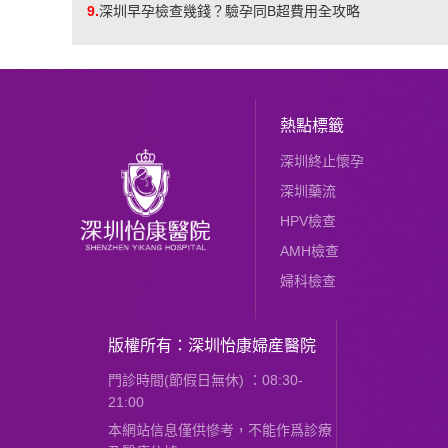
9.
深圳早孕檢查幾錢？驗孕同B超費用全攻略
熱點標籤
深圳終止懷孕
深圳藥流
HPV檢查
AMH檢查
婦科檢查
版權所有：深圳怡康婦産醫院
門診時間(節假日無休) ：08:30-
21:00
本網站信息僅供慘考，不能作爲診療