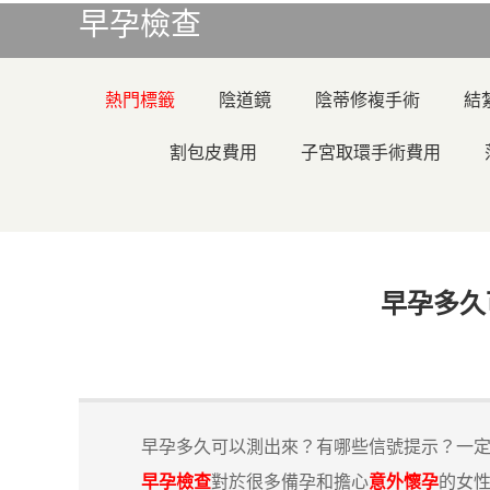
早孕檢查
熱門標籤
陰道鏡
陰蒂修複手術
結
割包皮費用
子宮取環手術費用
早孕多久
早孕多久可以測出來？有哪些信號提示？一定
早孕檢查
對於很多備孕和擔心
意外懷孕
的女性