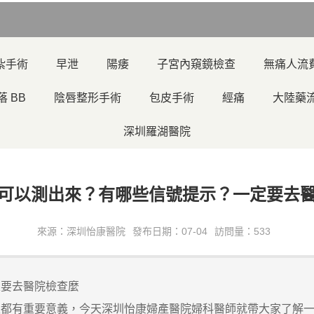
紮手術
早泄
陽痿
子宮內窺鏡檢查
無痛人流
落 BB
陰唇整形手術
包皮手術
經痛
大陸藥
深圳羅湖醫院
可以測出來？有哪些信號提示？一定要去
來源：深圳怡康醫院
發布日期：07-04
訪問量：533
要去醫院檢查麼
都有重要意義，今天深圳怡康婦產醫院婦科醫師就帶大家了解一