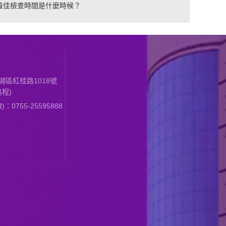
最佳檢查時間是什麼時候？
區紅桂路1018號
程)
0755-25595888