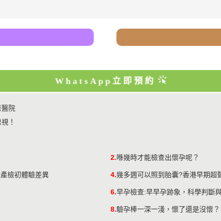
WhatsApp立即預約
產醫院
忽視！
2.
喺幾時才能檢查出懷孕呢？
深產檢初體驗差異
4.
幾多週可以照到胎囊?香港早期超
6.
早孕檢查:早早孕跡象，科學判斷
8.
​驗孕棒一深一淺，懷了還是沒懷？