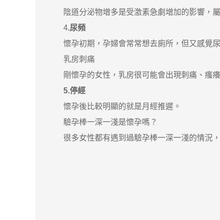
陰道分泌物增多是受激素急劇增加的影響，屬
4
.尿頻
懷孕初期，孕婦會常常想去廁所，但又感覺尿
乳房刺痛
剛懷孕的女性，乳房很可能會出現刺痛、瘙癢或
5.停經
懷孕後比較明顯的就是月經推遲。
驗孕棒一深一淺是懷孕嗎？
很多女性都有遇到過驗孕棒一深一淺的情況，究