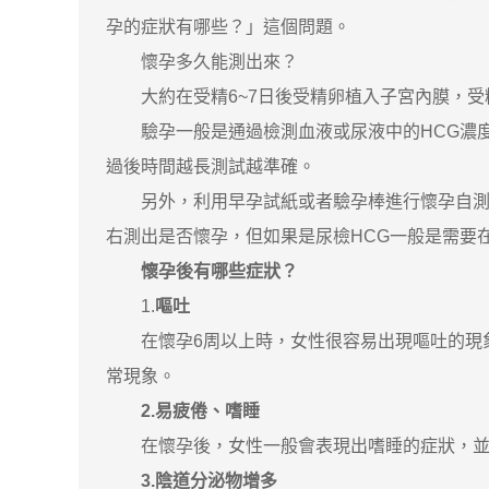
孕的症狀有哪些？」這個問題。
懷孕多久能測出來？
大約在受精6~7日後受精卵植入子宮內膜，受精
驗孕一般是通過檢測血液或尿液中的HCG濃度
過後時間越長測試越準確。
另外，利用早孕試紙或者驗孕棒進行懷孕自測也
右測出是否懷孕，但如果是尿檢HCG一般是需要在
懷孕後有哪些症狀？
1.
嘔吐
在懷孕6周以上時，女性很容易出現嘔吐的現象
常現象。
2.易疲倦、嗜睡
在懷孕後，女性一般會表現出嗜睡的症狀，並
3.陰道分泌物增多