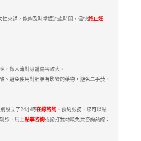
女性來講，能夠及時掌握流產時間，儘快
終止妊
晚，做人流對身體傷害較大。
酸、避免使用對胚胎有影響的藥物，避免二手菸、
別設立了24小時
在線諮詢
、預約服務，您可以點
你親診，馬上
點擊咨詢
或撥打我哋嘅免費咨詢熱線：