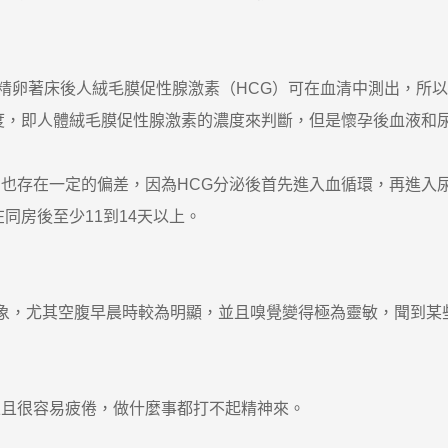
卵著床後人絨毛膜促性腺激素（HCG）可在血清中測出，所以一
，即人體絨毛膜促性腺激素的濃度來判斷，但是懷孕後血液和尿
存在一定的偏差，因為HCG分泌後首先進入血循環，再進入尿
同房後至少11到14天以上。
，尤其空腹早晨時較為明顯，並且嗅覺變得極為靈敏，聞到某
且很容易疲倦，做什麼事都打不起精神來。