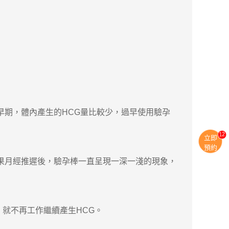
期，體內產生的HCG量比較少，過早使用驗孕
13
立即
預約
果月經推遲後，驗孕棒一直呈現一深一淺的現象，
就不再工作繼續產生HCG。