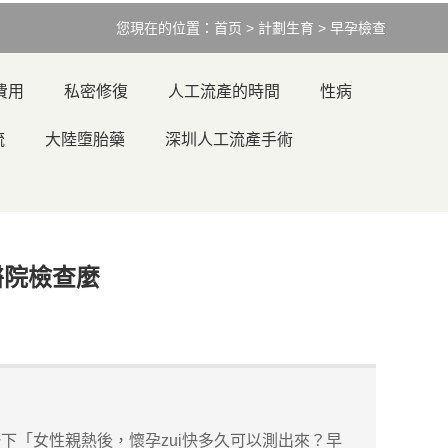
您現在的位置：
首页
>
計劃生育
>
早孕檢查
費用
私密修復
人工流產的時間
性病
流
大陸墮胎藥
深圳人工流產手術
醫院檢查麼
下「女性親熱後，懷孕zui快多久可以測出來？早