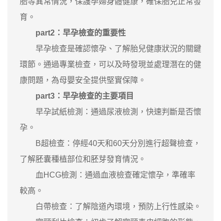
胎等異常情況，保護孕婦身體健康，確保胎兒正常發
育。
part2：早孕檢查的重要性
早孕檢查是確認懷孕、了解胎兒健康狀況的關鍵
環節。通過專業檢查，可以及時發現並處理潛在的健
康問題，為母嬰安全提供堅實保障。
part3：早孕檢查的主要項目
早孕試紙檢測：通過尿液檢測，快速判斷是否懷
孕。
B超檢查：停經40天和60天分別進行超聲檢查，
了解胚囊種植部位和胚芽發育情況。
血HCG檢測：通過血液檢查確定懷孕，準確率
較高。
白帶檢查：了解陰道內環境，預防上行性感染。