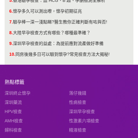
5.
香港驗孕檢查：血 HCG、B 超、孕酮檢測全解析
6.
懷孕多久可以測出嚟，懷孕初期征兆
7.
驗孕棒一深一淺點睇?醫生教你正確判斷有咗與否!
8.
大陸早孕檢查方式有哪些？哪種最準確？
9.
深圳早孕檢查的益處：為提前應對流產做好準備
10.
同房後幾多日可以驗到懷孕?常見檢查方法大揭秘!
熱點標籤
深圳終止懷孕
落仔幾錢
深圳藥流
性病檢查
HPV檢查
深圳早孕檢查
AMH檢查
性激素六項檢查
婦科檢查
精液檢查