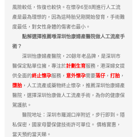
風險較低，恢復也較快。在懷孕6至8周進行人工流
產是最為理想的，因為這時胎兒剛開始發育，手術難
度最低，對女性身體的傷害也最小。
點解選擇推薦喺深圳怡康婦產醫院做人工流産手
術？
深圳怡康婦產醫院，20餘年老品牌，是深圳市
醫保定點單位擁，專注於
計劃生育
服務，港深婦女提
供全面的
終止懷孕
服務，
意外懷孕
需要
落仔
，
打胎
，
墮胎
，人工流產或藥物終止懷孕，推薦深圳怡康婦產
醫院，選擇深圳怡康做人工流產手術，為你的健康保
駕護航。
醫院地址：深圳市羅湖口岸附近，步行即到。隱
私保密，國家母嬰保健技術許可單位。 價格實惠，
當天預約當天睇。