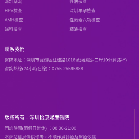
深圳藥流
性病檢查
HPV檢查
深圳早孕檢查
AMH檢查
性激素六項檢查
婦科檢查
精液檢查
聯系我們
醫院地址：深圳市羅湖區紅桂路1018號(離羅湖口岸10分鍾路程)
咨詢熱線(24小時在線)：0755-25595888
版權所有：深圳怡康婦産醫院
門診時間(節假日無休) ：08:30-21:00
本網站信息僅供慘考，不能作爲診療及醫療依據