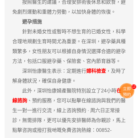
按照醫生的建議，合理安排術後休息和飲食，避
免劇烈運動和重體力勞動，以加快身體的恢復。
避孕措施
針對未婚女性或暫時不想生育的已婚女性，科學
合理地規劃生育時間尤為重要。在深圳，避孕藥具種
類繁多，女性朋友可以根據自身情況選擇合適的避孕
方法，包括口服避孕藥、保險套、宮內節育器等。
深圳怡康醫生表示：定期進行
婦科檢查
，及時了
解身體狀況，確保自身健康。
12
立即
此外，深圳怡康婦產醫院特別設立了24小時
在
預約
線諮詢
、預約服務，您可以點擊在線諮詢與我們的醫
生一對一進行交流，線上咨詢預約 · ‎周六日正常接
診，無需排隊，更可以優先安排醫師為你親診，馬上
點擊咨詢或撥打我哋嘅免費咨詢熱線：00852-