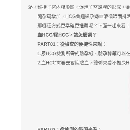
泌，維持子宮內膜形態，促進子宮蛻膜的形成，
隨孕周增加，HCG會通過孕婦血液循環而排泄到
那哪種方式更準確更推薦呢？下面一起來看
血HCG/尿HCG，該怎麼選？
PART01：從檢查的便捷性來說：
1.尿HCG檢測所需的驗孕紙、驗孕棒等可以
2.血HCG需要去醫院驗血，總體來看不如尿H
PART02：從檢測的時間來看：