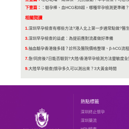
下壹篇：
：
驗孕棒、血HCG和B超，哪種早孕檢測更準確
相關閱讀
1.
深圳早孕檢查有哪些方法?港人北上第一步通常點做?醫
3.
深圳早孕檢查的益處：為提前應對流產做好準備
5.
抽血驗孕香港幾多錢？診所及醫院價格整理、β-hCG流
7.
急!同房後7日能否驗到?大陸/香港早孕檢測方法靈敏度全
9.
大陸早孕檢查|懷孕多久可以測出來？3大黃金時間
熱點標籤
深圳終止懷孕
深圳藥流