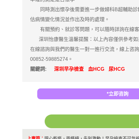
同時測出懷孕後需要進一步做婦科B超輔助診斷
估病情變化情況並作出及時的處理。
有關預約、就診等問題，可以隨時詳詢在線客
深圳怡康醫生溫馨提醒：以上內容僅供參考如果
在線諮詢與我們的醫生一對一進行交流，線上咨詢預
00852-59885274。
關鍵詞:
深圳早孕檢查
血HCG
尿HCG
*立即咨詢
上壹篇：
噁心乾嘔，兩條槓，先別激動！早孕檢查不可忽