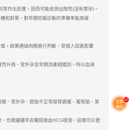
對其作出反應，因而可能檢測出陰性(沒有懷孕)。
準備和對策，對早期妊娠診斷的準確率能高達
數值，結果通過肉眼進行判斷，受個人因素影響
異性升高、宮外孕及早期流產相鑑別，所以血液
11
立即
妊娠、宮外孕、胚胎不正常發育遲緩、葡萄胎、某
預約
，也建議儘早去醫院做血HCG檢測，這樣可以更