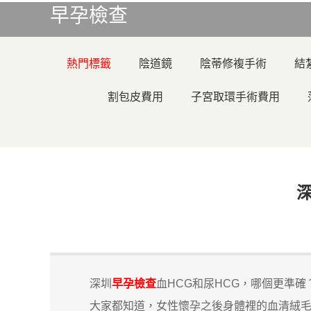
早孕檢查
熱門標籤
陰道鏡
陰蒂修複手術
結
割包皮費用
子宮取環手術費用
深圳
早孕檢查
血HCG和尿HCG，哪個更準確
大家都知道，女性懷孕之後身體裡的血清絨毛膜促