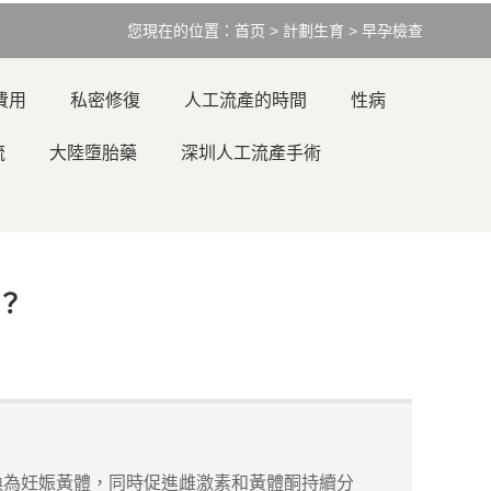
您現在的位置：
首页
>
計劃生育
>
早孕檢查
費用
私密修復
人工流產的時間
性病
流
大陸墮胎藥
深圳人工流產手術
？
換為妊娠黃體，同時促進雌激素和黃體酮持續分