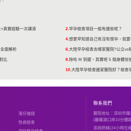
？
生+真實經驗一次講清
2.
早孕檢查項目一般有邊些呢？
4.
想更早知道自己有沒有懷孕，就要
程全面解析
6.
大陸早孕檢查去哪家醫院?公立vs
對比
8.
除咗 M 到遲，其實呢 5 個身體
10.
大陸早孕檢查邊家醫院好？檢查
聯系我們
醫院地址：深圳市羅湖
落仔幾錢
(離羅湖口岸10分鍾路
性病檢查
咨詢熱線(24小時在線)：