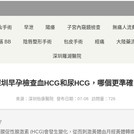
紮手術
早泄
陽痿
子宮內窺鏡檢查
無痛人流
落 BB
陰唇整形手術
包皮手術
經痛
大陸藥
深圳羅湖醫院
深圳早孕檢查血HCG和尿HCG，哪個更準確
來源：深圳怡康醫院
發布日期：07-08
訪問量：726
？
性腺激素 (HCG)會發生變化，從而刺激黃體由月經黃體轉