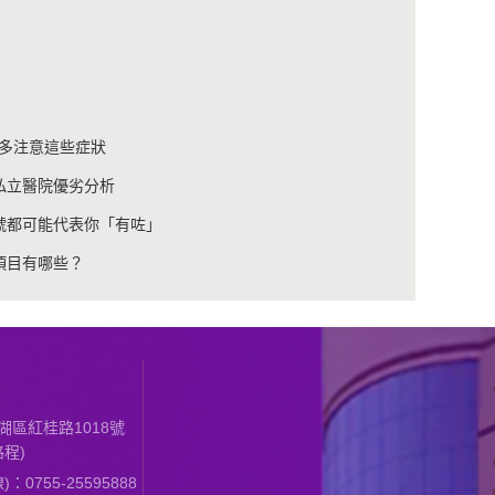
多注意這些症狀
私立醫院優劣分析
信號都可能代表你「有咗」
項目有哪些？
區紅桂路1018號
程)
0755-25595888