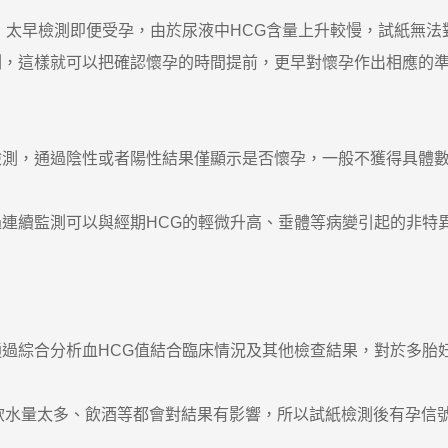
，太早檢測即便受孕，由於尿液中HCG含量上升較慢，試紙無法
測，這樣就可以把確認懷孕的時間提前，更早對懷孕作出相應的
檢測，通過陰性或者陽性結果僅顯示是否懷孕，一般不獲得具體
連續監測可以與經期HCG的輕微升高、垂體等病變引起的非特
過綜合分析血HCG值結合臨床情況及其他檢查結果，對於多胎
水量太多、飲酒等都會對結果有影響，所以試紙檢測後有孕信號