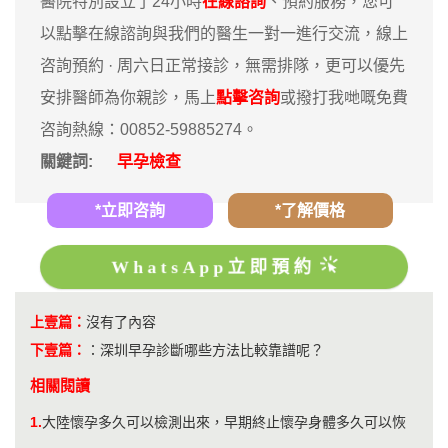
醫院特別設立了24小時
在線諮詢
、預約服務，您可
以點擊在線諮詢與我們的醫生一對一進行交流，線上
咨詢預約 · ‎周六日正常接診，無需排隊，更可以優先
安排醫師為你親診，馬上
點擊咨詢
或撥打我哋嘅免費
咨詢熱線：00852-59885274。
關鍵詞:
早孕檢查
*立即咨詢
*了解價格
WhatsApp立即預約
上壹篇：
沒有了內容
下壹篇：
：
深圳早孕診斷哪些方法比較靠譜呢？
相關閱讀
1.
大陸懷孕多久可以檢測出來，早期終止懷孕身體多久可以恢