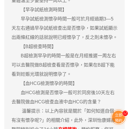
量體溫至少要堅持一周以上。
【早孕試紙檢測時間】
早孕試紙檢測懷孕時間一般可於月經過期3―5
天左右通過早孕試紙檢查出是否懷孕，如果試紙顯示
出兩條紅線的話就說明已經懷孕了，反之則未懷孕。
【B超檢查時間】
B超檢測早孕的時間一般是在月經推遲一周左右
可以去醫院做B超檢查看是否懷孕，如果在B超下能
看到妊娠光環就說明懷孕了。
【血HCG檢測懷孕的時間】
血HCG檢測是否懷孕一般可於同房後10天左右
去醫院做血HCG檢查血液中血HCG的含量？
溫馨提示：以上內容就是關於「如何知道自個
12
立即
有沒有懷孕呢?」的相關介紹，此外，深圳怡康婦產
預約