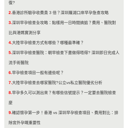
復?
2.
香港診所驗孕收費貴 3 倍？深圳羅湖口岸早孕急查攻略
3.
深圳早孕檢查全攻略：點樣用一日時間搞掂？費用、醫院對
比與港媽實測分享
4.
大陸早孕檢查方式有哪些？哪種最準確？
5.
深圳早孕檢查醫院：朝早檢查下晝做得唔得? 深圳即日完成人
流手術醫院
6.
早孕檢查項目一般有邊些呢？
7.
大陸早孕檢查去哪家醫院?公立vs私立醫院優劣分析
8.
早孕多久可以測出來？有哪些信號提示？一定要去醫院檢查
麼
9.
確認懷孕第一步！香港 vs 深圳早孕檢查項目、費用對比：排
除宮外孕嘅重要性