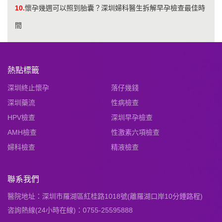
10.
懷孕幾週可以照到胎囊？深圳婦科醫生拆解早孕檢查最佳時
間
熱點標籤
深圳終止懷孕
落仔幾錢
深圳藥流
性病檢查
HPV檢查
深圳早孕檢查
AMH檢查
性激素六項檢查
婦科檢查
精液檢查
聯系我們
醫院地址：深圳市羅湖區紅桂路1018號(離羅湖口岸10分鍾路程)
咨詢熱線(24小時在線)：0755-25595888