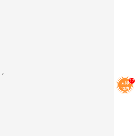
間。
13
立即
預約