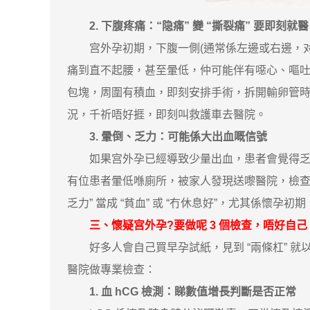
2. 下腹疼痛：“隐痛” 變 “撕裂痛” 要即刻就醫
宫外孕初期，下腹一側(通常係左邊或右邊，对应輸
痛到直不起腰，甚至暈低，仲可能伴有噁心、嘔吐。
包塊，周圍有積血，即刻安排手術，拆開輸卵管
況，千祈唔好捱，即刻叫救護車去醫院。
3. 暈倒、乏力：可能係大出血嘅信號
如果宫外孕已經導致少量出血，患者會覺得乏力
有位患者暈低喺廁所，被家人發現送嚟醫院，檢查發現
乏力” 當成 “貧血” 或 “冇休息好”，尤其係懷
三、懷疑宫外孕?要做呢 3 個檢查，唔好自己 
好多人會自己買早孕試紙，見到 “兩條杠” 就以
醫院做專業檢查：
1. 血 hCG 檢測：睇數值增長判斷是否正常