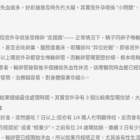
過多，好彩搶救及時先冇大礙。其實宫外孕唔係 “小問題”，香港
宫外孕就係受精卵 “走錯路”—— 正常情況下，精子同卵子喺
，甚至去咗卵巢、腹腔度着床，呢種就叫 “异位妊娠”，即係宫
0% 以上嘅宫外孕都發生喺輸卵管。而輸卵管嘅管腔好細，根本唔
歲嘅患者，輸卵管破裂後半個鐘就失血性休克，送嚟醫院時血壓已
早發現，治療越容易，對身體傷害亦越小。
結果錯過最佳處理時間。其實宫外孕有 3 個比較典型嘅信號，
血
突然遲咗 7 日以上;但亦有 1/4 嘅人冇明顯停经，反而會有
提前” 或者 “經量少”。之前有位 24 歲嘅姑娘，連續 3 日
孕，輸卵管已經開始滲血。所以如果月經唔正常，尤其係有性生