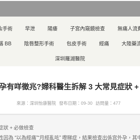
紮手術
早泄
陽痿
子宮內窺鏡檢查
無痛人流
落 BB
陰唇整形手術
包皮手術
經痛
大陸藥
深圳羅湖醫院
孕有咩徵兆?婦科醫生拆解 3 大常見症狀 +
來源：深圳怡康醫院
發布日期：09-30
訪問量：477
狀 + 必做檢查
為 “以為經痛”“月經亂咗” 嚟睇症，結果檢查出係宫外孕，其中