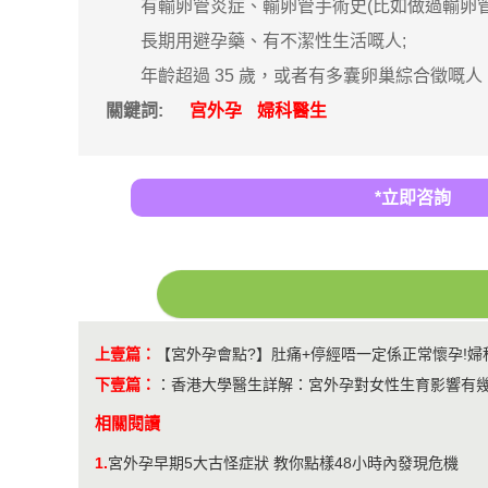
有輸卵管炎症、輸卵管手術史(比如做過輸卵管通
長期用避孕藥、有不潔性生活嘅人;
年齡超過 35 歲，或者有多囊卵巢綜合徵嘅人
關鍵詞:
宫外孕
婦科醫生
*立即咨詢
上壹篇：
【宮外孕會點?】肚痛+停經唔一定係正常懷孕!婦
下壹篇：
：
香港大學醫生詳解：宮外孕對女性生育影響有幾
相關閱讀
1.
宮外孕早期5大古怪症狀 教你點樣48小時內發現危機