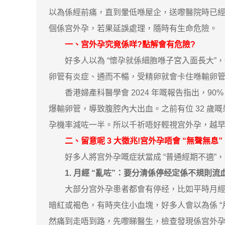
以為係經前痛，直到暈低喺屋企，送嚟醫院時已經失血
個係宫外孕，若果延誤處理，隨時有生命危險。
一、宫外孕究竟係咩?點解會有危險?
好多人以為 “懷孕就係細胞喺子宮入面長大”，但
卵管有炎症、通而不暢，受精卵就會卡住喺輸卵管
香港婦產科醫學會 2024 年嘅報告指出，9
爆輸卵管，導致腹腔內大出血。之前有位 32 
孕機率減咗一半。所以千祈唔好輕視宫外孕，越
二、留意呢 3 大徵兆!宫外孕唔會 “無聲無息”
好多人將宫外孕嘅症狀當成 “普通經期不適”，
1. 月經 “亂咗”：要分清係停经定係不規則流
大部分宫外孕患者都會有停经，比如平時月經好准，
暗紅或褐色，有時夾住小血塊，好多人會以為係 “月經
然痛到走唔到路，先嚟睇醫生，檢查發現係宫外