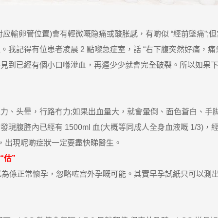
卵管位置)會有輕微嘅隐痛或酸胀感，有啲似 “經前墜痛”;但
我記得有位患者凌晨 2 點嚟急症室，話 “右下腹突然好痛，痛
時見到已經有個小口喺滲血，再遲少少就會完全破裂。所以如果
、头晕，行路冇力;如果出血量大，就會暈倒、面色蒼白、手脚
腹腔內已經有 1500ml 血(大概等同成人全身血液嘅 1/3)
孕初期，出現呢啲症狀一定要盡快睇醫生。
“估”
為係正常懷孕，忽略咗宫外孕嘅可能。其實早孕試紙只可以測出 “