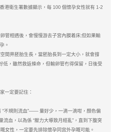
衛生署數據顯示，每 100 個懷孕女性就有 1-2
輸卵管相遇後，會慢慢游去子宮內膜着床;但如果輸
外孕。
夠空間畀胚胎生長，當胚胎長到一定大小，就會撐
經好低，雖然救返條命，但輸卵管冇得保留，日後受
大家一定要記住：
 “不規則流血”—— 量好少，一滴一滴咁，顏色偏
有少量流血，以為係 “壓力大導致月經亂”，直到下腹突
活嘅女性，一定要先排除懷孕同宫外孕嘅可能。