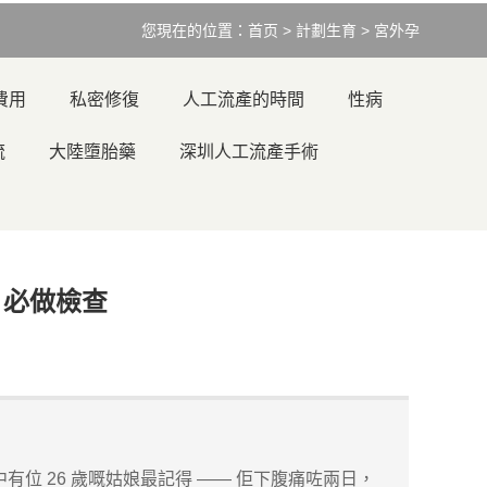
您現在的位置：
首页
>
計劃生育
>
宮外孕
費用
私密修復
人工流產的時間
性病
流
大陸墮胎藥
深圳人工流產手術
 必做檢查
有位 26 歲嘅姑娘最記得 —— 佢下腹痛咗兩日，