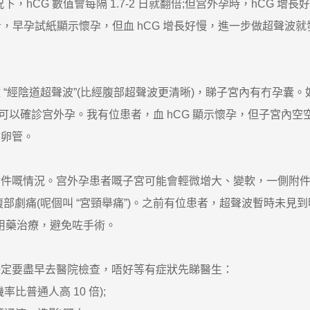
CG 數值會每隔 1.7-2 日就翻倍;但宫外孕時，hCG 增長好
位患者，早孕試紙顯示懷孕，但血 hCG 增長好慢，進一步做超聲
經陰道超聲波”(比經腹部超聲波更清晰)，睇子宮內有冇孕囊
基本可以確診宫外孕。我有位患者，血 hCG 顯示懷孕，但子宮內
輸卵管。
嘅情況。宫外孕患者嘅子宮可能會輕微增大、變軟，一側附件區
部劇痛(呢個叫 “宮頸舉痛”)。之前有位患者，超聲波暫時未
時用藥治療，避免咗手術。
定要盡早去醫院檢查，唔好等有症狀先睇醫生：
普通人高 10 倍);