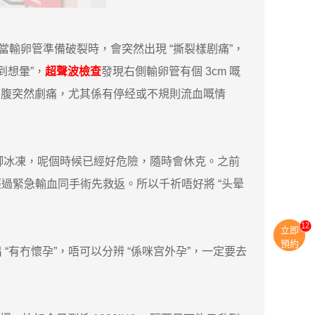
當輸卵管準備破裂時，會突然出現 “撕裂樣剧痛”，
到想暈”，
超聲波檢查
發現右側輸卵管有個 3cm 嘅
下腹突然劇痛，尤其係有停经或不規則流血嘅情
冰凍，呢個時候已經好危險，隨時會休克。之前
，經過緊急輸血同手術先救返。所以千祈唔好將 “头晕
11
立即
預約
有冇懷孕”，唔可以分辨 “係咪宫外孕”，一定要去