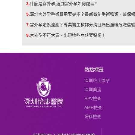
3.
什麽是宮外孕,遇到宮外孕如何處理?
5.
深圳宮外孕手術費用要幾多？最新微創手術種類、醫保
7.
宮外孕定系流產？專業醫生教妳分清肚痛出血嘅危險信
9.
宮外孕不可大意，出現這些症狀要警惕！
熱點標籤
深圳終止懷孕
深圳藥流
HPV檢查
AMH檢查
婦科檢查