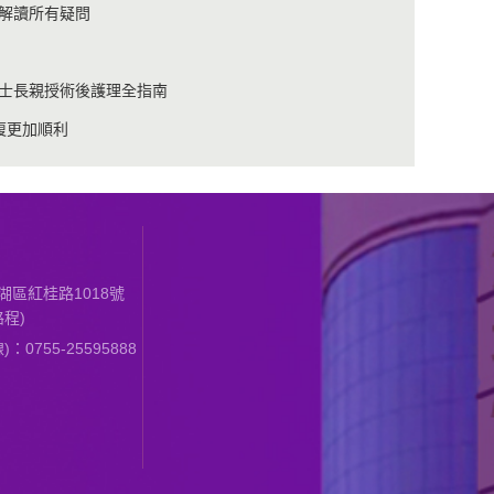
解讀所有疑問
士長親授術後護理全指南
復更加順利
區紅桂路1018號
程)
0755-25595888