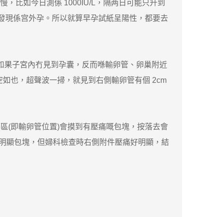
慢，比如今日測係 1000IU/L，隔两日可能只升到
波就發現係宫外孕。所以就算早孕試紙呈陽性，都要去
。如果子宮內冇見到孕囊，反而喺輸卵管、卵巢附近
空空如也，超聲波一掃，就見到右側輸卵管有個 2cm
(即輸卵管位置)會摸到有壓痛嘅包塊，按落去會
見到明顯包塊，但婦科檢查時右側附件壓痛好明顯，結