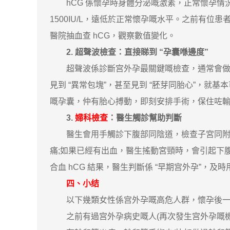
hCG 係懷孕時身體分泌嘅激素，正常懷孕情況下，h
1500IU/L，遠低於正常懷孕嘅水平。之前有
醫院抽血查 hCG，觀察數值變化。
2. 超聲波檢查：直接睇到 “孕囊喺邊度”
超聲波係診斷宫外孕最關鍵嘅檢查，通常會做 “
見到 “異常包塊”，甚至見到 “胚芽同胎心”，就
嘅孕囊，仲有胎心搏動，即刻安排手術，保住咗
3.
婦科檢查
：醫生觸診幫助判斷
醫生會用手觸診下腹部同陰道，檢查子宮同附件
痛;如果已經有出血，醫生搖動宮頸時，會引起下腹
合血 hCG 結果，醫生判斷係 “早期宫外孕”，及
四、小结
以下幾類女性係宫外孕嘅高危人群，懷孕後一
之前有過宫外孕病史嘅人(再次發生宫外孕嘅機率比