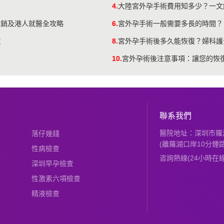
4.
大陸宮外孕手術費用知多少？一文
報銷及港人就醫全攻略
6.
宮外孕手術一般需要多長的時間？
號
8.
宮外孕手術後多久能恢復？婦科護
10.
宮外孕術後注意事項：讓您的恢
聯系我們
醫院地址：深圳市羅湖
落仔幾錢
(離羅湖口岸10分鍾路
性病檢查
咨詢熱線(24小時在線)：
深圳早孕檢查
性激素六項檢查
精液檢查