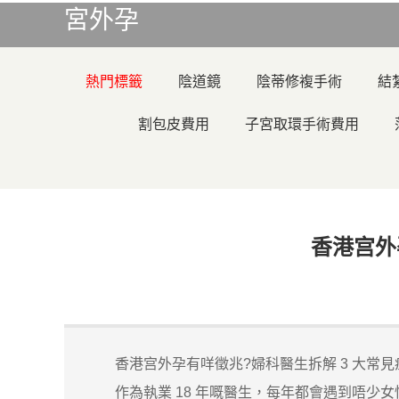
宮外孕
熱門標籤
陰道鏡
陰蒂修複手術
結
割包皮費用
子宮取環手術費用
香港宫外
香港宫外孕有咩徵兆?婦科醫生拆解 3 大常見症
作為執業 18 年嘅醫生，每年都會遇到唔少女性因