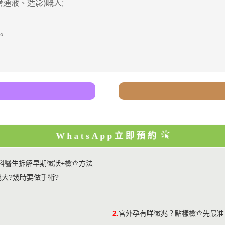
液、造影)嘅人;
。
WhatsApp立即預約
科醫生拆解早期徵狀+檢查方法
大?幾時要做手術?
2.
宮外孕有咩徵兆？點樣檢查先最准