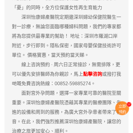
「憂」的同時，全方位保護女性再生育能力
深圳怡康婦產醫院定期邀深圳婦幼保健院醫生一
對一診療，無論您面臨哪種婦科問題，我們的專家都
將為您提供最專業的幫助！ 地址：深圳市羅湖口岸
附近，步行即到。隱私保密，國家母嬰保健技術許可
單位。 價格實惠，當天預約當天睇。
‎線上咨詢預約 · ‎周六日正常接診，無需排隊，更
可以優先安排醫師為你親診，馬上
點擊咨詢
或撥打我
哋嘅免費咨詢熱線：00852-59885274。
面對宮外孕問題，選擇一家專業可靠的醫院至關
重要。深圳怡康婦產醫院憑藉其專業的醫療團隊、先
11
立即
進的設備和周到的服務，為廣大宮外孕患者帶來了福
預約
音。在此，我們強烈推薦深圳怡康婦產醫院，讓您的
治療之旅更加安心、順利。