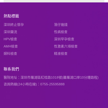
熱點標籤
深圳終止懷孕
落仔幾錢
深圳藥流
性病檢查
HPV檢查
深圳早孕檢查
AMH檢查
性激素六項檢查
婦科檢查
精液檢查
聯系我們
醫院地址：深圳市羅湖區紅桂路1018號(離羅湖口岸10分鍾路程)
咨詢熱線(24小時在線)：0755-25595888