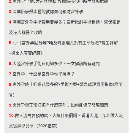
2.
宮外孕早期5大古怪症狀 教你點樣48小時內發現危機
3.
深圳怡康婦產醫院教你如何預防宮外孕
4.
深圳宮外孕手術費用要幾多？最新微創手術種類、醫保報銷
及港人就醫全攻略
5.
👉《宮外孕點分辨?唔及時處理真系有生命危險?醫生詳解
+過來人真實經曆》
6.
大陸宮外孕手術費用知多少？一文解讀所有疑問
7.
宮外孕，什麼是宮外孕你了解嗎？
8.
宮外孕終止妊娠花幾多錢?手術方案+緊急處理費用指南(附問
答)
9.
宮外孕與正常妊娠有什麼區別：如何能儘早發現問題
10.
做人流需要預約嗎？大概什麼價錢？香港人北上深圳做人流
真實經歷分享（2026指南）