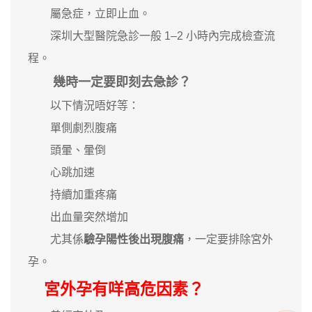
屬急症，立即止血。
深圳大型醫院急診一般 1–2 小時內完成檢查流
程。
幾時一定要即刻去急診？
以下情況唔好等：
單側劇烈腹痛
頭暈、暈倒
心跳加速
持續加重疼痛
出血量突然增加
尤其係
驗孕陽性後出現腹痛
，一定要排除宮外
孕。
宮外孕有咩高危因素？