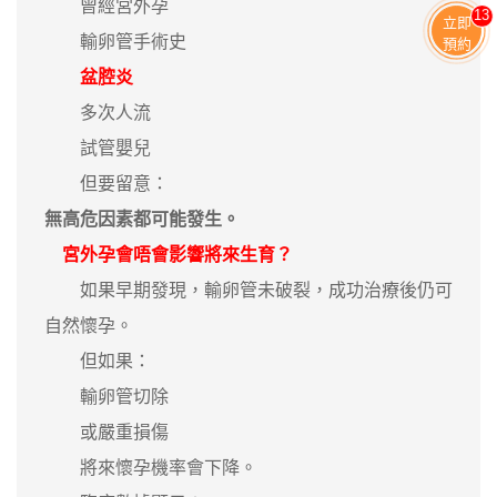
曾經宮外孕
13
立即
輸卵管手術史
預約
盆腔炎
多次人流
試管嬰兒
但要留意：
無高危因素都可能發生。
宮外孕會唔會影響將來生育？
如果早期發現，輸卵管未破裂，成功治療後仍可
自然懷孕。
但如果：
輸卵管切除
或嚴重損傷
將來懷孕機率會下降。