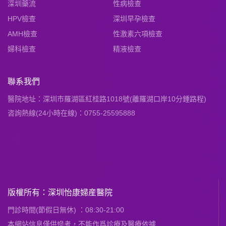
深圳藥流
性病檢查
HPV檢查
深圳早孕檢查
AMH檢查
性激素六項檢查
婦科檢查
精液檢查
聯系我們
醫院地址：深圳市羅湖區紅桂路1018號(離羅湖口岸10分鍾路程)
咨詢熱線(24小時在線)：0755-25595888
版權所有：深圳怡康婦産醫院
門診時間(節假日無休) ：08:30-21:00
本網站信息僅供慘考，不能作爲診療及醫療依據