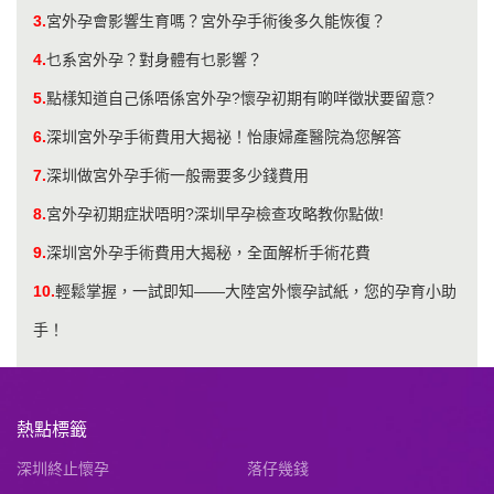
3.
宮外孕會影響生育嗎？宮外孕手術後多久能恢復？
4.
乜系宮外孕？對身體有乜影響？
5.
點樣知道自己係唔係宮外孕?懷孕初期有啲咩徵狀要留意?
6.
深圳宮外孕手術費用大揭祕！怡康婦產醫院為您解答
7.
深圳做宮外孕手術一般需要多少錢費用
8.
宮外孕初期症狀唔明?深圳早孕檢查攻略教你點做!
9.
深圳宮外孕手術費用大揭秘，全面解析手術花費
10.
輕鬆掌握，一試即知——大陸宮外懷孕試紙，您的孕育小助
手！
熱點標籤
深圳終止懷孕
落仔幾錢