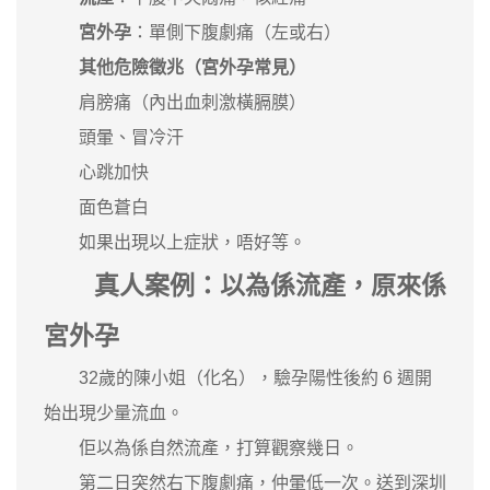
宮外孕
：單側下腹劇痛（左或右）
其他危險徵兆（宮外孕常見）
肩膀痛（內出血刺激橫膈膜）
頭暈、冒冷汗
心跳加快
面色蒼白
如果出現以上症狀，唔好等。
真人案例：以為係流產，原來係
宮外孕
32歲的陳小姐（化名），驗孕陽性後約 6 週開
始出現少量流血。
佢以為係自然流產，打算觀察幾日。
第二日突然右下腹劇痛，仲暈低一次。送到深圳