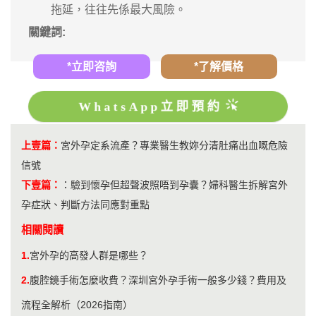
拖延，往往先係最大風險。
關鍵詞:
*立即咨詢
*了解價格
WhatsApp立即預約
上壹篇：
宮外孕定系流產？專業醫生教妳分清肚痛出血嘅危險
信號
下壹篇：
：
驗到懷孕但超聲波照唔到孕囊？婦科醫生拆解宮外
孕症狀、判斷方法同應對重點
相關閱讀
1.
宮外孕的高發人群是哪些？
2.
腹腔鏡手術怎麼收費？深圳宮外孕手術一般多少錢？費用及
流程全解析（2026指南）