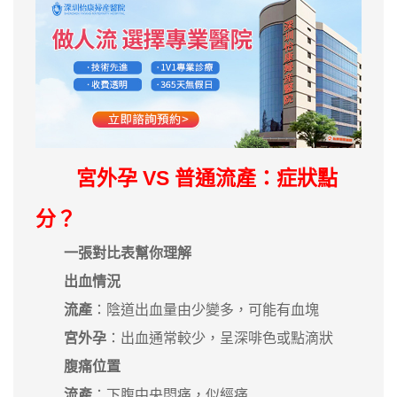
宮外孕 VS 普通流產：症狀點
分？
一張對比表幫你理解
出血情況
流產
：陰道出血量由少變多，可能有血塊
宮外孕
：出血通常較少，呈深啡色或點滴狀
腹痛位置
流產
：下腹中央悶痛，似經痛