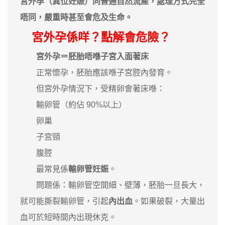
宮外孕（異位妊娠）同普通自然流產，處理方式完全
唔同，嚴重時甚至會危及生命。
宮外孕係咩？點解會危險？
宮外孕＝胚胎唔喺子宮入面著床
正常懷孕，胚胎應該喺子宮腔內發育。
但宮外孕情況下，受精卵會著床喺：
輸卵管（約佔 90%以上）
卵巢
子宮頸
腹腔
最常見係
輸卵管妊娠
。
問題係：輸卵管空間細、壁薄，胚胎一旦長大，
就可能撕裂輸卵管，引起
內出血
。如果破裂，大量出
血可於短時間內出現休克。