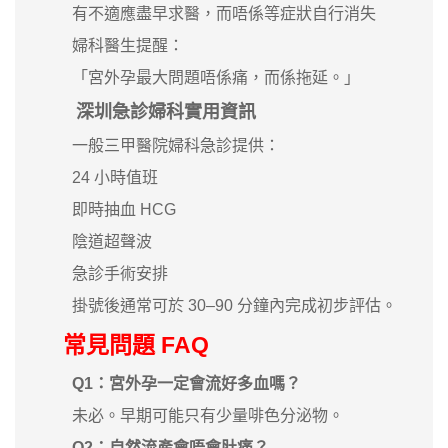
有不適應盡早求醫，而唔係等症狀自行消失
婦科醫生提醒：
「宮外孕最大問題唔係痛，而係拖延。」
深圳急診婦科實用資訊
一般三甲醫院婦科急診提供：
24 小時值班
即時抽血 HCG
陰道超聲波
急診手術安排
掛號後通常可於 30–90 分鐘內完成初步評估。
常見問題 FAQ
Q1：宮外孕一定會流好多血嗎？
未必。早期可能只有少量啡色分泌物。
Q2：自然流產會唔會肚痛？