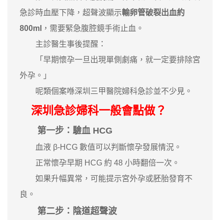
急診時血壓下降，超聲波顯示
輸卵管破裂出血約
800ml
，需要緊急腹腔鏡手術止血。
主診醫生事後提醒：
「早期懷孕一旦出現單側劇痛，就一定要排除宮
外孕。」
呢類個案喺深圳三甲醫院婦科急診並不少見。
深圳急診婦科一般會點做？
第一步：驗血 HCG
血液 β-HCG 數值可以判斷懷孕發展情況。
正常懷孕早期 HCG 約 48 小時翻倍一次。
如果升幅異常，可能提示宮外孕或胚胎發育不
良。
第二步：陰道超聲波