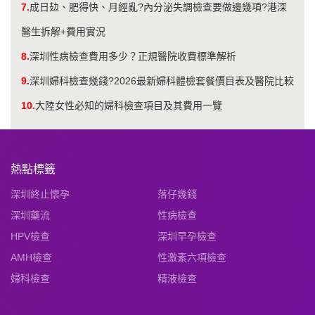
7.
成日攰、肥得快、月經亂?內分泌失調檢查要做邊幾項?港深
醫生拆解+費用實況
8.
深圳性病檢查費用多少？正規醫院收費標準解析
9.
深圳婦科檢查幾錢?2026最新婦科體檢套餐價目表及醫院比較
10.
大陸女性必知的婦科檢查項目及其費用一覽
熱點標籤
深圳終止懷孕
落仔幾錢
深圳藥流
性病檢查
HPV檢查
深圳早孕檢查
AMH檢查
性激素六項檢查
婦科檢查
精液檢查