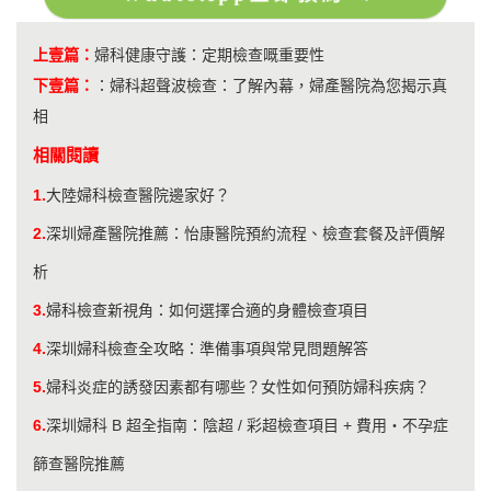
上壹篇：
婦科健康守護：定期檢查嘅重要性
下壹篇：
：
婦科超聲波檢查：了解內幕，婦產醫院為您揭示真
相
相關閱讀
1.
大陸婦科檢查醫院邊家好？
2.
深圳婦產醫院推薦：怡康醫院預約流程、檢查套餐及評價解
析
3.
婦科檢查新視角：如何選擇合適的身體檢查項目
4.
深圳婦科檢查全攻略：準備事項與常見問題解答
5.
婦科炎症的誘發因素都有哪些？女性如何預防婦科疾病？
6.
​深圳婦科 B 超全指南：陰超 / 彩超檢查項目 + 費用・不孕症
篩查醫院推薦