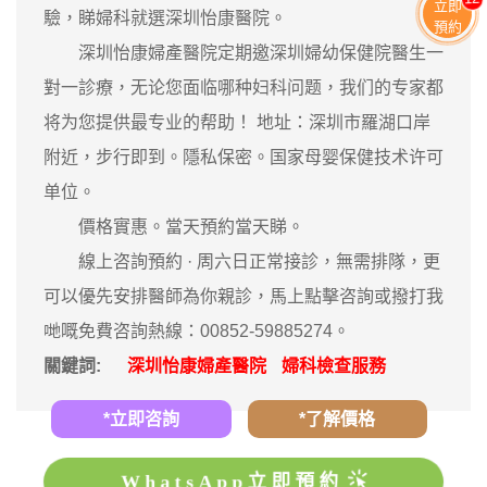
立即
驗，睇婦科就選深圳怡康醫院。
預約
深圳怡康婦產醫院定期邀深圳婦幼保健院醫生一
對一診療，无论您面临哪种妇科问题，我们的专家都
将为您提供最专业的帮助！ 地址：深圳市羅湖口岸
附近，步行即到。隱私保密。国家母婴保健技术许可
单位。
價格實惠。當天預約當天睇。
‎線上咨詢預約 · ‎周六日正常接診，無需排隊，更
可以優先安排醫師為你親診，馬上點擊咨詢或撥打我
哋嘅免費咨詢熱線：00852-59885274。
關鍵詞:
深圳怡康婦產醫院
婦科檢查服務
*立即咨詢
*了解價格
WhatsApp立即預約