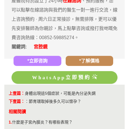
產醫院特別設立了24小時
在線諮詢
、預約服務，您
可以點擊在線諮詢與我們的醫生一對一進行交流，線
上咨詢預約 · ‎周六日正常接診，無需排隊，更可以優
先安排醫師為你親診，馬上點擊咨詢或撥打我哋嘅免
費咨詢熱線：00852-59885274。
關鍵詞:
宮腔鏡
*立即咨詢
*了解價格
WhatsApp立即預約
上壹篇：
身體出現這5個症狀，可能是內分泌失調
下壹篇：
：
節育環取掉後多久可以懷孕？
相關閱讀
1.
什麼是子宮內膜炎？有哪些表現？