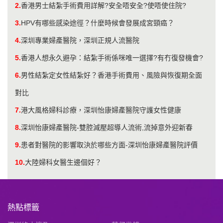
2.
香港男士結紮手術費用詳解?安全唔安全?使唔使住院?
3.
​HPV有哪些感染途徑？什麼時候會發展成宮頸癌？
4.
深圳專業婦產醫院，深圳正規人流醫院
5.
香港人想永久避孕：結紮手術係咪唯一選擇?有冇復發機會?
6.
男性結紮定女性結紮好？香港手術費用、風險與恢復期全面
對比
7.
港大風格婦科診療，深圳怡康婦產醫院守護女性健康
8.
深圳怡康婦產醫院-雙腔減壓超導人流術,流掉意外迎新春
9.
患者對醫院的影響取決於哪些方面-深圳怡康婦產醫院評價
10.
大陸婦科女醫生邊個好？
熱點標籤