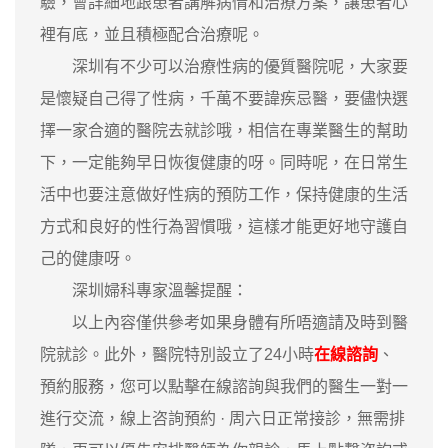
驗，會詳細地跟患者講解病情和治療方案，讓患者心
裡有底，並且積極配合治療呢。
深圳有不少可以治療性病的優質醫院呢，大家要
是懷疑自己得了性病，千萬不要諱疾忌醫，要儘快選
擇一家合適的醫院去就診哦，相信在專業醫生的幫助
下，一定能夠早日恢復健康的呀。同時呢，在日常生
活中也要注意做好性病的預防工作，保持健康的生活
方式和良好的性行為習慣哦，這樣才能更好地守護自
己的健康呀。
深圳婦科專家溫馨提醒：
以上內容僅供參考如果身體有所唔適請及時到醫
院就診。此外，醫院特別設立了24小時
在線諮詢
、
預約服務，您可以點擊在線諮詢與我們的醫生一對一
進行交流，線上咨詢預約 · ‎周六日正常接診，無需排