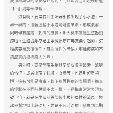
成那種典型的菜花樣外觀呢，而且還容易出現在尿道
口、肛周等部位哦。
還有啊，要是看到生殖器部位出現了小水泡，一
群一群的，接著這些小水泡可能會破潰，形成潰瘍，
同時伴有瘙癢、刺痛的感覺，那大機率就是生殖器皰
疹啦。生殖器皰疹是由單純皰疹病毒感染引起的，這
種病容易反覆發作，每次發作的時候，那種疼痛和不
適感真的挺折磨人的呢。
另外呀，要是發現生殖器局部皮膚有破潰、流膿
的情況，或者出現了紅斑、糜爛等，也得引起重視
哦，這有可能是梅毒、軟下疳等性病的表現呢。梅毒
的症狀在不同階段還不太一樣，一期梅毒常常表現為
硬下疳，就是在生殖器等部位出現無痛性的潰瘍，摸
起來質地還比較硬呢，要是不及時治療，發展到二期