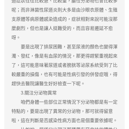
道症狀往往比較急、比較重，膿性分泌物也會比較多
呢；而非淋菌性尿道炎則大多是由沙眼衣原體、生殖
支原體等病原體感染造成的，症狀相對來說可能沒那
麼劇烈，但也是讓人挺難受的，而且容易遷延不愈
呀。
要是出現了排尿困難，甚至尿液的顏色也變得渾
濁、發紅，像是有血尿的情況，那更得趕緊重視起來
了，這可能意味著尿道或者膀胱等泌尿系統受到了比
較嚴重的損傷，也有可能是性病引發的併發症哦，得
趕快去醫院讓醫生好好檢查一下呢。
3.關注分泌物異常
咱們身體一些部位正常情況下分泌物都是有一定
特點的，要是出現了異常的分泌物，那可就得留意
啦，這在判斷是否感染性病方面也是個重要依據呢。