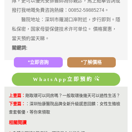
隊，更可以優先安排醫師為你親診，馬上點擊咨詢或
撥打我哋嘅免費咨詢熱線：00852-59885274。
醫院地址：深圳市羅湖口岸附近，步行即到。隱
私保密，国家母婴保健技术许可单位。 價格實惠，
當天預約當天睇。
關鍵詞:
*立即咨詢
*了解價格
WhatsApp立即預約
上壹篇：
剛取環可以同房嗎？一般取環後幾天可以過性生活？
下壹篇：
：
深圳怡康醫院品牌全新升級感恩回饋：女性生殖檢
查套餐優，等你來領取
相關閱讀