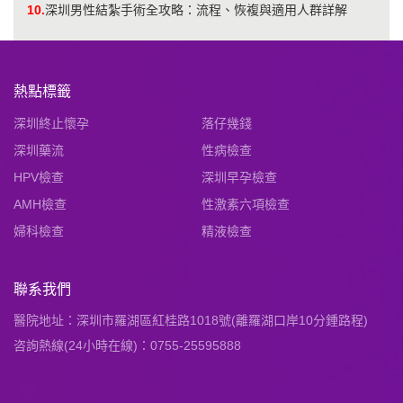
10.
深圳男性結紮手術全攻略：流程、恢複與適用人群詳解
熱點標籤
深圳終止懷孕
落仔幾錢
深圳藥流
性病檢查
HPV檢查
深圳早孕檢查
AMH檢查
性激素六項檢查
婦科檢查
精液檢查
聯系我們
醫院地址：深圳市羅湖區紅桂路1018號(離羅湖口岸10分鍾路程)
咨詢熱線(24小時在線)：0755-25595888