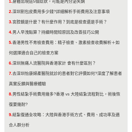
1.
身體出現這5個症狀，可能是內分泌失調
2.
深圳割包皮費用多少錢?詳細解析手術費用及注意事項
3.
宮腔鏡是什麼？有什麼作用？到底是檢查還是手術？
4.
男人早洩點算？持續時間短原因及改善技巧公開
5.
香港男性不育檢查費用：精子檢查、激素檢查收費解析＋如
何選擇適合自己的檢查方案
6.
深圳無痛人流醫院與香港家計 會有什麼區別？
7.
去深圳怡康婦產醫院就診的患者對它評價如何?深度了解患者
真實反饋與醫療體驗
8.
男性結紮手術費用幾多?香港 vs 大陸結紮流程對比，術後恢
復要幾耐?
9.
結紮復通全攻略：大陸與香港手術方式、費用、成功率及適
合人群分析