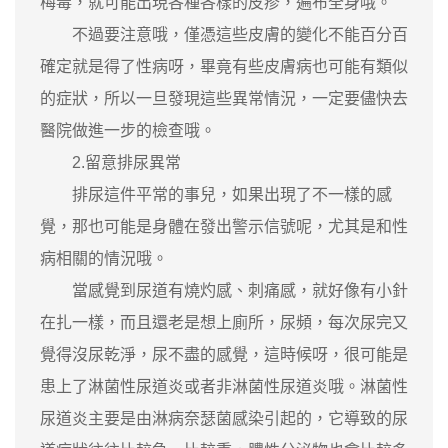
梅毒，就可能出現各種各樣的皮疹，遍布全身哦。
不過要注意哦，僅憑這些皮膚的變化不能百分百
確定就是得了性病呀，畢竟有些皮膚病也可能有類似
的症狀，所以一旦發現這些異常情況，一定要儘快去
醫院做進一步的檢查哦。
2.留意排尿異常
排尿這件平常的事兒，如果出現了不一樣的感
覺，那也可能是身體在發出警示信號呢，尤其是和性
病相關的情況哦。
當感覺到尿道有燒灼感、刺痛感，就好像有小針
在扎一樣，而且還老是想上廁所，尿頻，每次尿完又
覺得沒尿乾淨，尿不盡的感覺，這時候呀，很可能是
患上了淋菌性尿道炎或者非淋菌性尿道炎哦。淋菌性
尿道炎主要是由淋病奈瑟菌感染引起的，它導致的尿