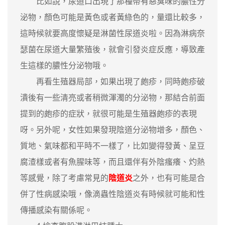
比如說，尿道口出現了那種帶有惡臭味的膿性分
泌物，顏色可能是黃色或者黃綠色的，量還比較多，
這時候就要高度懷疑是淋菌性尿道炎啦。因為淋病奈
瑟菌在尿道大量繁殖後，就會引發炎症反應，導致產
生這樣的膿性分泌物哦。
再看生殖器局部，如果出現了皰疹，同時皰疹破
潰後有一些清亮或者稍微渾濁的分泌物，那結合前面
提到的皰疹的症狀，就很可能是生殖器皰疹的表現
呀。另外呢，女性如果發現陰道分泌物增多，顏色、
質地、氣味都和平時不一樣了，比如變得發黃、呈豆
腐渣樣或者有魚腥味等，而且還伴有外陰瘙癢、灼熱
等感覺，除了考慮常見的
陰道炎
之外，也有可能是合
併了性病感染哦，像滴蟲性陰道炎有時候就可能和性
傳播感染有關係呢。