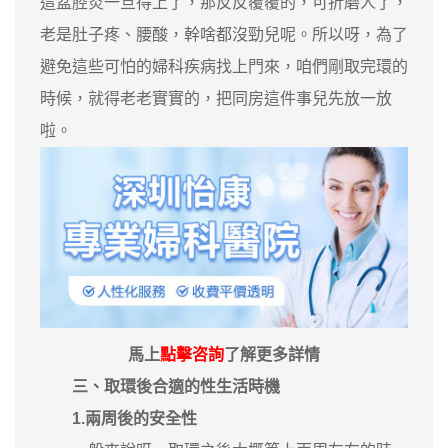
這盆腔炎一旦得上了，那反反覆覆的，可折磨人了，
老是肚子疼、腰酸，幹啥都沒勁兒呢。所以呀，為了
避免這些可怕的婦科疾病找上門來，咱們剛取完環的
時候，就得老老實實的，把同房這件事兒先放一放
啦。
馬上
點擊咨詢
了解更多詳情
三、取環後合適的性生活時機
1.兩周後的安全性