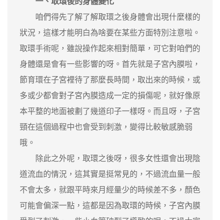
一、取環後的身體變化
咱們得先了解了解取環之後身體會出現什麼樣的
狀況，這樣才能明白為啥要在某些方面特別注意啦。
取環手術呢，雖說操作起來相對簡單，可它對咱們的
身體還是會有一些影響的呀。首先就是子宮內膜啦，
節育環在子宮裡待了那麼長時間，取出來的時候，或
多或少都會對子宮內膜造成一定的損傷呢，就好像原
本平整的地面被劃了幾道印子一樣呀。而且呀，子宮
頸在這個過程中也會受到刺激，變得比較敏感脆弱
哦。
除此之外呢，取環之後呀，很多女性還會出現陰
道流血的情況，這其實是挺常見的，不過流血量一般
不會太多，就跟平時來月經量少的時候差不多，顏色
可能會偏深一點，這都是因為取環的時候，子宮內膜