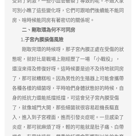
受到了刺激，一些小血管破裂了導致的呢。不過大家
可別小瞧了這些變化呀，它們可跟咱們後續能不能同
房、啥時候能同房有著密切的關係呢。
二、剛取環為何不可同房
1
.子宮內膜損傷風險
剛取完環的時候呀，那子宮內膜正處在受傷的狀
態呢，就好比是戰場上剛經歷了一場 「小戰役」，
還沒來得及修復好呀。這時候要是迫不及待地就同房
了，那可就糟糕啦。因為男性的生殖器上可能會攜帶
各種各樣的細菌呀，平時咱們身體狀態好的時候，自
身的抵抗力還能抵擋抵擋，可這會兒子宮內膜受傷
了，就像城門大開，那些細菌就很容易趁機長驅直
入，進入到子宮裡面，進而引發炎症呢。一旦感染了
炎症，那可就麻煩了呀，輕的可能就是肚子痛、白帶