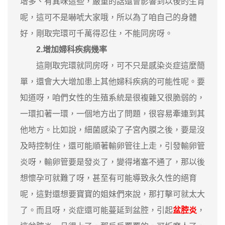
增多、有異味這些，嚴重的話還會影響到以後的生育
呢，這可不是嚇唬大家哦，所以為了咱自己的身體
好，剛取完環可千萬得忍住，不能同房呀。
2.增加婦科疾病幾率
這剛取完環就同房呀，可不只是感染炎症這麼簡
單，還會大大增加患上其他婦科疾病的可能性呢。要
知道呀，咱們女性的生殖系統是很複雜又很脆弱的，
一環扣著一環，一個地方出了問題，很容易牽連到其
他地方。比如說，細菌感染了子宮內膜之後，要是沒
及時控制住，還可能順著輸卵管往上走，引發輸卵管
炎呀，輸卵管要是發炎了，變得堵塞不通了，那以後
想懷孕可就難了呀，甚至有可能導致永久性的絕育
呢，這對還想要寶寶的姐妹們來說，那打擊可就太大
了。而且呀，炎症還可能蔓延到盆腔，引起
盆腔炎
，