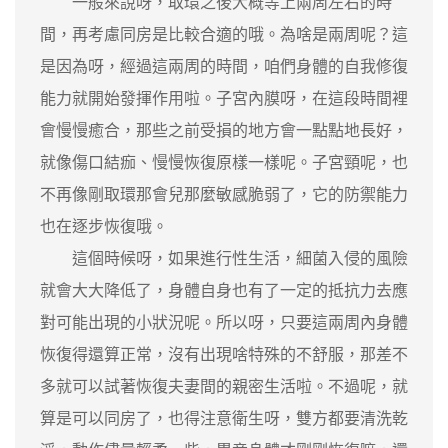
一般來說呀，取環之後大概等上兩周左右的時
間，再考慮同房是比較合適的哦。為啥是兩周呢？這
是因為呀，經過這兩周的時間，咱們身體的自我修復
能力就開始發揮作用啦。子宮內膜呀，在這段時間裡
會慢慢癒合，那些之前受損的地方會一點點地長好，
就像傷口結痂、慢慢恢復原樣一樣呢。子宮頸呢，也
不再像剛取環那會兒那麼敏感脆弱了，它的防禦能力
也在逐步恢復哦。
這個時候呀，如果進行性生活，細菌入侵的風險
就會大大降低了，身體自身也有了一定的抵抗力去應
對可能出現的小狀況呢。所以呀，只要這兩周內身體
恢復得還算正常，沒有出現啥特殊的不舒服，那差不
多就可以試著恢復夫妻間的親密生活啦。不過呢，就
算是可以同房了，也得注意衛生呀，雙方都要清洗乾