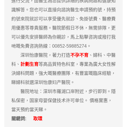
進行交流，由醫生為您提供詳細的疾病問題和健康知
識解答。您也可以直接向諮詢醫生申請預約號，持預
約號來院就診可以享受優先就診、免掛號費、醫療費
用優惠等尊貴服務。醫院節假日不休，無需排隊，更
可以優先安排醫師為你親診，馬上點擊咨詢或撥打我
哋嘅免費咨詢熱線：00852-59885274。
深圳怡康醫院，著力打造
不孕不育
、婦科、中醫
科、
計劃生育
等高品質特色科室，專業為廣大女性解
決婦科問題，強大嘅醫療團隊，有豐富嘅臨床經驗，
睇婦科就選深圳怡康妇产醫院。
醫院地址：深圳市羅湖口岸附近，步行即到。隱
私保密，国家母婴保健技术许可单位。 價格實惠，
當天預約當天睇。
關鍵詞:
取環