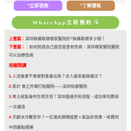
*立即咨詢
*了解價格
WhatsApp立即預約
上壹篇：
​深圳無痛取環哪家醫院好?無痛取環多少錢？
下壹篇：
：
如何知道自己是否是患有性病，深圳哪家醫院醫院
可以治療性病
相關閱讀
1.
人流後會不會被對象看出來？女人最多能做幾次？
2.
家計 會之外嘅打胎醫院——深圳怡康醫院
3.
男士結紮後仲生唔生到？深圳復通手術流程、成功率同費用
一次講清
4.
手腳冰冷難受孕？一位港女調理經歷＋氣血針效果、收費同
中西醫點樣揀