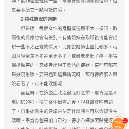
淨，動作儘量輕柔一些，畢竟身體才剛剛恢復嘛，還
是要多給它一點呵護的哦。
2.特殊情況的判斷
但是呢，每個女性的身體情況都不太一樣呀，取
環後的反應也會有差別。有些姐妹在取環後可能會出
現一些不太正常的情況，比如說陰道出血比較多，就
跟月經量差不多甚至更多了，或者老是肚子疼，疼得
還挺厲害的，又或者出現了發熱的症狀，這些可都不
是好現象哦。要是遇到這種情況呀，那可得趕緊去醫
院看看了，可不能耽擱呢。
而且呀，在這些症狀沒徹底好之前，那肯定是不
能同房的啦，得等醫生檢查之後，說身體沒啥問題
了，再根據醫生的建議來決定什麼時候可以恢復性生
活哦。畢竟身體是咱自己的，得小心謹慎著點兒呀，
11
立即
預約