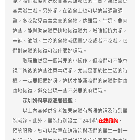
能，咱們過度沖洗反而容易破壞它的平衡，讓細菌更
容易滋生啦。另外呢，在飲食上也可以適當調整調
整，多吃點兒富含營養的食物，像雞蛋、牛奶、魚肉
這些，能幫助身體更快地恢復體力，增強抵抗力呢，
辛辣、油膩、生冷的食物就儘量少吃或者不吃啦，它
們對身體的恢復可沒什麼好處哦。
取環雖然是一個常見的小操作，但咱們可不能忽
視了術後的這些注意事項呢，尤其是關於性生活的時
機，一定要把握好呀，這樣才能讓咱們的身體健健康
康地恢復，避免出現一些不必要的麻煩哦。
深圳婦科專家溫馨提醒：
以上內容僅供參考如果身體有所唔適請及時到醫
院就診。此外，醫院特別設立了24小時
在線諮詢
、
預約服務，您可以點擊在線諮詢與我們的醫生一對一