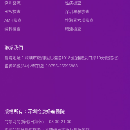
深圳藥流
性病檢查
HPV檢查
深圳早孕檢查
AMH檢查
性激素六項檢查
婦科檢查
精液檢查
聯系我們
醫院地址：深圳市羅湖區紅桂路1018號(離羅湖口岸10分鍾路程)
咨詢熱線(24小時在線)：0755-25595888
版權所有：深圳怡康婦産醫院
門診時間(節假日無休) ：08:30-21:00
本網站信息僅供慘考，不能作爲診療及醫療依據