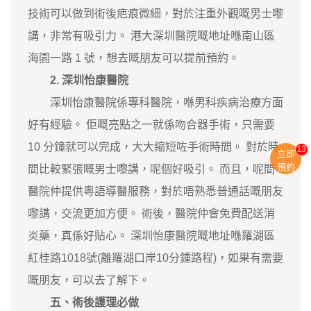
技術可以做到術後疤痕微細，對於注重外觀嘅男士嚟
講，非常有吸引力。 港大深圳醫院嘅地址喺南山區
海園一路 1 號，想去嘅朋友可以提前預約。
2. 深圳怡康醫院
深圳怡康醫院係專科醫院，喺男科疾病治療方面
好有經驗。 佢嘅亮點之一就係吻合器手術，只需要
10 分鐘就可以完成，大大縮短咗手術時間。 對於時
13
立即
預約
間比較緊張嘅男士嚟講，呢個好吸引。 而且，呢間
醫院仲提供粵語導醫服務，對於唔熟悉普通話嘅朋友
嚟講，交流更加方便。 術後，醫院仲會免費配送消
炎藥，真係好貼心。 深圳怡康醫院嘅地址喺羅湖區
紅桂路1018號(離羅湖口岸10分鍾路程)，如果有需要
嘅朋友，可以去了解下。
五、術後護理必做