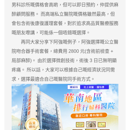
男科診所嘅價格會高啲，但可以即日預約，仲提供麻
醉顧問服務。 而高端私立醫院嘅價格雖然最高，但
會包含術後康復護理套餐，對於追求高品質醫療服務
嘅朋友嚟講，可能係一個唔錯嘅選擇。
再同大家分享下阿強嘅例子，阿強選擇嘅公立醫
院吻合器手術套餐，總費用 2800 元(含術前檢查 +
局部麻醉)。 由於選擇微創技術，術後 3 日已無明顯
疼痛。 所以話，大家可以根據自己嘅經濟狀況同需
求，選擇最適合自己嘅醫院同手術方式。