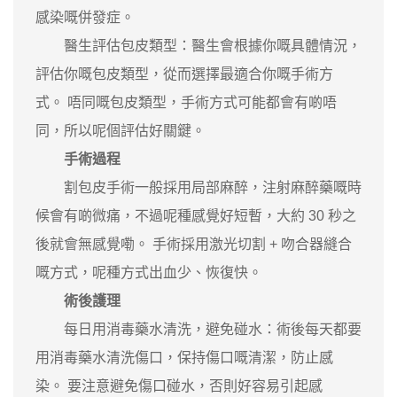
感染嘅併發症。
醫生評估包皮類型：醫生會根據你嘅具體情況，
評估你嘅包皮類型，從而選擇最適合你嘅手術方
式。 唔同嘅包皮類型，手術方式可能都會有啲唔
同，所以呢個評估好關鍵。
手術過程
割包皮手術一般採用局部麻醉，注射麻醉藥嘅時
候會有啲微痛，不過呢種感覺好短暫，大約 30 秒之
後就會無感覺嘞。 手術採用激光切割 + 吻合器縫合
嘅方式，呢種方式出血少、恢復快。
術後護理
每日用消毒藥水清洗，避免碰水：術後每天都要
用消毒藥水清洗傷口，保持傷口嘅清潔，防止感
染。 要注意避免傷口碰水，否則好容易引起感