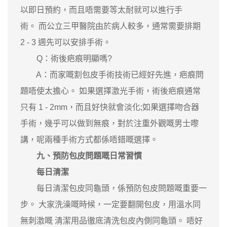
以即日預約，而且唔需要等太耐就可以進行手
術。 而公立三甲醫院由於病人較多，通常需要排期
2 - 3 週先可以安排手術。
Q：術後疤痕明顯嗎?
A：而家嘅割包皮手術技術已經好先進，疤痕問
題唔使太擔心。 如果選擇激光手術，術後疤痕通常
只有 1 - 2mm，而且好快就會淡化;如果選擇吻合器
手術，幾乎可以做到無痕，對於注重外觀嘅男士嚟
講，呢兩種手術方式都係唔錯嘅選擇。
九、預防包皮問題嘅日常習慣
每日清潔
每日清潔包皮同龜頭，係預防包皮問題嘅重要一
步。 大家洗澡嘅時候，一定要翻開包皮，用溫水同
無刺激嘅 清潔用品徹底清洗包皮內側同龜頭。 唔好