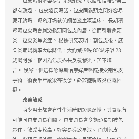
包皮垢積聚容易引發龜頭炎，呢個相信唔少男士
都有聽過。 包皮過長嘅話，包皮同龜頭之間好容易
藏汙納垢，呢啲汙垢就係細菌滋生嘅溫床。 長期積
聚嘅包皮垢會刺激龜頭同包皮內層，從而引發龜頭
炎、包皮炎等炎症。 根據研究表明，割包皮後，感
染炎症嘅機率大幅降低，大約減少咗 80%!好似 28
歲嘅阿強，就因為包皮過長反覆發炎，苦不堪
言。 後嚟，佢選擇喺深圳怡康婦產醫院接受割包皮
手術，術後半年感染零復發，終於擺脫咗炎症嘅困
擾。
改善敏感
唔少男士都會有性生活時間短嘅煩惱，其實呢有
可能同包皮過長有關。 包皮過長會令龜頭長期被包
裹住，敏感度較高，好容易導致早泄。 而割包皮