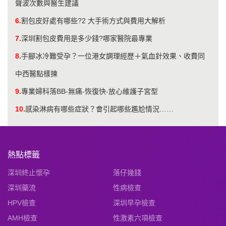
聲波次數與醫生建議
6.
割包皮好處有哪些?2 大手術方式與費用大解析
7.
深圳割包皮費用是多少錢?哪家醫院最專業
8.
手腳冰冷難受孕？一位港女調理經歷＋氣血針效果、收費同
中西醫點樣揀
9.
專業婦科落BB-無痛-恢復快-放心維護子宮型
10.
​感染淋病有哪些症狀？會引起哪些尷尬情況……
熱點標籤
深圳終止懷孕
落仔幾錢
深圳藥流
性病檢查
HPV檢查
深圳早孕檢查
AMH檢查
性激素六項檢查