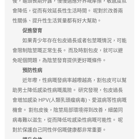
後，龜頭長期外露，慢慢適應外界嘅摩擦，敏感度就
會降低，從而有效延長性生活時間。 呢對於改善兩
性關係、提升性生活質量都有好大幫助。
促進發育
如果青少年存在包皮過長或者包莖嘅情況，可能
會限制陰莖嘅正常生長。 而及時割包皮，就可以避
免呢個問題，為陰莖發育提供更好嘅條件。
預防性病
近年嚟，性病嘅發病率越嚟越高，割包皮可以幫
助男士降低感染性病嘅風險。 研究發現，包皮過長
會增加感染 HPV(人類乳頭瘤病毒)、愛滋病等性病嘅
機會。 割包皮後，陰莖局部環境得到改善，細菌同
病毒難以滋生，從而降低咗感染性病嘅可能性。 呢
對於保護自己同性伴侶嘅健康都非常重要。