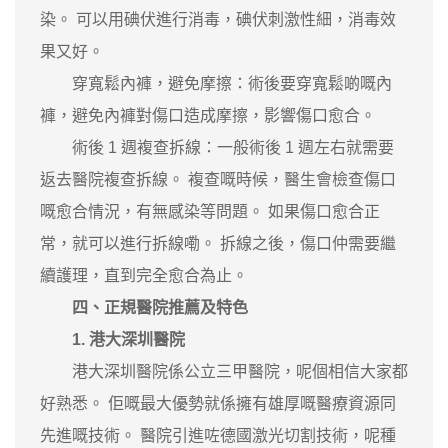
染。 可以用碘伏進行消毒，碘伏刺激性細，消毒效
果又好。
穿寬鬆內褲，避免摩擦：術後要穿寬鬆啲嘅內
褲，避免內褲對傷口造成摩擦，影響傷口愈合。
術後 1 週複查拆線：一般術後 1 週左右就需要
返去醫院複查拆線。 複查嘅時候，醫生會檢查傷口
嘅愈合情況，有無感染等問題。 如果傷口愈合正
常，就可以進行拆線嘞。 拆線之後，傷口仲需要繼
續護理，直到完全愈合為止。
四、正規醫院推薦及特色
1. 港大深圳醫院
港大深圳醫院係公立三甲醫院，呢個相信大家都
好熟悉。 佢嘅最大優勢就係擁有雄厚嘅醫療資源同
先進嘅技術。 醫院引進咗德國激光切割技術，呢種