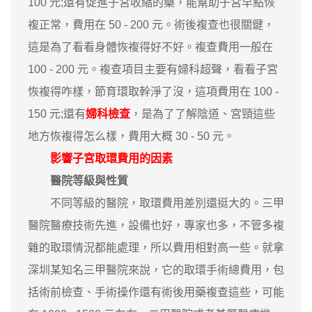
100 元;還有促進子宮收縮的藥，能幫助子宮早點恢
複正常，費用在 50 - 200 元。術後複查也很關鍵，
這是為了看看身體恢複得好不好。複查費用一般在
100 - 200 元。複查項目主要有婦科超聲，看看子宮
恢複得咋樣，節育環取幹淨了沒，這項費用在 100 -
150 元;還有
婦科檢查
，是為了了解陰道、宮頸這些
地方恢複得怎么樣，費用大概 30 - 50 元。
影響子宮取環費用的因素
醫院等級與性質
不同等級的醫院，取環費用差別還挺大的。三甲
醫院醫療技術先進，設備也好，專家也多，不管多複
雜的取環情況都能處理，所以費用相對高一些。就拿
深圳某知名三甲醫院來說，它的取環手術總費用，包
括術前檢查、手術操作還有術後用藥複查這些，可能