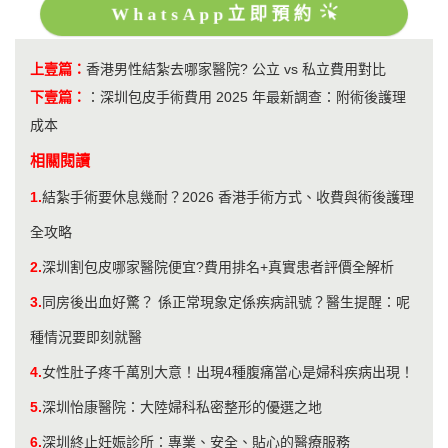
WhatsApp立即預約
上壹篇：
香港男性結紮去哪家醫院? 公立 vs 私立費用對比
下壹篇：
：
深圳包皮手術費用 2025 年最新調查：附術後護理
成本
相關閱讀
1.
結紮手術要休息幾耐？2026 香港手術方式、收費與術後護理
全攻略
2.
深圳割包皮哪家醫院便宜?費用排名+真實患者評價全解析
3.
同房後出血好驚？ 係正常現象定係疾病訊號？醫生提醒：呢
種情況要即刻就醫
4.
女性肚子疼千萬別大意！出現4種腹痛當心是婦科疾病出現！
5.
深圳怡康醫院：大陸婦科私密整形的優選之地
6.
深圳終止妊娠診所：專業、安全、貼心的醫療服務