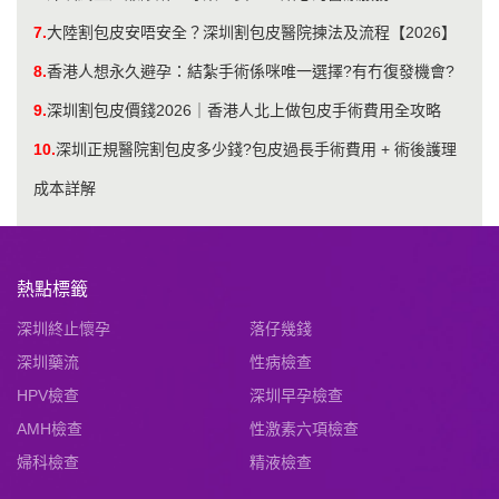
7.
大陸割包皮安唔安全？深圳割包皮醫院揀法及流程【2026】
8.
香港人想永久避孕：結紮手術係咪唯一選擇?有冇復發機會?
9.
深圳割包皮價錢2026｜香港人北上做包皮手術費用全攻略
10.
深圳正規醫院割包皮多少錢?包皮過長手術費用 + 術後護理
成本詳解
熱點標籤
深圳終止懷孕
落仔幾錢
深圳藥流
性病檢查
HPV檢查
深圳早孕檢查
AMH檢查
性激素六項檢查
婦科檢查
精液檢查