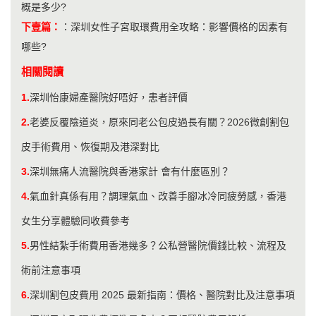
概是多少?
下壹篇：
：
深圳女性子宮取環費用全攻略：影響價格的因素有
哪些?
相關閱讀
1.
深圳怡康婦產醫院好唔好，患者評價
2.
老婆反覆陰道炎，原來同老公包皮過長有關？2026微創割包
皮手術費用、恢復期及港深對比
3.
深圳無痛人流醫院與香港家計 會有什麼區別？
4.
氣血針真係有用？調理氣血、改善手腳冰冷同疲勞感，香港
女生分享體驗同收費參考
5.
男性結紮手術費用香港幾多？公私營醫院價錢比較、流程及
術前注意事項
6.
深圳割包皮費用 2025 最新指南：價格、醫院對比及注意事項