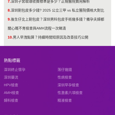
7.
深圳子宮取環收費標準是多少？正規醫院費用解析
8.
深圳割包皮多少錢? 2025 公立三甲 vs 私立醫院價格大對比
9.
後生仔北上割包皮？深圳男科包皮手術幾多錢？備孕夫婦都
關心嘅不育檢查與AMH流程一次睇清
10.
男人早洩點算？持續時間短原因及改善技巧公開
熱點標籤
深圳終止懷孕
落仔幾錢
深圳藥流
性病檢查
HPV檢查
深圳早孕檢查
AMH檢查
性激素六項檢查
婦科檢查
精液檢查