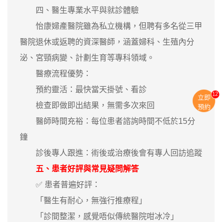
四、醫生專業水平與就診體驗
怡康婦產醫院雖為私立機構，但聘有多名從三甲
醫院退休或返聘的資深醫師，涵蓋婦科、生殖內分
泌、宮頸病變、計劃生育等專科領域。
醫療流程優勢：
預約靈活：最快當天掛號、看診
11
立即
檢查即做即出結果，無需多次來回
預約
醫師時間充裕：每位患者諮詢時間不低於15分
鐘
診後專人跟進：術後或治療後會有專人回訪追蹤
五、患者好評與常見疑問解答
✅ 患者普遍好評：
「醫生有耐心，無強行推療程」
「診間整潔，感覺唔似傳統醫院咁冰冷」