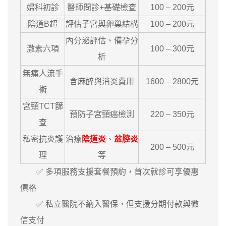
婦科初診
醫師問診+基礎檢查
100 – 200元
陰道B超
評估子宮與卵巢結構
100 – 200元
內分泌評估、備孕分
激素六項
100 – 300元
析
無痛人流手
含麻醉與消炎費用
1600 – 2800元
術
宮頸TCT篩
預防子宮頸癌檢測
220 – 350元
查
私密抗炎護
治療
陰道炎
、
盆腔炎
200 – 500元
理
等
✅ 多項服務支援套餐預約，首次就診可享優惠
價格
✅ 私立醫院不納入醫保，但支援分期付款與微
信支付