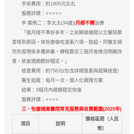
手術費用：約1800元左右
服務評價：⭐⭐⭐⭐⭐
💬 案例二：李太太(34歲)|
月經不調
治療
「我月經不準好多年，之前睇過幾間公立醫院都
查唔到原因。來怡康做咗激素六項、陰超，同醫生傾
完先發現係多囊卵巢。療程跟足三個月後情況明顯改
善，依家週期都好穩定。」
檢查費用：約750元(包含詳細激素與超聲檢查)
醫生追蹤：每月一次，個人化調理方案
結果：3個月內週期穩定恢復
服務評價：⭐⭐⭐⭐
三、怡康婦產醫院常見服務與收費範圍(2025年)
價格區間（人民
項目
說明
幣）