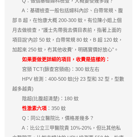
Q：做個基礎婦科檢查，大概要使幾多錢？
A：基礎檢查一般包括婦科內診、白帶常規、腹
部 B 超，在怡康大概 200-300 蚊。有位陳小姐上個
月去做檢查，“護士先帶我去價目表前，指著上面的
項目說‘內診 50 蚊，白帶常規 80 蚊，B 超 120 蚊，
加起來 250 蚊，冇其他收費’，明碼實價好放心”。
如果要做更詳細的項目，收費是這樣的：
宮頸 TCT(篩查宮頸癌)：300 蚊左右
HPV 檢測：400-500 蚊(分 23 型和 32 型，型數
越多越貴)
陰超(比腹超清楚)：180 蚊
性激素六項
：350 蚊
Q：同公立醫院比，價格差幾多？
A：比公立三甲醫院貴 10%-20%，但比其他私