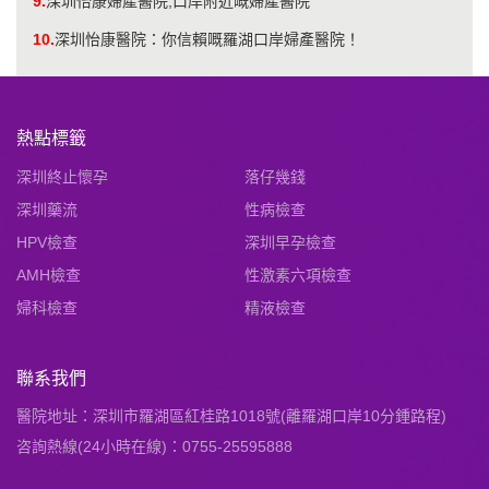
9.
深圳怡康婦產醫院,口岸附近嘅婦產醫院
10.
深圳怡康醫院：你信賴嘅羅湖口岸婦產醫院！
熱點標籤
深圳終止懷孕
落仔幾錢
深圳藥流
性病檢查
HPV檢查
深圳早孕檢查
AMH檢查
性激素六項檢查
婦科檢查
精液檢查
聯系我們
醫院地址：深圳市羅湖區紅桂路1018號(離羅湖口岸10分鍾路程)
咨詢熱線(24小時在線)：0755-25595888