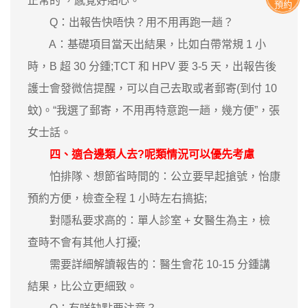
正常的’，感覺好貼心。”
預約
Q：出報告快唔快？用不用再跑一趟？
A：基礎項目當天出結果，比如白帶常規 1 小
時，B 超 30 分鍾;TCT 和 HPV 要 3-5 天，出報告後
護士會發微信提醒，可以自己去取或者郵寄(到付 10
蚊)。“我選了郵寄，不用再特意跑一趟，幾方便”，張
女士話。
四、適合邊類人去?呢類情況可以優先考慮
怕排隊、想節省時間的：公立要早起搶號，怡康
預約方便，檢查全程 1 小時左右搞掂;
對隱私要求高的：單人診室 + 女醫生為主，檢
查時不會有其他人打擾;
需要詳細解讀報告的：醫生會花 10-15 分鍾講
結果，比公立更細致。