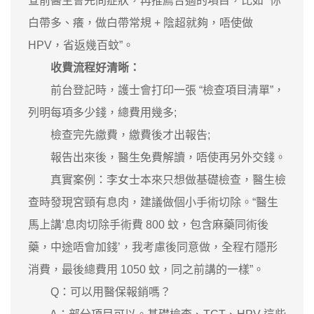
查前醫生會先問症狀，再推薦合適的項目，比如 “你
白帶多、癢，做白帶常規 + 陰超就夠，唔使做
HPV，省返幾百蚊”。
收費流程好清晰：
前台登記時，護士會打印一張 “檢查項目清單”，
列明每項多少錢，總費用幾多;
檢查完先繳費，繳費後才出報告;
報告出來後，醫生免費解讀，唔使再另外交錢。
真實案例：李女士本來只想做基礎檢查，醫生檢
查時發現宮頸有息肉，建議做個小手術切除。“醫生
馬上講‘息肉切除手術費 800 蚊，包含麻藥同術後
藥，中途唔會加錢’，我考慮後同意做，全程冇隱形
消費，最後總費用 1050 蚊，同之前講的一樣”。
Q：可以用醫保報銷嗎？