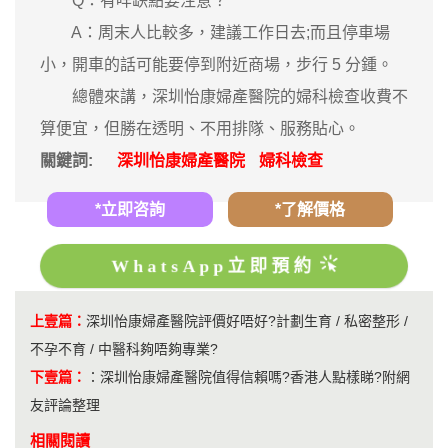
Q：有咩缺點要注意？
A：周末人比較多，建議工作日去;而且停車場
小，開車的話可能要停到附近商場，步行 5 分鍾。
總體來講，深圳怡康婦產醫院的婦科檢查收費不
算便宜，但勝在透明、不用排隊、服務貼心。
關鍵詞:
深圳怡康婦產醫院
婦科檢查
*立即咨詢
*了解價格
WhatsApp立即預約
上壹篇：
深圳怡康婦產醫院評價好唔好?計劃生育 / 私密整形 /
不孕不育 / 中醫科夠唔夠專業?
下壹篇：
：
深圳怡康婦產醫院值得信賴嗎?香港人點樣睇?附網
友評論整理
相關閱讀