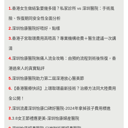
1.
香港女生做結紮要幾多錢？私家診所 vs 深圳醫院：手術風
險、恢復期同安全性全面分析
2.
深圳怡康醫院好唔好，點樣
3.
香港子宮取環費用高唔高？專業機構收費＋醫生建議一次講
清
4.
深圳怡康醫院無痛人流全攻略：由預約流程到術後恢復，香
港過來人的真實點評
5.
深圳怡康醫院助力第二屆深港放心醫美節
6.
【香港醫療快訊】上環取環最新技術？治療方法同大陸費用
全公開！
7.
深圳流產深圳怡康口碑好醫院-2024年拿掉孩子費用標進
8.
3.8女王節禮應更美-深圳怡康婦産醫院