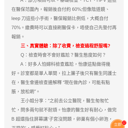
A：部分項目可以。基礎檢查、TCT、HPV 這些
在醫保范圍內，報銷後自付約 60%;但像陰道鏡、
leep 刀這些小手術，醫保報銷比例低，大概自付
70%。繳費時可以直接刷醫保卡，唔使自己先墊付再
報銷。
三、真實體驗：除了收費，檢查過程舒服嗎?
Q：檢查時會不會好尷尬？醫生態度如何？
A：好多人怕婦科檢查尷尬，怡康這點做得幾
好。診室都是單人單間，拉上簾子後只有醫生同護士
在，醫生會邊檢查邊解釋 “現在做內診，可能有點
脹，放松啲”。
王小姐分享：“之前去公立醫院，醫生匆匆忙
忙，問多兩句就不耐煩。怡康的醫生好有耐心，做完
B 超還指住屏幕講‘子宮沒問題，卵巢有個小卵泡，
13
立即