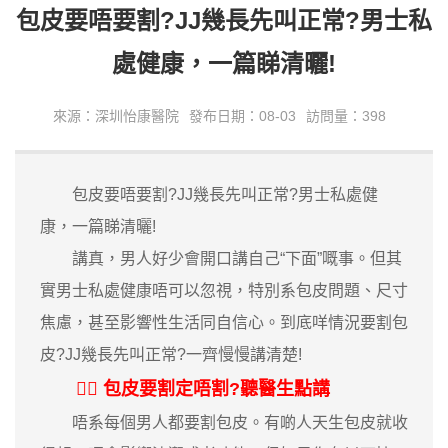
包皮要唔要割?JJ幾長先叫正常?男士私
處健康，一篇睇清曬!
來源：深圳怡康醫院
發布日期：08-03
訪問量：398
包皮要唔要割?JJ幾長先叫正常?男士私處健
康，一篇睇清曬!
講真，男人好少會開口講自己“下面”嘅事。但其
實男士私處健康唔可以忽視，特別系包皮問題、尺寸
焦慮，甚至影響性生活同自信心。到底咩情況要割包
皮?JJ幾長先叫正常?一齊慢慢講清楚!
👨‍⚕️ 包皮要割定唔割?聽醫生點講
唔系每個男人都要割包皮。有啲人天生包皮就收