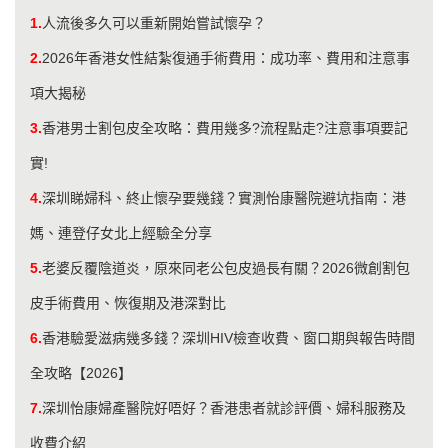
1.
人流後多久可以重新開始嘗試懷孕？
2.
2026年香港女性結紮復通手術費用：成功率、費用和注意事
項大揭秘
3.
香港男士割包皮全攻略：費用幾多?流程點走?注意事項要記
實!
4.
深圳睇婦科、終止懷孕要幾錢？實測怡康醫院避坑指南：港
媽、連登仔女北上經驗全分享
5.
老婆反覆陰道炎，原來同老公包皮過長有關？2026微創割包
皮手術費用、恢復期及港深對比
6.
香港驗愛滋病幾多錢？深圳HIV檢查收費、窗口期與報告時間
全攻略【2026】
7.
深圳怡康婦產醫院好唔好？香港患者就診評價、婦科服務及
收費介紹