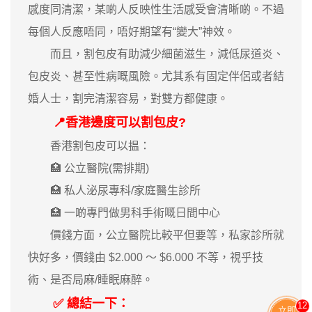
感度同清潔，某啲人反映性生活感受會清晰啲。不過
每個人反應唔同，唔好期望有“變大”神效。
而且，割包皮有助減少細菌滋生，減低尿道炎、
包皮炎、甚至性病嘅風險。尤其系有固定伴侶或者結
婚人士，割完清潔容易，對雙方都健康。
📍香港邊度可以割包皮?
香港割包皮可以揾：
🏥 公立醫院(需排期)
🏥 私人泌尿專科/家庭醫生診所
🏥 一啲專門做男科手術嘅日間中心
價錢方面，公立醫院比較平但要等，私家診所就
快好多，價錢由 $2.000 ～ $6.000 不等，視乎技
術、是否局麻/睡眠麻醉。
✅ 總結一下：
13
立即