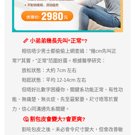
📏 小弟弟幾長先叫“正常”?
相信唔少男士都偷偷上網查過：“幾cm先叫正
常?”其實，“正常”范圍好廣。根據醫學研究：
放松狀態：大約 7cm 左右
勃起狀態：平均 12-14cm 左右
但唔好比數字困擾你，關鍵系功能正常、有性功
能、無痛楚、無炎症，先至最緊要。尺寸唔等於實
力，信心同溝通先系關鍵。
🤔 割包皮會變大?會更爽?
割咗包皮之後，未必會令尺寸變大，但會改善敏