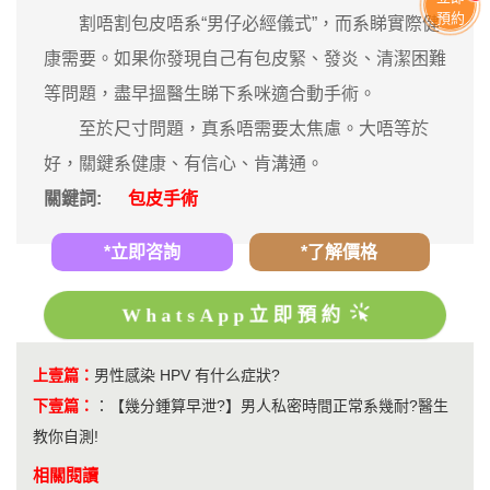
預約
割唔割包皮唔系“男仔必經儀式”，而系睇實際健
康需要。如果你發現自己有包皮緊、發炎、清潔困難
等問題，盡早搵醫生睇下系咪適合動手術。
至於尺寸問題，真系唔需要太焦慮。大唔等於
好，關鍵系健康、有信心、肯溝通。
關鍵詞:
包皮手術
*立即咨詢
*了解價格
WhatsApp立即預約
上壹篇：
男性感染 HPV 有什么症狀?
下壹篇：
：
【幾分鍾算早泄?】男人私密時間正常系幾耐?醫生
教你自測!
相關閱讀