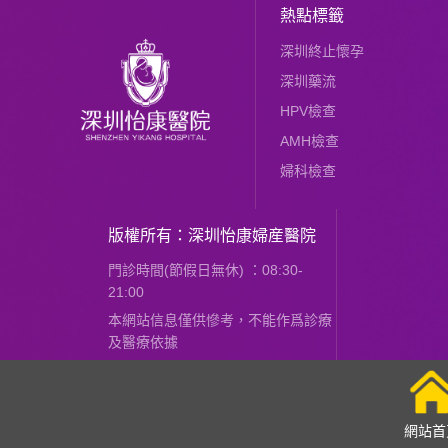
熱點標籤
深圳終止懷孕
深圳藥流
HPV檢查
AMH檢查
婦科檢查
版權所有：深圳怡康婦産醫院
門診時間(節假日無休) ：08:30-
21:00
本網站信息僅供慘考，不能作爲診療
及醫療依據
網站首