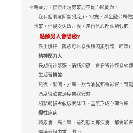
長期壓力，慢慢出現房事力不從心嘅問題。
我有個朋友阿傑(化名)，32歲，喺金融公司做銷
一回事，但幾次失敗之後，連自信心都跌到穀底
點解男人會陽痿?
醫生解釋，陽痿可以系多種因素引起，唔單止系
精神壓力大
長期精神緊張、情緒抑鬱，會影響神經系統傳
生活習慣差
熬夜、酗酒、抽煙、飲食油膩都會影響血管健
過度縱欲或過度自我安慰
頻繁耗損令敏感度降低，甚至形成心理依賴，
慢性疾病
糖尿病、高血壓、前列腺炎等疾病，都會影響
陽痿分輕中重三階段