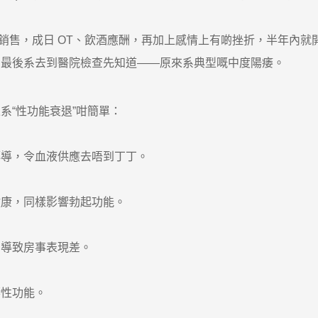
售，成日 OT、飲酒應酬，再加上感情上有啲挫折，半年內就開始
，最後系去到醫院檢查先知道——原來系典型嘅中度陽痿。
“性功能衰退”咁簡單：
導，令血液供應去唔到丁丁。
康，同樣影響勃起功能。
導致房事表現差。
性功能。