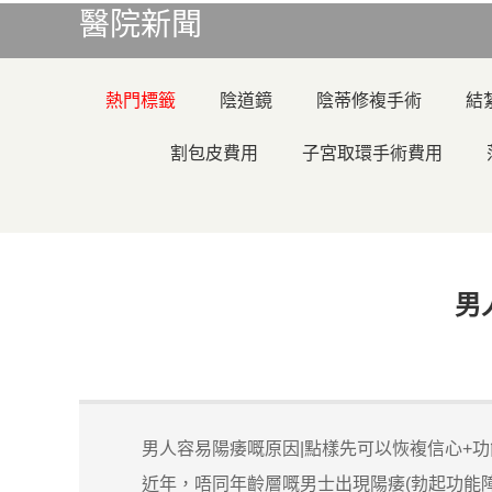
醫院新聞
熱門標籤
陰道鏡
陰蒂修複手術
結
割包皮費用
子宮取環手術費用
男
男人容易陽痿嘅原因|點樣先可以恢複信心+功
近年，唔同年齡層嘅男士出現陽痿(勃起功能障