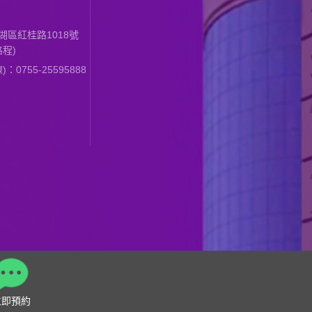
區紅桂路1018號
程)
0755-25595888
立即預約