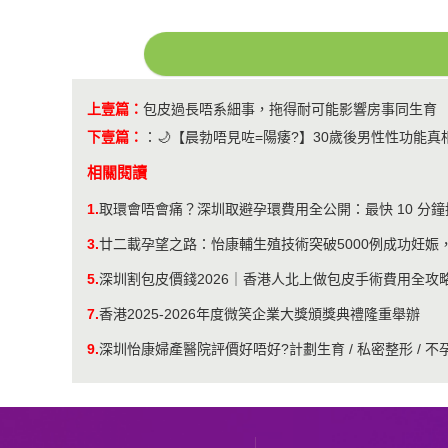
上壹篇：
包皮過長唔系細事，拖得耐可能影響房事同生育
下壹篇：
：
🌙【晨勃唔見咗=陽痿?】30歲後男性性功能
相關閱讀
1.
取環會唔會痛？深圳取避孕環費用全公開：最快 10 分
3.
廿二載孕望之路：怡康輔生殖技術突破5000例成功妊娠
5.
深圳割包皮價錢2026｜香港人北上做包皮手術費用全攻
7.
香港2025-2026年度微笑企業大獎頒獎典禮隆重舉辦
9.
深圳怡康婦產醫院評價好唔好?計劃生育 / 私密整形 / 不