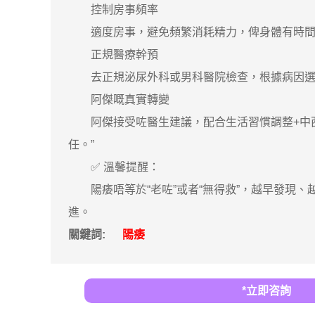
控制房事頻率
適度房事，避免頻繁消耗精力，俾身體有時間
正規醫療幹預
去正規泌尿外科或男科醫院檢查，根據病因選
阿傑嘅真實轉變
阿傑接受咗醫生建議，配合生活習慣調整+中西
任。”
✅ 溫馨提醒：
陽痿唔等於“老咗”或者“無得救”，越早發現、
進。
關鍵詞:
陽痿
*立即咨詢