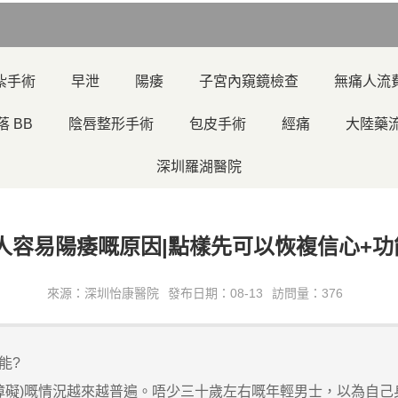
紮手術
早泄
陽痿
子宮內窺鏡檢查
無痛人流
落 BB
陰唇整形手術
包皮手術
經痛
大陸藥
深圳羅湖醫院
人容易陽痿嘅原因|點樣先可以恢複信心+功
來源：深圳怡康醫院
發布日期：08-13
訪問量：376
能?
礙)嘅情況越來越普遍。唔少三十歲左右嘅年輕男士，以為自己