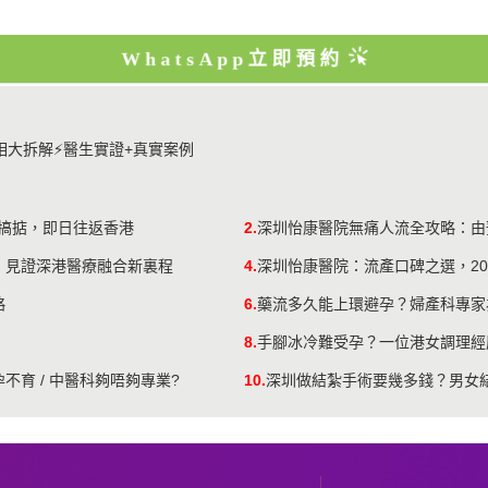
WhatsApp立即預約
真相大拆解⚡醫生實證+真實案例
鐘搞掂，即日往返香港
2.
深圳怡康醫院無痛人流全攻略：由
，見證深港醫療融合新裏程
4.
深圳怡康醫院：流產口碑之選，20
略
6.
藥流多久能上環避孕？婦產科專家
8.
手腳冰冷難受孕？一位港女調理經
孕不育 / 中醫科夠唔夠專業?
10.
深圳做結紮手術要幾多錢？男女