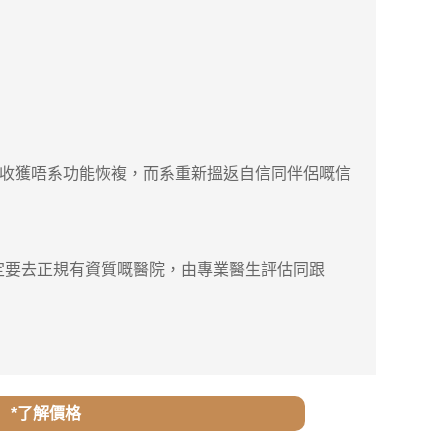
收獲唔系功能恢複，而系重新搵返自信同伴侶嘅信
定要去正規有資質嘅醫院，由專業醫生評估同跟
*了解價格