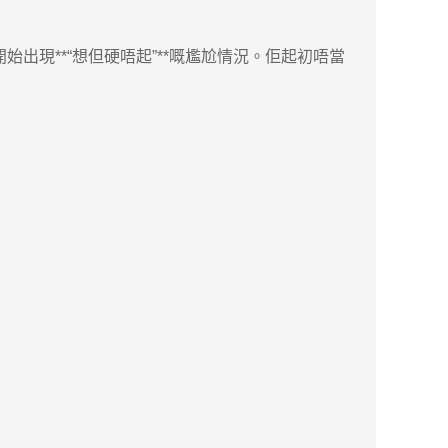
出現**“想但硬唔起”**嘅尷尬情況。佢起初唔當