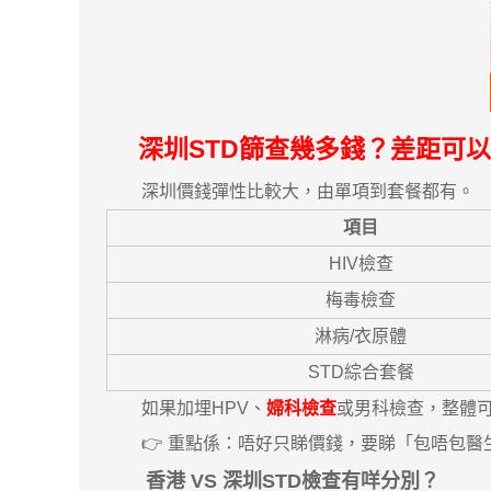
深圳STD篩查幾多錢？差距可
深圳價錢彈性比較大，由單項到套餐都有。
項目
HIV檢查
梅毒檢查
淋病/衣原體
STD綜合套餐
如果加埋HPV、
婦科檢查
或男科檢查，整體可能
👉 重點係：唔好只睇價錢，要睇「包唔包醫
香港 VS 深圳STD檢查有咩分別？