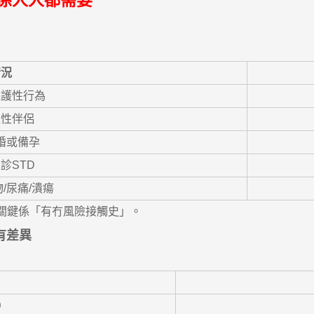
唔係人人都需要
。
情況
保護性行為
位性伴侶
婚或備孕
診STD
/尿痛/潰瘍
關鍵係「有冇風險接觸史」。
有差異
。
）