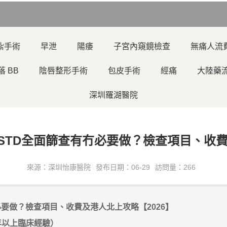
紮手術
早泄
陽痿
子宮內窺鏡檢查
無痛人流
落 BB
陰唇整形手術
包皮手術
經痛
大陸藥
深圳羅湖醫院
TD全面篩查有冇必要做？檢查項目、收費
來源：深圳怡康醫院
發布日期：06-29
訪問量：266
要做？檢查項目、收費及港人北上攻略【2026】
年以上臨床經驗）