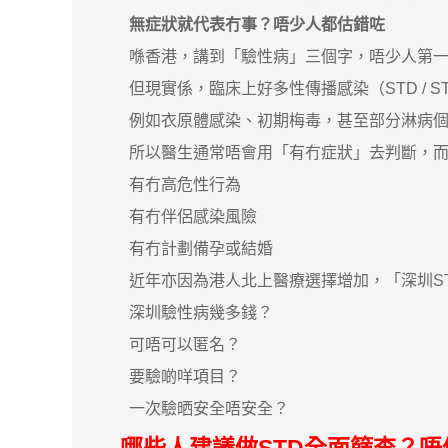
無症狀就代表冇事？唔少人都估錯咗
喺香港，講到「驗性病」三個字，唔少人第一
但現實係，臨床上好多性傳播感染（STD / S
例如衣原體感染、初期梅毒，甚至部分淋病個案
所以醫生通常唔會用「有冇症狀」去判斷，而
有冇高危性行為
有冇伴侶感染風險
有冇計劃備孕或結婚
近年亦因為港人北上醫療選擇增加，「深圳ST
深圳驗性病幾多錢？
可唔可以匿名？
要驗啲咩項目？
一次驗晒安全唔安全？