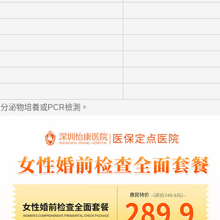
泌物培養或PCR檢測。