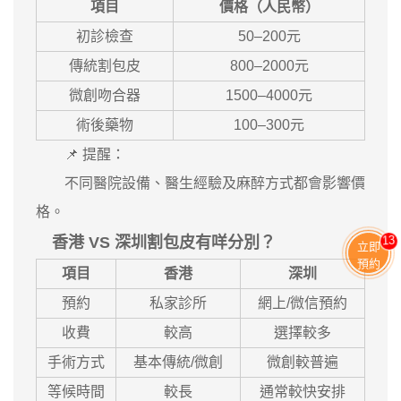
項目
價格（人民幣）
初診檢查
50–200元
傳統割包皮
800–2000元
微創吻合器
1500–4000元
術後藥物
100–300元
📌 提醒：
不同醫院設備、醫生經驗及麻醉方式都會影響價
格。
13
香港 VS 深圳割包皮有咩分別？
立即
預約
項目
香港
深圳
預約
私家診所
網上/微信預約
收費
較高
選擇較多
手術方式
基本傳統/微創
微創較普遍
等候時間
較長
通常較快安排