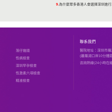
9.
為什麼眾多香港人會選擇深圳進行
聯系我們
醫院地址：深圳市羅湖
落仔幾錢
(離羅湖口岸10分鍾路
性病檢查
咨詢熱線(24小時在線)：
深圳早孕檢查
性激素六項檢查
精液檢查