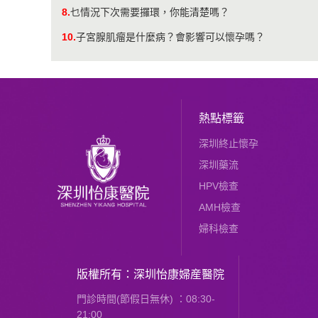
8.
乜情況下次需要攞環，你能清楚嗎？
10.
子宮腺肌瘤是什麼病？會影響可以懷孕嗎？
熱點標籤
深圳終止懷孕
深圳藥流
HPV檢查
AMH檢查
婦科檢查
版權所有：深圳怡康婦産醫院
門診時間(節假日無休) ：08:30-
21:00