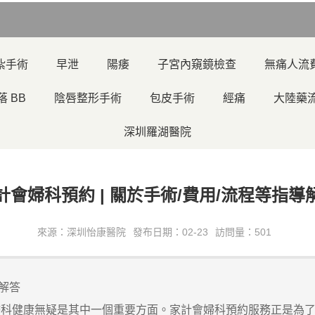
紮手術
早泄
陽痿
子宮內窺鏡檢查
無痛人流
落 BB
陰唇整形手術
包皮手術
經痛
大陸藥
深圳羅湖醫院
計會婦科預約 | 關於手術/費用/流程等指導
來源：深圳怡康醫院
發布日期：02-23
訪問量：501
導解答
健康無疑是其中一個重要方面。家計會婦科預約服務正是為了