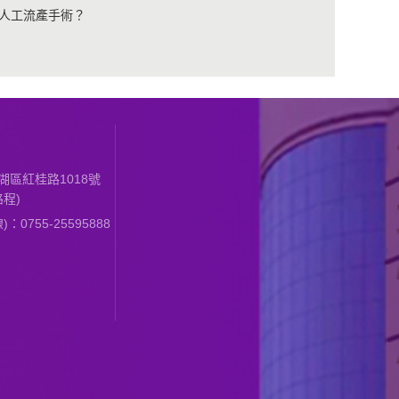
人工流產手術？
區紅桂路1018號
程)
0755-25595888