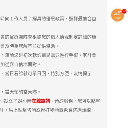
13
立即
預約
時向工作人員了解具體優惠政策，選擇最適合自
會的醫療團隊會根據您的個人情況制定詳細的康
們會及時為您解答並提供幫助。
。無論您是初次就診還是需要進行手術，家計會
更加從容自信地面對。
，當日看診就可單日回，特別方便，友情提示：
，當天預約當天睇。
設立了24小時
在線諮詢
、預約服務，您可以點擊
親診，馬上點擊咨詢或撥打我哋嘅免費咨詢熱線：