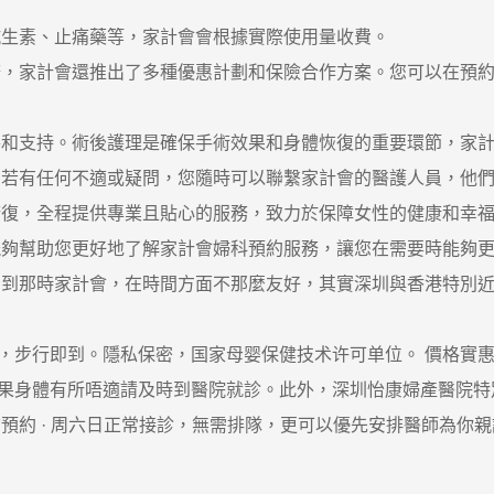
生素、止痛藥等，家計會會根據實際使用量收費。
家計會還推出了多種優惠計劃和保險合作方案。您可以在預約
支持。術後護理是確保手術效果和身體恢復的重要環節，家計
。若有任何不適或疑問，您隨時可以聯繫家計會的醫護人員，他
，全程提供專業且貼心的服務，致力於保障女性的健康和幸福
能夠幫助您更好地了解家計會婦科預約服務，讓您在需要時能夠
那時家計會，在時間方面不那麼友好，其實深圳與香港特別近
步行即到。隱私保密，国家母婴保健技术许可单位。 價格實惠
身體有所唔適請及時到醫院就診。此外，深圳怡康婦產醫院特別
預約 · ‎周六日正常接診，無需排隊，更可以優先安排醫師為你