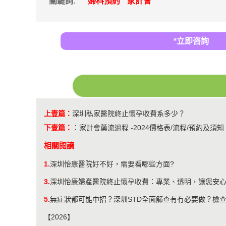
關鍵詞:
婦科預約
家計會
*立即咨詢
上壹篇：
深圳私家醫院終止懷孕收費系多少？
下壹篇：
：
家計會藥流過程 -2024價格表/流程/預約及須知
相關閱讀
1.
深圳怡康醫院好不好，需要看哪些方面?
3.
深圳怡康婦產醫院終止懷孕收費：專業、透明，讓您安
5.
無症狀都可能中招？深圳STD全面篩查有冇必要做？檢
【2026】