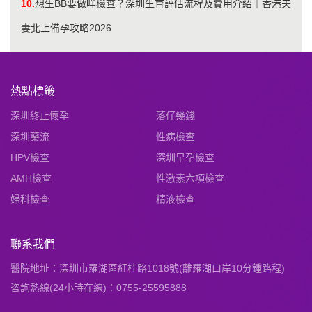
10.
想生BB要做咩檢查？深圳生育評估流程及費用介紹｜香港夫
妻北上備孕攻略2026
熱點標籤
深圳終止懷孕
落仔幾錢
深圳藥流
性病檢查
HPV檢查
深圳早孕檢查
AMH檢查
性激素六項檢查
婦科檢查
精液檢查
聯系我們
醫院地址：深圳市羅湖區紅桂路1018號(離羅湖口岸10分鍾路程)
咨詢熱線(24小時在線)：0755-25595888