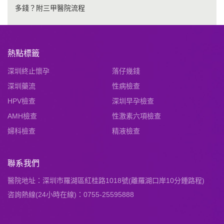
多錢？附三甲醫院流程
熱點標籤
深圳終止懷孕
落仔幾錢
深圳藥流
性病檢查
HPV檢查
深圳早孕檢查
AMH檢查
性激素六項檢查
婦科檢查
精液檢查
聯系我們
醫院地址：深圳市羅湖區紅桂路1018號(離羅湖口岸10分鍾路程)
咨詢熱線(24小時在線)：0755-25595888