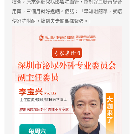
檢查，原來係糖尿病影響咗血管，控制好血糖再配合
用藥，三個月就好返晒。佢話：「早知咁簡單，就唔
使忍咗咁耐，搞到夫妻關係都緊張。」