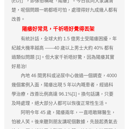
(ED)」，即係俗稱嘅「陽痿」。今日就同大家講清
楚，呢個問題一啲都唔可怕，處理得好九成幾人都有
改善。
陽痿好常見，千祈唔好覺得丟架
有統計話，全球大約 1.5 億男士受陽痿困擾，年
紀越大機率越高 ——40 歲以上男士大約 40% 都有
過類似問題 [1]。但大家千祈唔好驚，因為陽痿其實
好易治!
內地 46 間男科或泌尿中心做過一個調查，4000
幾個案例入面，陽痿出現 5 年以內嘅患者，經過科
學治療，改善比例高達 96.1%[1]。換句話講，只要
及時處理，絕大部分人都可以恢復正常性生活。
阿明今年 45 歲，陽痿兩年，一直唔敢睇醫生，
怕被人笑。後來聽到朋友講呢個數據，先鼓起勇氣去