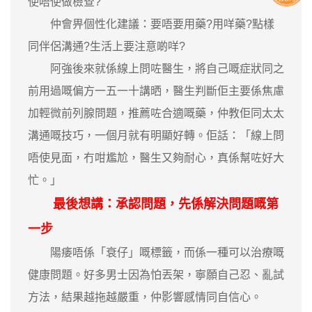
使唔使做檢查?
仲會畀個性化建議：要唔要用藥?用咩藥?點樣
同伴侶溝通?生活上要注意啲咩?
阿強後來就係線上問咗醫生，將自己嘅症狀同之
前用過嘅偏方一五一十講晒，醫生判斷佢主要係焦慮
加輕微前列腺問題，推薦咗合適嘅藥，仲教佢同太太
溝通嘅技巧，一個月就有明顯好轉。佢話：「線上問
唔使見面，冇咁尷尬，醫生又夠耐心，真係幫咗好大
忙。」
最後想講：承認問題，先係解決問題嘅第
一步
陽痿唔係「衰仔」嘅標籤，而係一種可以治療嘅
健康問題。好多男士因為怕丟架，寧願自己忍、亂試
方法，結果越拖越嚴重，仲影響感情同自信心。