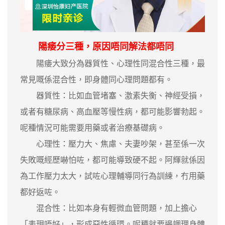
陽痿分三種，原因唔同解法都唔同
陽痿大致分為器質性、心理性同混合性三種，最
常見嘅係混合性，即身體同心理問題都有。
器質性：比如血管堵塞、激素失衡、神經受損，
或者有糖尿病、高血壓等慢性病，都可能影響勃起。
呢種情況可能需要用藥或者治療基礎病。
心理性：壓力大、焦慮、夫妻吵架，甚至係一次
失敗嘅經歷嚇怕咗，都可能導致硬不起。阿輝就係因
為工作壓力太大，試咗心理輔導同行為訓練，冇用藥
都好返咗。
混合性：比如本身有輕微血管問題，加上擔心
「表現唔好」，形成惡性循環。呢種就要邊調理身體