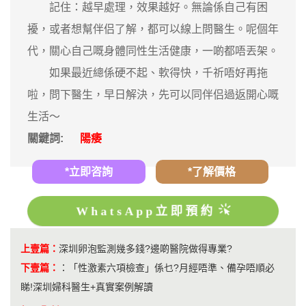
記住：越早處理，效果越好。無論係自己有困
擾，或者想幫伴侣了解，都可以線上問醫生。呢個年
代，關心自己嘅身體同性生活健康，一啲都唔丟架。
如果最近總係硬不起、軟得快，千祈唔好再拖
啦，問下醫生，早日解決，先可以同伴侣過返開心嘅
生活～
關鍵詞:
陽痿
*立即咨詢
*了解價格
WhatsApp立即預約
上壹篇：
深圳卵泡監測幾多錢?邊啲醫院做得專業?
下壹篇：
：
「性激素六項檢查」係乜?月經唔準、備孕唔順必
睇!深圳婦科醫生+真實案例解讀