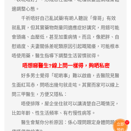
邊調整心態。
千祈唔好自己亂試藥!有啲人聽說「偉哥」有效
就亂買，但其實藥物劑量同適應症好講究，用錯可能
會頭痛、血壓低，甚至加重病情。而且，像肥胖、自
慰過度、夫妻關係差呢類原因引起嘅陽痿，可能根本
唔使用藥，醫生指導下調整生活習慣就得。
唔想睇醫生?線上問一樣得，夠晒私密
好多男士覺得「呢啲事」難以啟齒，去醫院見醫
生面紅耳赤，問唔出幾句就走咗。其實而家可以線上
問三甲醫生，方便又隱私：
唔使排隊，屋企坐住就可以講清楚自己嘅情況，
比如年齡、性生活頻率、有冇慢性病等。
醫生會幫你分析原因：係心理問題定身體問題?
11
立即
預約