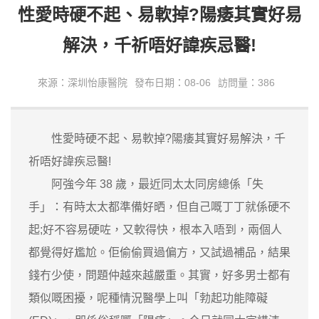
性愛時硬不起、易軟掉?陽痿其實好易
解決，千祈唔好諱疾忌醫!
來源：深圳怡康醫院
發布日期：08-06
訪問量：386
性愛時硬不起、易軟掉?陽痿其實好易解決，千
祈唔好諱疾忌醫!
阿強今年 38 歲，最近同太太同房總係「失
手」：有時太太都準備好晒，但自己嘅丁丁就係硬不
起;好不容易硬咗，又軟得快，根本入唔到，兩個人
都覺得好尷尬。佢偷偷買過偏方，又試過補品，結果
錢冇少使，問題仲越來越嚴重。其實，好多男士都有
類似嘅困擾，呢種情況醫學上叫「勃起功能障礙