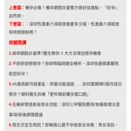
上壹篇：
備孕必看！備孕期間夫妻雙方做好這幾點，「好孕」
自然來~
下壹篇：
：
​深圳性激素六項檢查需要多少錢，性激素六項檢查
有時間限制嗎？
相關閱讀
1.
排卵期點計最準?醫生教你 3 大方法增加懷孕機會
2.
不排卵卻想懷孕？排卵障礙問題全解析，深圳怡康婦產醫院
助您好孕！
3.
45歲高齡月經紊亂、卵巢功能減退……如何靠調理5個月成功
懷孕？婦科醫生拆解「更年期前備孕窗口期」
4.
在輸卵管造影檢查全流程：深圳三甲醫院費用/無痛取環注意
事項/術後調理建議
5.
唔生仔定生唔到？即睇兩公婆不孕檢查全攻略：男女項目、