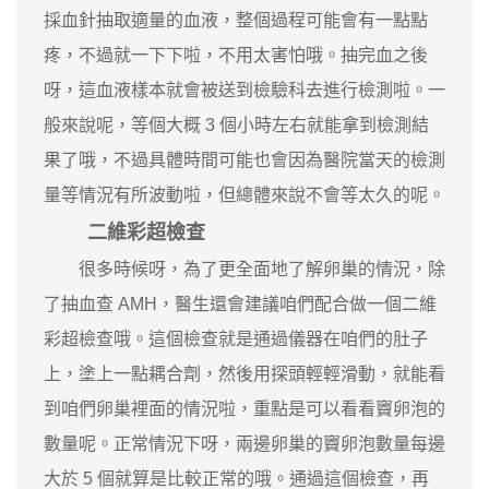
採血針抽取適量的血液，整個過程可能會有一點點
疼，不過就一下下啦，不用太害怕哦。抽完血之後
呀，這血液樣本就會被送到檢驗科去進行檢測啦。一
般來說呢，等個大概 3 個小時左右就能拿到檢測結
果了哦，不過具體時間可能也會因為醫院當天的檢測
量等情況有所波動啦，但總體來說不會等太久的呢。
二維彩超檢查
很多時候呀，為了更全面地了解卵巢的情況，除
了抽血查 AMH，醫生還會建議咱們配合做一個二維
彩超檢查哦。這個檢查就是通過儀器在咱們的肚子
上，塗上一點耦合劑，然後用探頭輕輕滑動，就能看
到咱們卵巢裡面的情況啦，重點是可以看看竇卵泡的
數量呢。正常情況下呀，兩邊卵巢的竇卵泡數量每邊
大於 5 個就算是比較正常的哦。通過這個檢查，再