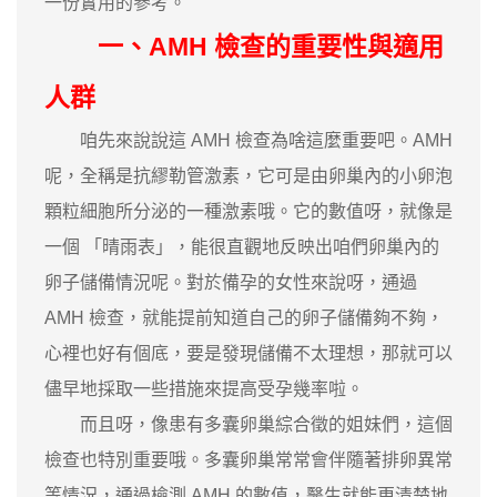
一份實用的參考。
一、AMH 檢查的重要性與適用
人群
咱先來說說這 AMH 檢查為啥這麼重要吧。AMH
呢，全稱是抗繆勒管激素，它可是由卵巢內的小卵泡
顆粒細胞所分泌的一種激素哦。它的數值呀，就像是
一個 「晴雨表」，能很直觀地反映出咱們卵巢內的
卵子儲備情況呢。對於備孕的女性來說呀，通過
AMH 檢查，就能提前知道自己的卵子儲備夠不夠，
心裡也好有個底，要是發現儲備不太理想，那就可以
儘早地採取一些措施來提高受孕幾率啦。
而且呀，像患有多囊卵巢綜合徵的姐妹們，這個
檢查也特別重要哦。多囊卵巢常常會伴隨著排卵異常
等情況，通過檢測 AMH 的數值，醫生就能更清楚地