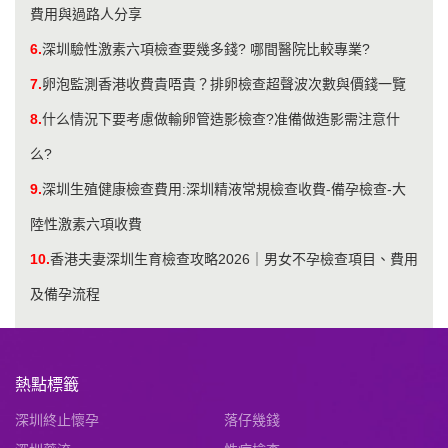
費用與過路人分享
6.
深圳驗性激素六項檢查要幾多錢? 哪間醫院比較專業?
7.
卵泡監測香港收費貴唔貴？排卵檢查超聲波次數與價錢一覽
8.
什么情況下要考慮做輸卵管造影檢查?准備做造影需注意什
么?
9.
​深圳生殖健康檢查費用:深圳精液常規檢查收費-備孕檢查-大
陸性激素六項收費
10.
香港夫妻深圳生育檢查攻略2026｜男女不孕檢查項目、費用
及備孕流程
熱點標籤
深圳終止懷孕
落仔幾錢