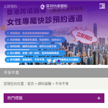
立即預約
不孕不育
您現在的位置：
首页
>
婦科疑難
>
不孕不育
熱門標籤