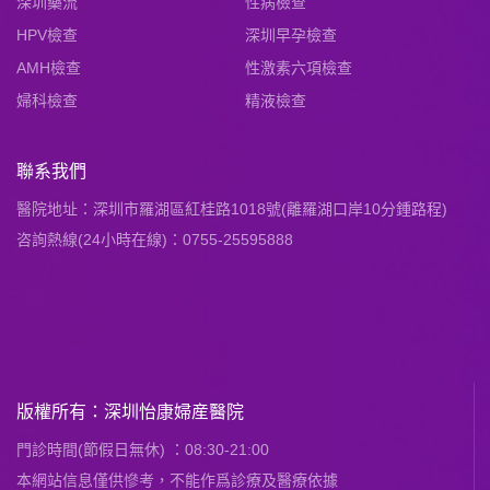
深圳藥流
性病檢查
HPV檢查
深圳早孕檢查
AMH檢查
性激素六項檢查
婦科檢查
精液檢查
聯系我們
醫院地址：深圳市羅湖區紅桂路1018號(離羅湖口岸10分鍾路程)
咨詢熱線(24小時在線)：0755-25595888
版權所有：深圳怡康婦産醫院
門診時間(節假日無休) ：08:30-21:00
本網站信息僅供慘考，不能作爲診療及醫療依據