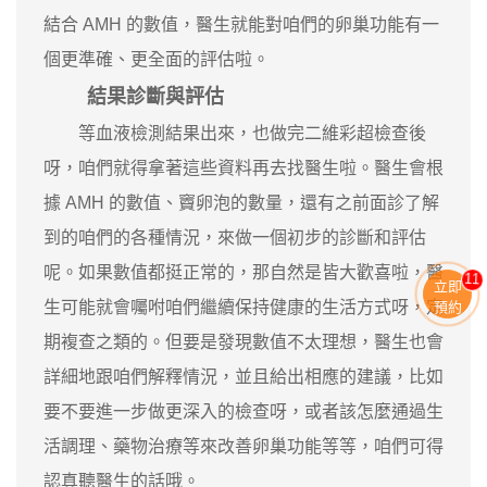
結合 AMH 的數值，醫生就能對咱們的卵巢功能有一
個更準確、更全面的評估啦。
結果診斷與評估
等血液檢測結果出來，也做完二維彩超檢查後
呀，咱們就得拿著這些資料再去找醫生啦。醫生會根
據 AMH 的數值、竇卵泡的數量，還有之前面診了解
到的咱們的各種情況，來做一個初步的診斷和評估
呢。如果數值都挺正常的，那自然是皆大歡喜啦，醫
11
立即
生可能就會囑咐咱們繼續保持健康的生活方式呀，定
預約
期複查之類的。但要是發現數值不太理想，醫生也會
詳細地跟咱們解釋情況，並且給出相應的建議，比如
要不要進一步做更深入的檢查呀，或者該怎麼通過生
活調理、藥物治療等來改善卵巢功能等等，咱們可得
認真聽醫生的話哦。