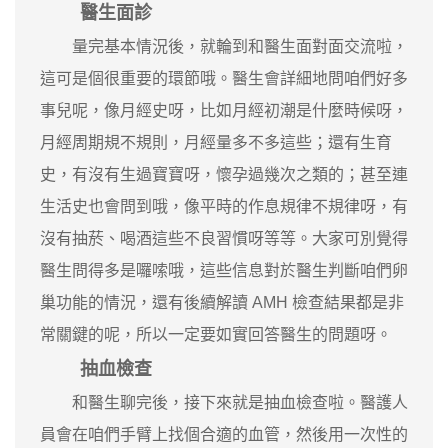
醫生面診
量完基本情況後，就輪到和醫生面對面交流啦，
這可是個很重要的環節哦。醫生會詳細地問咱們好多
事兒呢，像月經史呀，比如月經初潮是什麼時候呀，
月經周期規不規則，月經量多不多這些；還有生育
史，有沒有生過寶寶呀，懷孕過幾次之類的；甚至連
生活史也會問到哦，像平時的作息規律不規律呀，有
沒有抽菸、喝酒這些不良習慣呀等等。大家可別覺得
醫生問得多是囉嗦哦，這些信息對於醫生判斷咱們卵
巢功能的情況，還有後續解讀 AMH 檢查結果都是非
常關鍵的呢，所以一定要如實回答醫生的問題呀。
抽血檢查
和醫生聊完後，接下來就是抽血檢查啦。醫護人
員會在咱們手臂上找個合適的血管，然後用一次性的