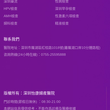
深圳藥流
性病檢查
HPV檢查
深圳早孕檢查
AMH檢查
性激素六項檢查
婦科檢查
精液檢查
聯系我們
醫院地址：深圳市羅湖區紅桂路1018號(離羅湖口岸10分鍾路程)
咨詢熱線(24小時在線)：0755-25595888
版權所有：深圳怡康婦産醫院
門診時間(節假日無休) ：08:30-21:00
本網站信息僅供慘考，不能作爲診療及醫療依據