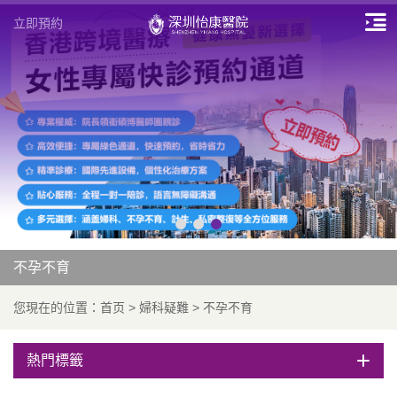
立即預約
不孕不育
您現在的位置：
首页
>
婦科疑難
>
不孕不育
熱門標籤