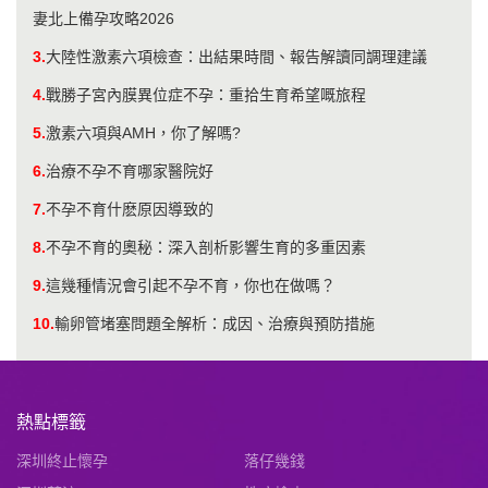
妻北上備孕攻略2026
3.
大陸性激素六項檢查：出結果時間、報告解讀同調理建議
4.
戰勝子宮內膜異位症不孕：重拾生育希望嘅旅程
5.
激素六項與AMH，你了解嗎?
6.
治療不孕不育哪家醫院好
7.
不孕不育什麽原因導致的
8.
不孕不育的奧秘：深入剖析影響生育的多重因素
9.
這幾種情況會引起不孕不育，你也在做嗎？
10.
輸卵管堵塞問題全解析：成因、治療與預防措施
熱點標籤
深圳終止懷孕
落仔幾錢